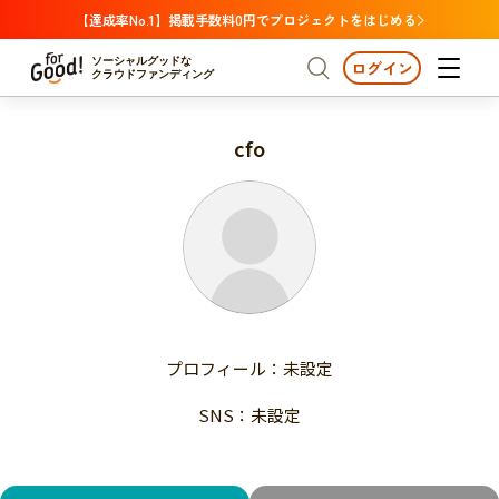
【達成率No.1】掲載手数料0円でプロジェクトをはじめる
ソーシャルグッドな
ログイン
クラウドファンディング
cfo
プロジェクトからさがす
注目
新着
支援金額が多い
プロジェクトからさがす
注目
新着
支援人数が多い
終了日が近い
支援金額が多い
カテゴリーからさがす
支援人数が多い
国際協力
医療・福祉
子ども・教育
終了日が近い
動物
地域活性
フード・農業
文化
カテゴリーからさがす
国際協力
プロフィール：未設定
環境・エシカル
人権・マイノリティ
医療・福祉
災害
社会貢献
SNS：未設定
子ども・教育
動物
地域からさがす
地域活性
北海道・東北
フード・農業
文化
北海道
青森
岩手
宮城
秋田