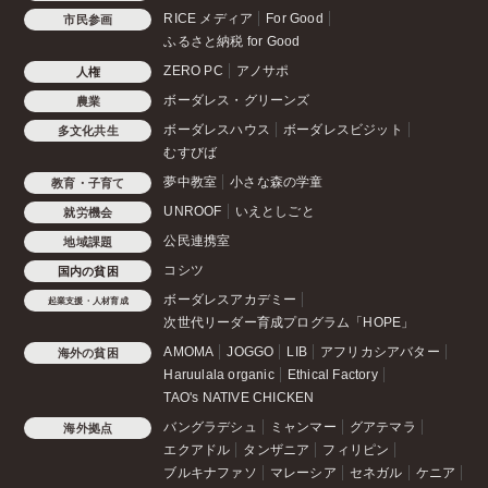
RICE メディア
For Good
市民参画
ふるさと納税 for Good
ZERO PC
アノサポ
人権
ボーダレス・グリーンズ
農業
ボーダレスハウス
ボーダレスビジット
多文化共生
むすびば
夢中教室
小さな森の学童
教育・子育て
UNROOF
いえとしごと
就労機会
公民連携室
地域課題
コシツ
国内の貧困
ボーダレスアカデミー
起業支援・人材育成
次世代リーダー育成プログラム「HOPE」
AMOMA
JOGGO
LIB
アフリカシアバター
海外の貧困
Haruulala organic
Ethical Factory
TAO's NATIVE CHICKEN
バングラデシュ
ミャンマー
グアテマラ
海外拠点
エクアドル
タンザニア
フィリピン
ブルキナファソ
マレーシア
セネガル
ケニア