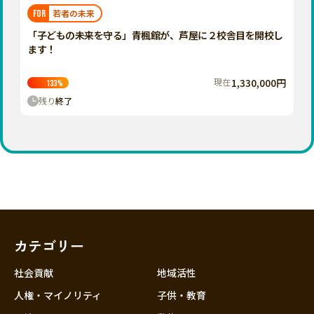
福岡
佐賀
長崎
熊本
大分
埼玉
若者の未来
FOR
宮崎
鹿児島
沖縄
千葉
「子どもの未来を守る」青楓館が、芦屋に２校舎目を開校し
ます！
東京
神奈川
現在
1,330,000円
133
%
中部
残り
終了
新潟
富山
石川
福井
山梨
長野
カテゴリー
岐阜
静岡
社会貢献
地域活性
愛知
人権・マイノリティ
子供・教育