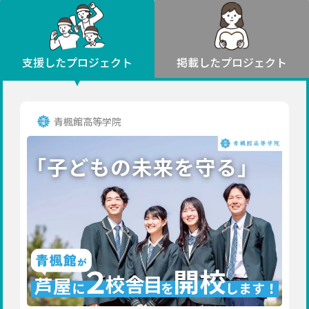
環境・エシカル
山形
福島
人権・マイノリティ
関東
災害
社会貢献
茨城
栃木
群馬
埼玉
千葉
支援したプロジェクト
掲載したプロジェクト
北海道・東北
東京
神奈川
地域からさがす
北海道
中部
青森
新潟
富山
石川
福井
山梨
青楓館高等学院
岩手
長野
岐阜
静岡
愛知
宮城
近畿
秋田
三重
滋賀
京都
大阪
兵庫
山形
奈良
和歌山
中国
福島
鳥取
島根
岡山
広島
山口
関東
茨城
四国
栃木
徳島
香川
愛媛
高知
九州・沖縄
群馬