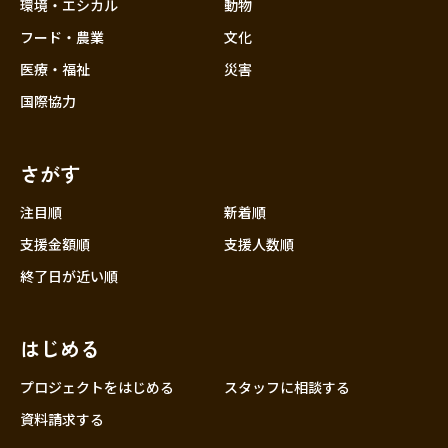
近畿
環境・エシカル
動物
三重
フード・農業
文化
滋賀
医療・福祉
災害
京都
国際協力
大阪
兵庫
さがす
奈良
和歌山
注目順
新着順
中国
支援金額順
支援人数順
鳥取
終了日が近い順
島根
岡山
はじめる
広島
山口
プロジェクトをはじめる
スタッフに相談する
四国
資料請求する
徳島