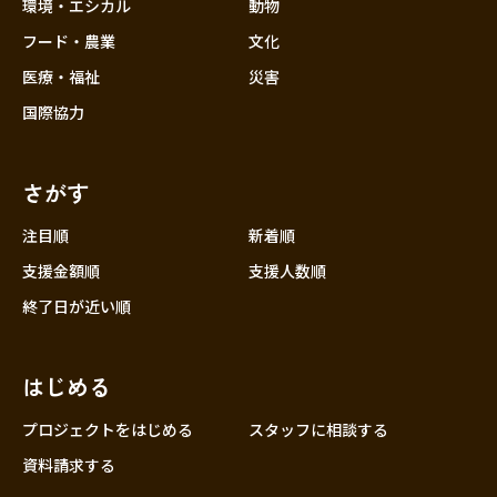
近畿
環境・エシカル
動物
三重
フード・農業
文化
滋賀
医療・福祉
災害
京都
国際協力
大阪
兵庫
さがす
奈良
和歌山
注目順
新着順
中国
支援金額順
支援人数順
鳥取
終了日が近い順
島根
岡山
はじめる
広島
山口
プロジェクトをはじめる
スタッフに相談する
四国
資料請求する
徳島