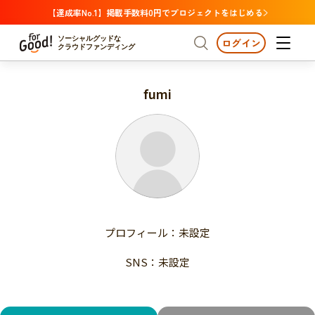
【達成率No.1】掲載手数料0円でプロジェクトをはじめる
ソーシャルグッドな
ログイン
クラウドファンディング
fumi
プロジェクトからさがす
注目
新着
支援金額が多い
プロジェクトからさがす
注目
新着
支援人数が多い
終了日が近い
支援金額が多い
カテゴリーからさがす
支援人数が多い
国際協力
医療・福祉
子ども・教育
終了日が近い
動物
地域活性
フード・農業
文化
カテゴリーからさがす
国際協力
プロフィール：未設定
環境・エシカル
人権・マイノリティ
医療・福祉
災害
社会貢献
SNS：未設定
子ども・教育
動物
地域からさがす
地域活性
北海道・東北
フード・農業
文化
北海道
青森
岩手
宮城
秋田