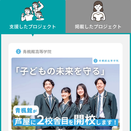
環境・エシカル
山形
福島
人権・マイノリティ
関東
災害
社会貢献
茨城
栃木
群馬
埼玉
千葉
支援したプロジェクト
掲載したプロジェクト
北海道・東北
東京
神奈川
地域からさがす
北海道
中部
青森
新潟
富山
石川
福井
山梨
青楓館高等学院
岩手
長野
岐阜
静岡
愛知
宮城
近畿
秋田
三重
滋賀
京都
大阪
兵庫
山形
奈良
和歌山
中国
福島
鳥取
島根
岡山
広島
山口
関東
茨城
四国
栃木
徳島
香川
愛媛
高知
九州・沖縄
群馬