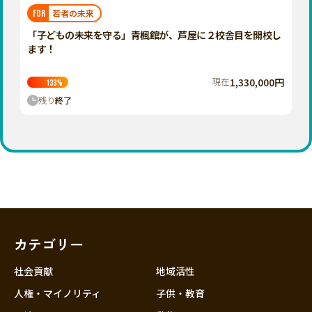
福岡
佐賀
長崎
熊本
大分
埼玉
若者の未来
FOR
宮崎
鹿児島
沖縄
千葉
「子どもの未来を守る」青楓館が、芦屋に２校舎目を開校し
ます！
東京
神奈川
現在
1,330,000円
133
%
中部
残り
終了
新潟
富山
石川
福井
山梨
長野
カテゴリー
岐阜
静岡
社会貢献
地域活性
愛知
人権・マイノリティ
子供・教育