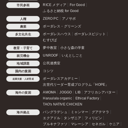
RICE メディア
For Good
市民参画
ふるさと納税 for Good
ZERO PC
アノサポ
人権
ボーダレス・グリーンズ
農業
ボーダレスハウス
ボーダレスビジット
多文化共生
むすびば
夢中教室
小さな森の学童
教育・子育て
UNROOF
いえとしごと
就労機会
公民連携室
地域課題
コシツ
国内の貧困
ボーダレスアカデミー
起業支援・人材育成
次世代リーダー育成プログラム「HOPE」
AMOMA
JOGGO
LIB
アフリカシアバター
海外の貧困
Haruulala organic
Ethical Factory
TAO's NATIVE CHICKEN
バングラデシュ
ミャンマー
グアテマラ
海外拠点
エクアドル
タンザニア
フィリピン
ブルキナファソ
マレーシア
セネガル
ケニア