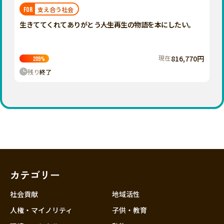
福岡
佐賀
長崎
熊本
大分
埼玉
支え合う社会
FOR
宮崎
鹿児島
沖縄
千葉
生きててくれてありがとう――人生再生の物語を本にしたい。
東京
神奈川
現在
816,770円
209
%
中部
残り
終了
新潟
富山
石川
福井
山梨
長野
カテゴリー
岐阜
静岡
社会貢献
地域活性
愛知
人権・マイノリティ
子供・教育