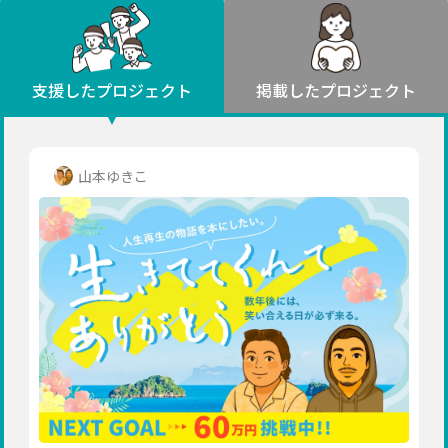
環境・エシカル
山形
福島
人権・マイノリティ
関東
災害
社会貢献
茨城
栃木
群馬
埼玉
千葉
支援したプロジェクト
掲載したプロジェクト
北海道・東北
東京
神奈川
地域からさがす
北海道
中部
青森
新潟
富山
石川
福井
山梨
山本ゆきこ
岩手
長野
岐阜
静岡
愛知
宮城
近畿
秋田
三重
滋賀
京都
大阪
兵庫
山形
奈良
和歌山
中国
福島
鳥取
島根
岡山
広島
山口
関東
茨城
四国
栃木
徳島
香川
愛媛
高知
九州・沖縄
群馬