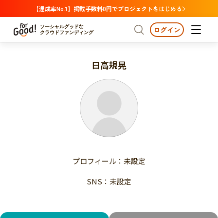
【達成率No.1】掲載手数料0円でプロジェクトをはじめる
ソーシャルグッドな
ログイン
クラウドファンディング
日高規晃
プロジェクトからさがす
注目
新着
支援金額が多い
プロジェクトからさがす
注目
新着
支援人数が多い
終了日が近い
支援金額が多い
カテゴリーからさがす
支援人数が多い
国際協力
医療・福祉
子ども・教育
終了日が近い
動物
地域活性
フード・農業
文化
カテゴリーからさがす
国際協力
プロフィール：未設定
環境・エシカル
人権・マイノリティ
医療・福祉
災害
社会貢献
SNS：未設定
子ども・教育
動物
地域からさがす
地域活性
北海道・東北
フード・農業
文化
北海道
青森
岩手
宮城
秋田