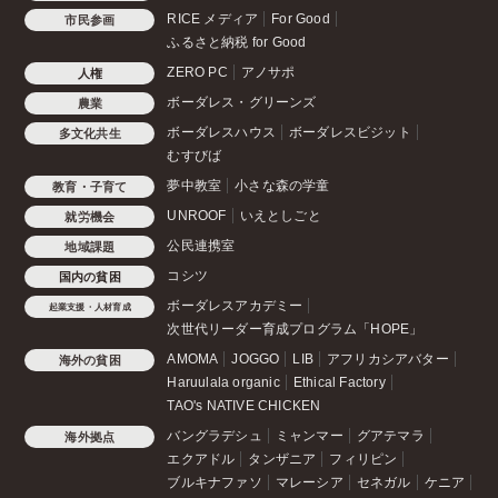
RICE メディア
For Good
市民参画
ふるさと納税 for Good
ZERO PC
アノサポ
人権
ボーダレス・グリーンズ
農業
ボーダレスハウス
ボーダレスビジット
多文化共生
むすびば
夢中教室
小さな森の学童
教育・子育て
UNROOF
いえとしごと
就労機会
公民連携室
地域課題
コシツ
国内の貧困
ボーダレスアカデミー
起業支援・人材育成
次世代リーダー育成プログラム「HOPE」
AMOMA
JOGGO
LIB
アフリカシアバター
海外の貧困
Haruulala organic
Ethical Factory
TAO's NATIVE CHICKEN
バングラデシュ
ミャンマー
グアテマラ
海外拠点
エクアドル
タンザニア
フィリピン
ブルキナファソ
マレーシア
セネガル
ケニア