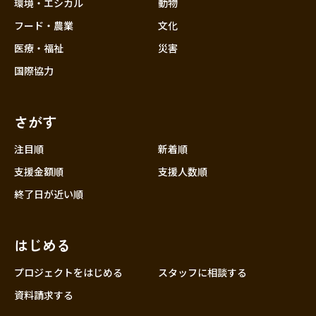
近畿
環境・エシカル
動物
三重
フード・農業
文化
滋賀
医療・福祉
災害
京都
国際協力
大阪
兵庫
さがす
奈良
和歌山
注目順
新着順
中国
支援金額順
支援人数順
鳥取
終了日が近い順
島根
岡山
はじめる
広島
山口
プロジェクトをはじめる
スタッフに相談する
四国
資料請求する
徳島