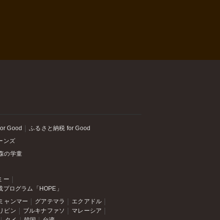
or Good
ふるさと納税 for Good
ーンズ
森の学童
ミー
成プログラム「HOPE」
ミャンマー
グアテマラ
エクアドル
リピン
ブルキナファソ
マレーシア