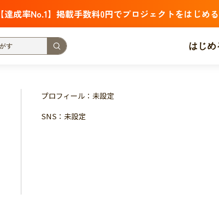
【達成率No.1】掲載手数料0円でプロジェクトをはじめる
はじめ
支援金額が多い
支援人数が多い
終了日が近い
プロフィール：未設定
・福祉
子ども・教育
動物
地域活性
フード・農業
SNS：未設定
北海道
青森
岩手
宮城
秋田
山形
福島
茨城
栃木
群馬
埼玉
千葉
東京
神奈川
新潟
富山
石川
福井
山梨
長野
岐阜
静岡
愛
三重
滋賀
京都
大阪
兵庫
奈良
和歌山