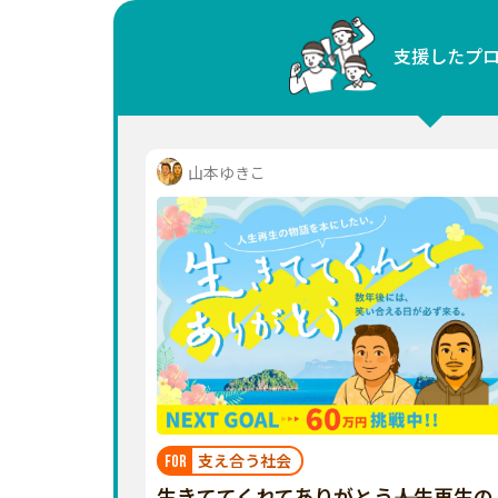
中国
支援したプ
四国
九州・沖縄
山本ゆきこ
支え合う社会
FOR
生きててくれてありがとう――人生再生の