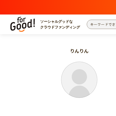
ソーシャルグッドな
クラウドファンディング
プロジェクトからさがす
注目
新着
りんりん
カテゴリーからさがす
国際協力
医療
災害
社会貢献
北海道・東北
地域からさがす
関東
中部
近畿