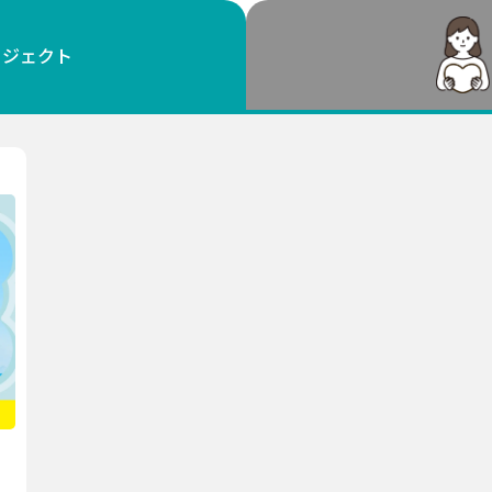
鳥取
島根
岡山
広島
山口
ロジェクト
徳島
香川
愛媛
高知
福岡
佐賀
長崎
熊本
大分
宮崎
鹿児島
沖縄