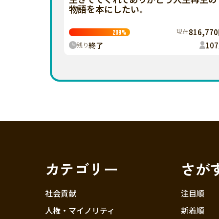
物語を本にしたい。
現在
816,77
209
%
終了
107
残り
カテゴリー
さが
社会貢献
注目順
人権・マイノリティ
新着順