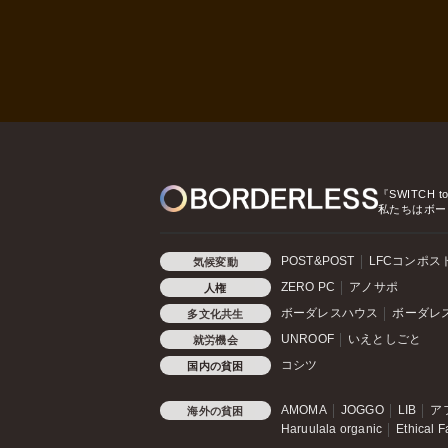
『SWITCH t
私たちはボー
POST&POST
LFCコンポス
気候変動
ZERO PC
アノサポ
人権
ボーダレスハウス
ボーダレ
多文化共生
UNROOF
いえとしごと
就労機会
コシツ
国内の貧困
AMOMA
JOGGO
LIB
ア
海外の貧困
Haruulala organic
Ethical F