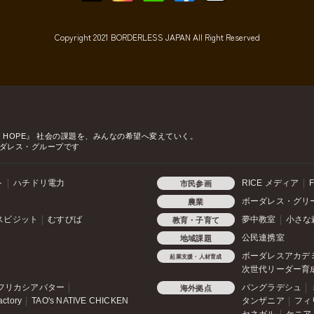
Copyright 2021 BORDERLESS JAPAN All Right Reserved
o HOPE』
社会の課題を、みんなの希望へ変えていく。
ダレス・グループです
ト
ハチドリ電力
RICE メディア
F
市民参画
ボーダレス・グリ
農業
スビジット
むすびば
夢中教室
小さな
教育・子育て
公民連携室
地域課題
ボーダレスアカデ
起業支援・人材育成
次世代リーダー育
フリカシアバター
バングラデシュ
海外拠点
actory
TAO's NATIVE CHICKEN
タンザニア
フィ