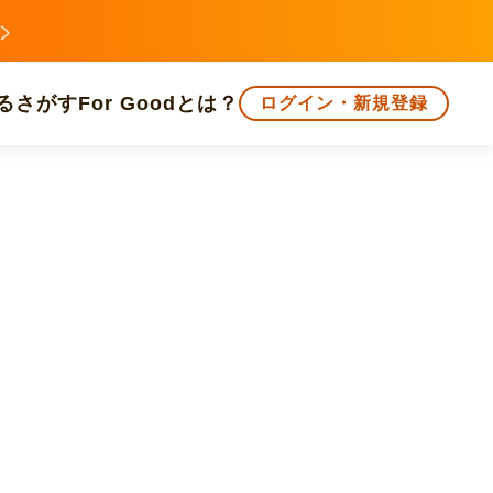
る
さがす
For Goodとは？
ログイン・新規登録
文化
環境・エシカル
人権・マイノリティ
知