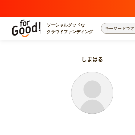
ソーシャルグッドな
クラウドファンディング
プロジェクトからさがす
注目
新着
しまはる
カテゴリーからさがす
国際協力
医療
災害
社会貢献
北海道・東北
地域からさがす
関東
中部
近畿