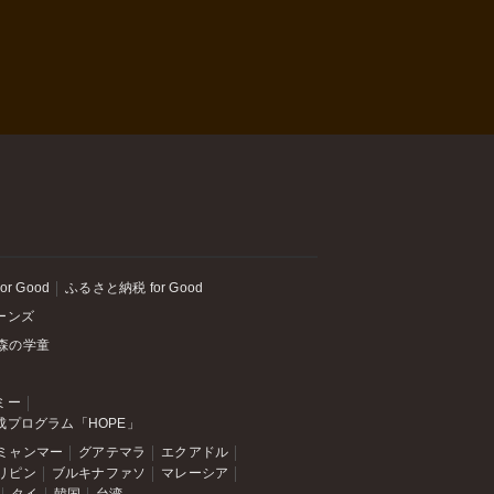
or Good
ふるさと納税 for Good
ーンズ
森の学童
ミー
成プログラム「HOPE」
ミャンマー
グアテマラ
エクアドル
リピン
ブルキナファソ
マレーシア