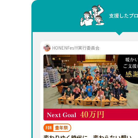
中国
支援したプ
四国
九州・沖縄
HONENFes!!!実行委員会
豊年祭
FOR
変わりゆく時代に、変わらない想い