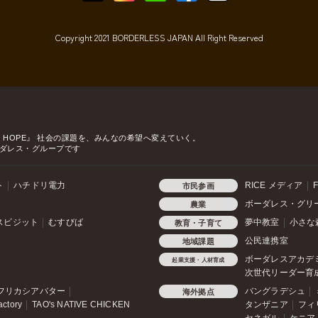
Copyright 2021 BORDERLESS JAPAN All Right Reserved
o HOPE』
社会の課題を、みんなの希望へ変えていく。
ダレス・グループです
ト
ハチドリ電力
RICE メディア
F
市民参画
ボーダレス・グリ
農業
スビジット
むすびば
夢中教室
小さな
教育・子育て
公民連携室
地域課題
ボーダレスアカデ
起業支援・人材育成
次世代リーダー育
フリカシアバター
バングラデシュ
海外拠点
actory
TAO's NATIVE CHICKEN
タンザニア
フィ