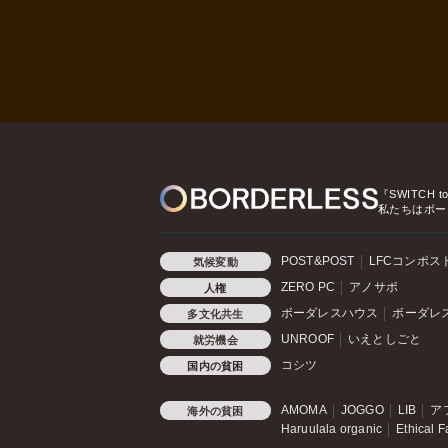
『SWITCH t
私たちはボー
POST&POST
LFCコンポス
気候変動
ZERO PC
アノサポ
人権
ボーダレスハウス
ボーダレ
多文化共生
UNROOF
いえとしごと
就労機会
コシツ
国内の貧困
AMOMA
JOGGO
LIB
ア
海外の貧困
Haruulala organic
Ethical F