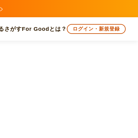
る
さがす
For Goodとは？
ログイン・新規登録
文化
環境・エシカル
人権・マイノリティ
知