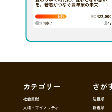
を。若者がつなぐ豊年祭の未来
現在
422,00
140
%
終了
47
残り
カテゴリー
さが
社会貢献
注目順
人権・マイノリティ
新着順