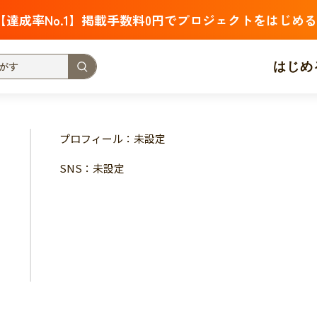
【達成率No.1】掲載手数料0円でプロジェクトをはじめる
はじめ
支援金額が多い
支援人数が多い
終了日が近い
プロフィール：未設定
・福祉
子ども・教育
動物
地域活性
フード・農業
SNS：未設定
北海道
青森
岩手
宮城
秋田
山形
福島
茨城
栃木
群馬
埼玉
千葉
東京
神奈川
新潟
富山
石川
福井
山梨
長野
岐阜
静岡
愛
三重
滋賀
京都
大阪
兵庫
奈良
和歌山