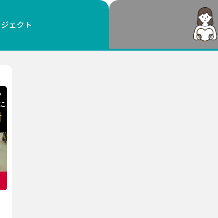
鳥取
島根
岡山
広島
山口
ロジェクト
徳島
香川
愛媛
高知
福岡
佐賀
長崎
熊本
大分
宮崎
鹿児島
沖縄