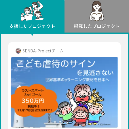
環境・エシカル
山形
福島
人権・マイノリティ
関東
災害
社会貢献
茨城
栃木
群馬
埼玉
千葉
支援したプロジェクト
掲載したプロジェクト
北海道・東北
東京
神奈川
地域からさがす
北海道
中部
青森
新潟
富山
石川
福井
山梨
SENDA-Projectチーム
岩手
長野
岐阜
静岡
愛知
宮城
近畿
秋田
三重
滋賀
京都
大阪
兵庫
山形
奈良
和歌山
中国
福島
鳥取
島根
岡山
広島
山口
関東
茨城
四国
栃木
徳島
香川
愛媛
高知
九州・沖縄
群馬