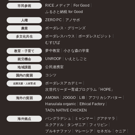
RICE メディア
For Good
市民参画
ふるさと納税 for Good
ZERO PC
アノサポ
人権
ボーダレス・グリーンズ
農業
ボーダレスハウス
ボーダレスビジット
多文化共生
むすびば
夢中教室
小さな森の学童
教育・子育て
UNROOF
いえとしごと
就労機会
公民連携室
地域課題
コシツ
国内の貧困
ボーダレスアカデミー
起業支援・人材育成
次世代リーダー育成プログラム「HOPE」
AMOMA
JOGGO
LIB
アフリカシアバター
海外の貧困
Haruulala organic
Ethical Factory
TAO's NATIVE CHICKEN
バングラデシュ
ミャンマー
グアテマラ
海外拠点
エクアドル
タンザニア
フィリピン
ブルキナファソ
マレーシア
セネガル
ケニア