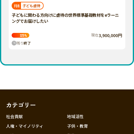
福岡
佐賀
長崎
熊本
大分
埼玉
子ども虐待
FOR
宮崎
鹿児島
沖縄
千葉
子どもに関わる方向けに虐待の世界標準基礎教材をeラーニ
ングでお届けしたい
東京
神奈川
現在
3,900,000円
325
%
中部
残り
終了
新潟
富山
石川
福井
山梨
長野
カテゴリー
岐阜
静岡
社会貢献
地域活性
愛知
人権・マイノリティ
子供・教育