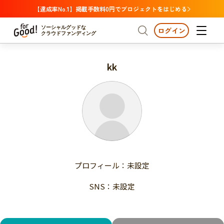
【達成率No.1】掲載手数料0円でプロジェクトをはじめる
ソーシャルグッドな
ログイン
クラウドファンディング
kk
プロジェクトからさがす
注目
新着
支援金額が多い
プロジェクトからさがす
注目
新着
支援人数が多い
終了日が近い
支援金額が多い
カテゴリーからさがす
支援人数が多い
国際協力
医療・福祉
子ども・教育
終了日が近い
動物
地域活性
フード・農業
文化
カテゴリーからさがす
国際協力
プロフィール：未設定
環境・エシカル
人権・マイノリティ
医療・福祉
災害
社会貢献
SNS：未設定
子ども・教育
動物
地域からさがす
地域活性
北海道・東北
フード・農業
文化
北海道
青森
岩手
宮城
秋田