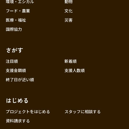
近畿
環境・エシカル
動物
三重
フード・農業
文化
滋賀
医療・福祉
災害
京都
国際協力
大阪
兵庫
さがす
奈良
和歌山
注目順
新着順
中国
支援金額順
支援人数順
鳥取
終了日が近い順
島根
岡山
はじめる
広島
山口
プロジェクトをはじめる
スタッフに相談する
四国
資料請求する
徳島