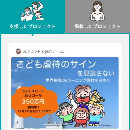
環境・エシカル
山形
福島
人権・マイノリティ
関東
災害
社会貢献
茨城
栃木
群馬
埼玉
千葉
支援したプロジェクト
掲載したプロジェクト
北海道・東北
東京
神奈川
地域からさがす
北海道
中部
青森
新潟
富山
石川
福井
山梨
SENDA-Projectチーム
岩手
長野
岐阜
静岡
愛知
宮城
近畿
秋田
三重
滋賀
京都
大阪
兵庫
山形
奈良
和歌山
中国
福島
鳥取
島根
岡山
広島
山口
関東
茨城
四国
栃木
徳島
香川
愛媛
高知
九州・沖縄
群馬