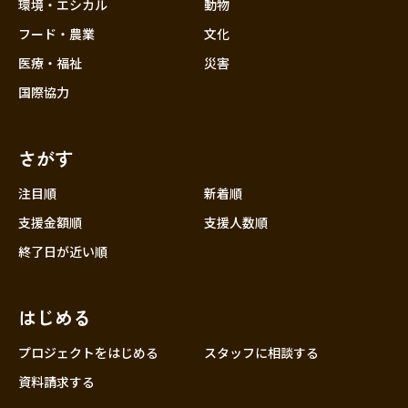
近畿
環境・エシカル
動物
三重
フード・農業
文化
滋賀
医療・福祉
災害
京都
国際協力
大阪
兵庫
さがす
奈良
和歌山
注目順
新着順
中国
支援金額順
支援人数順
鳥取
終了日が近い順
島根
岡山
はじめる
広島
山口
プロジェクトをはじめる
スタッフに相談する
四国
資料請求する
徳島