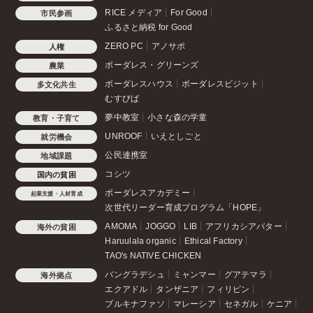
RICE メディア
For Good
市民参画
ふるさと納税 for Good
ZERO PC
アノサポ
人権
ボーダレス・グリーンズ
農業
ボーダレスハウス
ボーダレスビジット
多文化共生
むすびば
夢中教室
小さな森の学童
教育・子育て
UNROOF
いえとしごと
就労機会
公民連携室
地域課題
コシツ
国内の貧困
ボーダレスアカデミー
起業支援・人材育成
次世代リーダー育成プログラム「HOPE」
AMOMA
JOGGO
LIB
アフリカシアバター
海外の貧困
Haruulala organic
Ethical Factory
TAO's NATIVE CHICKEN
バングラデシュ
ミャンマー
グアテマラ
海外拠点
エクアドル
タンザニア
フィリピン
ブルキナファソ
マレーシア
セネガル
ケニア