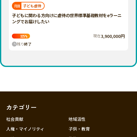
福岡
佐賀
長崎
熊本
大分
埼玉
子ども虐待
FOR
宮崎
鹿児島
沖縄
千葉
子どもに関わる方向けに虐待の世界標準基礎教材をeラーニ
ングでお届けしたい
東京
神奈川
現在
3,900,000円
325
%
中部
残り
終了
新潟
富山
石川
福井
山梨
長野
カテゴリー
岐阜
静岡
社会貢献
地域活性
愛知
人権・マイノリティ
子供・教育