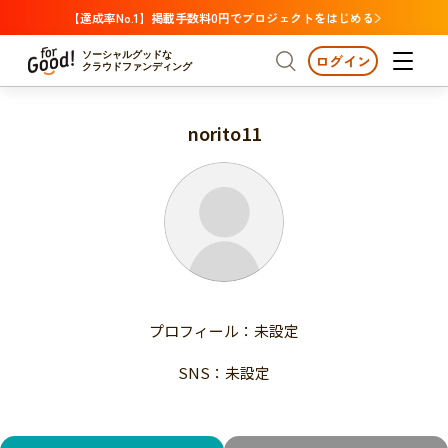
【達成率No.1】掲載手数料0円でプロジェクトをはじめる
ソーシャルグッドな
ログイン
クラウドファンディング
norito11
プロジェクトからさがす
注目
新着
支援金額が多い
プロジェクトからさがす
注目
新着
支援人数が多い
終了日が近い
支援金額が多い
カテゴリーからさがす
支援人数が多い
国際協力
医療・福祉
子ども・教育
終了日が近い
動物
地域活性
フード・農業
文化
カテゴリーからさがす
国際協力
プロフィール：未設定
環境・エシカル
人権・マイノリティ
医療・福祉
災害
社会貢献
SNS：未設定
子ども・教育
動物
地域からさがす
地域活性
北海道・東北
フード・農業
文化
北海道
青森
岩手
宮城
秋田