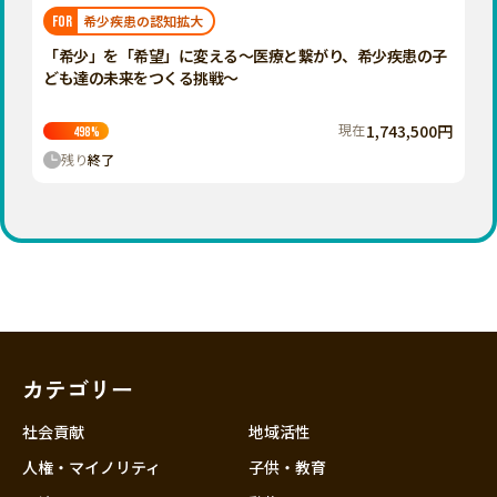
福岡
佐賀
長崎
熊本
大分
埼玉
希少疾患の認知拡大
FOR
宮崎
鹿児島
沖縄
千葉
「希少」を「希望」に変える～医療と繋がり、希少疾患の子
ども達の未来をつくる挑戦～
東京
神奈川
現在
1,743,500円
498
%
中部
残り
終了
新潟
富山
石川
福井
山梨
長野
カテゴリー
岐阜
静岡
社会貢献
地域活性
愛知
人権・マイノリティ
子供・教育