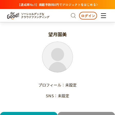
【達成率No.1】掲載手数料0円でプロジェクトをはじめる
ソーシャルグッドな
ログイン
クラウドファンディング
望月園美
プロジェクトからさがす
注目
新着
支援金額が多い
プロジェクトからさがす
注目
新着
支援人数が多い
終了日が近い
支援金額が多い
カテゴリーからさがす
支援人数が多い
国際協力
医療・福祉
子ども・教育
終了日が近い
動物
地域活性
フード・農業
文化
カテゴリーからさがす
国際協力
プロフィール：未設定
環境・エシカル
人権・マイノリティ
医療・福祉
災害
社会貢献
SNS：未設定
子ども・教育
動物
地域からさがす
地域活性
北海道・東北
フード・農業
文化
北海道
青森
岩手
宮城
秋田