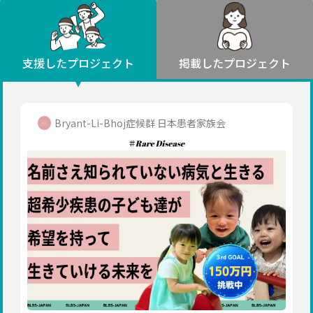
環境・エシカル
山形
福島
人権・マイノリティ
関東
災害
社会貢献
茨城
栃木
群馬
埼玉
千葉
支援したプロジェクト
掲載したプロジェクト
北海道・東北
東京
神奈川
地域からさがす
北海道
中部
青森
新潟
富山
石川
福井
山梨
Bryant-Li-Bhoj症候群 日本患者家族会
岩手
長野
岐阜
静岡
愛知
宮城
近畿
秋田
三重
滋賀
京都
大阪
兵庫
山形
奈良
和歌山
中国
福島
鳥取
島根
岡山
広島
山口
関東
茨城
四国
栃木
徳島
香川
愛媛
高知
九州・沖縄
群馬