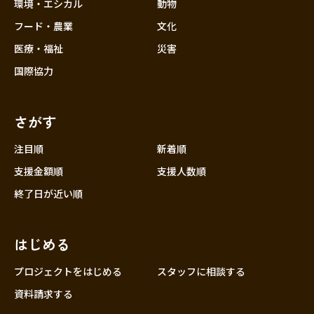
近畿
環境・エシカル
動物
三重
フード・農業
文化
滋賀
医療・福祉
災害
京都
国際協力
大阪
兵庫
さがす
奈良
和歌山
注目順
新着順
中国
支援金額順
支援人数順
鳥取
終了日が近い順
島根
岡山
はじめる
広島
山口
プロジェクトをはじめる
スタッフに相談する
四国
資料請求する
徳島