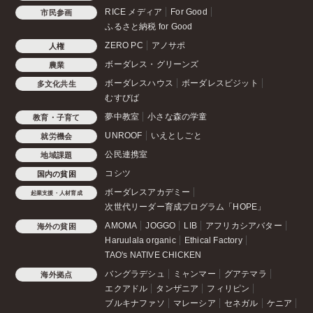
RICE メディア
For Good
市民参画
ふるさと納税 for Good
ZERO PC
アノサポ
人権
ボーダレス・グリーンズ
農業
ボーダレスハウス
ボーダレスビジット
多文化共生
むすびば
夢中教室
小さな森の学童
教育・子育て
UNROOF
いえとしごと
就労機会
公民連携室
地域課題
コシツ
国内の貧困
ボーダレスアカデミー
起業支援・人材育成
次世代リーダー育成プログラム「HOPE」
AMOMA
JOGGO
LIB
アフリカシアバター
海外の貧困
Haruulala organic
Ethical Factory
TAO's NATIVE CHICKEN
バングラデシュ
ミャンマー
グアテマラ
海外拠点
エクアドル
タンザニア
フィリピン
ブルキナファソ
マレーシア
セネガル
ケニア