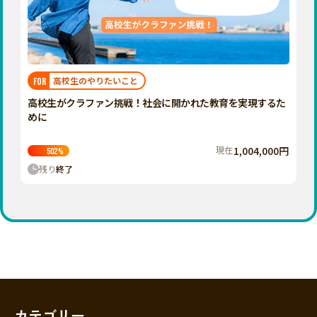
香川
愛媛
高知
九州・沖縄
福岡
高校生のやりたいこと
FOR
佐賀
高校生がクラファン挑戦！社会に開かれた教育を実現するた
めに
長崎
熊本
現在
1,004,000円
502
%
残り
終了
大分
宮崎
鹿児島
沖縄
カテゴリー