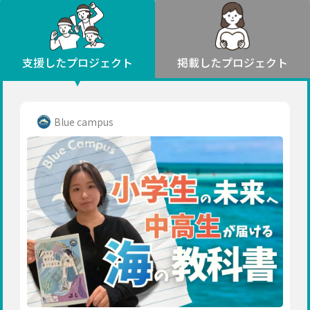
環境・エシカル
山形
福島
人権・マイノリティ
関東
災害
社会貢献
茨城
栃木
群馬
埼玉
千葉
支援したプロジェクト
掲載したプロジェクト
北海道・東北
東京
神奈川
地域からさがす
北海道
中部
青森
新潟
富山
石川
福井
山梨
Blue campus
岩手
長野
岐阜
静岡
愛知
宮城
近畿
秋田
三重
滋賀
京都
大阪
兵庫
山形
奈良
和歌山
中国
福島
鳥取
島根
岡山
広島
山口
関東
茨城
四国
栃木
徳島
香川
愛媛
高知
九州・沖縄
群馬