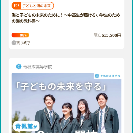
福岡
佐賀
長崎
熊本
大分
埼玉
子どもと海の未来
FOR
宮崎
鹿児島
沖縄
千葉
海と子どもの未来のために！〜中高生が届ける小学生のため
の海の教科書〜
東京
神奈川
現在
615,500円
102
%
中部
残り
終了
新潟
富山
石川
青楓館高等学院
福井
山梨
長野
岐阜
静岡
愛知