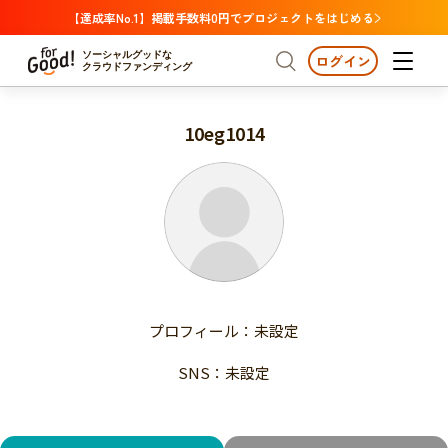
【達成率No.1】掲載手数料0円でプロジェクトをはじめる
ソーシャルグッドな
ログイン
クラウドファンディング
10eg1014
プロジェクトからさがす
注目
新着
支援金額が多い
プロジェクトからさがす
注目
新着
支援人数が多い
終了日が近い
支援金額が多い
カテゴリーからさがす
支援人数が多い
国際協力
医療・福祉
子ども・教育
終了日が近い
動物
地域活性
フード・農業
文化
カテゴリーからさがす
国際協力
プロフィール：未設定
環境・エシカル
人権・マイノリティ
医療・福祉
災害
社会貢献
SNS：未設定
子ども・教育
動物
地域からさがす
地域活性
北海道・東北
フード・農業
文化
北海道
青森
岩手
宮城
秋田