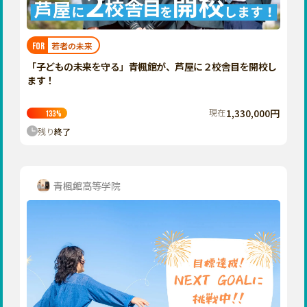
近畿
三重
滋賀
若者の未来
FOR
京都
「子どもの未来を守る」青楓館が、芦屋に２校舎目を開校し
大阪
ます！
兵庫
現在
1,330,000円
133
%
奈良
残り
終了
和歌山
中国
鳥取
青楓館高等学院
島根
岡山
広島
山口
四国
徳島