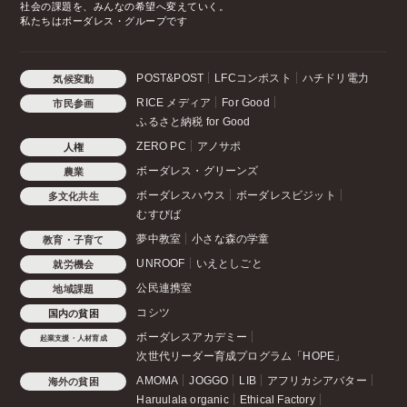
社会の課題を、みんなの希望へ変えていく。
私たちはボーダレス・グループです
POST&POST
LFCコンポスト
ハチドリ電力
気候変動
RICE メディア
For Good
市民参画
ふるさと納税 for Good
ZERO PC
アノサポ
人権
ボーダレス・グリーンズ
農業
ボーダレスハウス
ボーダレスビジット
多文化共生
むすびば
夢中教室
小さな森の学童
教育・子育て
UNROOF
いえとしごと
就労機会
公民連携室
地域課題
コシツ
国内の貧困
ボーダレスアカデミー
起業支援・人材育成
次世代リーダー育成プログラム「HOPE」
AMOMA
JOGGO
LIB
アフリカシアバター
海外の貧困
Haruulala organic
Ethical Factory