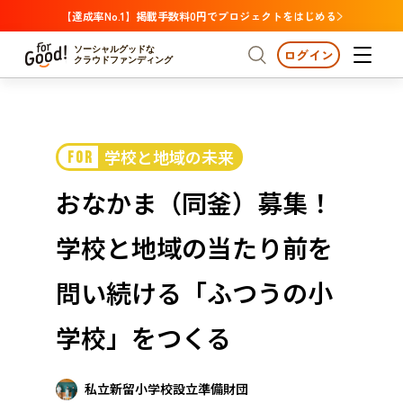
【達成率No.1】掲載手数料0円でプロジェクトをはじめる
ソーシャルグッドな
ログイン
クラウドファンディング
プロジェクトからさがす
学校と地域の未来
FOR
注目
新着
支援金額が多い
プロジェクトからさがす
注目
新着
支援金額
支援人数が多い
終了日が近い
おなかま（同釜）募集！
カテゴリーからさがす
国際協力
医療・福祉
カテゴリーからさがす
人権・マイノリティ
学校と地域の当たり前を
国際協力
医療・福祉
子ども・教育
動物
地域活性
フード・農業
文化
北海道・東北
地域からさがす
北海
問い続ける「ふつうの小
環境・エシカル
人権・マイノリティ
関東
茨城
災害
学校」をつくる
社会貢献
中部
地域からさがす
新潟
北海道・東北
近畿
私立新留小学校設立準備財団
三重
北海道
青森
岩手
宮城
秋田
山形
福島