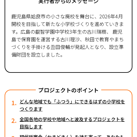
実行者からのメッセージ
鹿児島県姶良市の小さな廃校を舞台に、2026年4月
開校を目指して新たな小学校づくりを進めていきま
す。広島の叡智学園中学校3年生の古川瑞樹、 鹿児
島で保育園を運営する古川理沙、秋田で教育やまち
づくりを手掛ける丑田俊輔が発起人となり、設立準
備財団を設立しました。
プロジェクトのポイント
1.
どんな地域でも「ふつう」にできるはずの小学校を
つくります
2.
全国各地の学校や地域へと波及するプロジェクトを
目指します
現代版竈金（かまどきん）を持ち寄って、あなたも