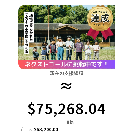
関東
中国
鳥取
茨城
栃木
群馬
埼玉
千葉
東京
神奈川
四国
徳島
中部
新潟
富山
石川
福井
山梨
長野
岐阜
九州・沖縄
福岡
近畿
三重
滋賀
京都
大阪
兵庫
奈良
和歌山
中国
鳥取
島根
岡山
広島
山口
四国
現在の支援総額
≈
徳島
香川
愛媛
高知
九州・沖縄
福岡
佐賀
長崎
熊本
大分
宮崎
鹿児島
$75,268.04
目標
/
≈ $63,200.00