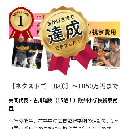
【ネクストゴール①】〜1050万円まで
共同代表・古川瑞樹（15歳！）欧州小学校視察費
用
今年の後半、在学中の広島叡智学園の活動で、3ヶ
月間イギリスの高校に交換留学に行く予定です。