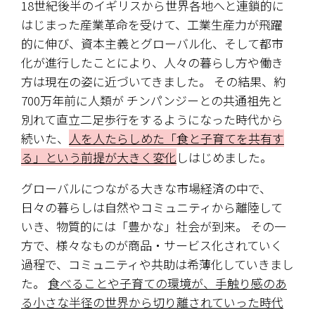
18世紀後半のイギリスから世界各地へと連鎖的に
はじまった産業革命を受けて、工業生産力が飛躍
的に伸び、資本主義とグローバル化、そして都市
化が進行したことにより、人々の暮らし方や働き
方は現在の姿に近づいてきました。 その結果、約
700万年前に人類が チンパンジーとの共通祖先と
別れて直立二足歩行をするようになった時代から
続いた、
人を人たらしめた「食と子育てを共有す
る」という前提が大きく変化
しはじめました。 
グローバルにつながる大きな市場経済の中で、
日々の暮らしは自然やコミュニティから離陸して
いき、物質的には「豊かな」社会が到来。 その一
方で、様々なものが商品・サービス化されていく
過程で、コミュニティや共助は希薄化していきまし
た。 
食べることや子育ての環境が、手触り感のあ
る小さな半径の世界から切り離されていった時代