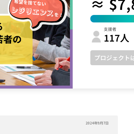
≈ $7,
鳥取
島根
岡山
広島
山口
徳島
香川
愛媛
高知
支援者
福岡
佐賀
長崎
熊本
大分
宮崎
鹿児島
沖縄
117
人
プロジェクト
2024年9月7日