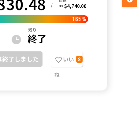
830.48
目標
/
≈ $4,740.00
165
%
残り
終了
は終了しました
いい
8
ね