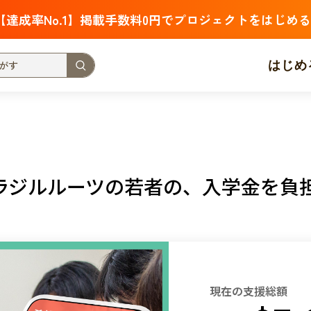
【達成率No.1】掲載手数料0円でプロジェクトをはじめる
はじめ
支援金額が多い
支援人数が多い
終了日が近い
・福祉
子ども・教育
動物
地域活性
フード・農業
ラジルルーツの若者の、入学金を負
北海道
青森
岩手
宮城
秋田
山形
福島
茨城
栃木
群馬
埼玉
千葉
東京
神奈川
新潟
富山
石川
福井
山梨
長野
岐阜
静岡
愛
現在の支援総額
三重
滋賀
京都
大阪
兵庫
奈良
和歌山