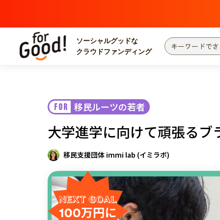
ソーシャルグッドな
クラウドファンディング
プロジェクトからさがす
注目
新着
移民ルーツの若者
FOR
カテゴリーからさがす
国際協力
医療
大学進学に向けて頑張るブ
災害
社会貢献
北海道・東北
地域からさがす
移民支援団体 immi lab (イミラボ)
関東
中部
近畿