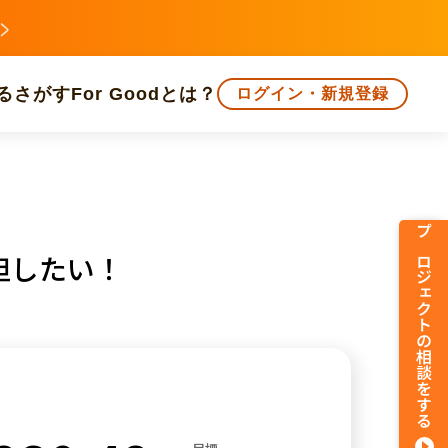
る
さがす
For Goodとは？
ログイン・新規登録
文化
環境・エシカル
人権・マイノリティ
プロジェクトの相談をする
担したい！
知