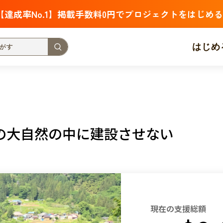
【達成率No.1】掲載手数料0円でプロジェクトをはじめる
はじめ
支援金額が多い
支援人数が多い
終了日が近い
・福祉
子ども・教育
動物
地域活性
フード・農業
の大自然の中に建設させない
北海道
青森
岩手
宮城
秋田
山形
福島
茨城
栃木
群馬
埼玉
千葉
東京
神奈川
新潟
富山
石川
福井
山梨
長野
岐阜
静岡
愛
現在の支援総額
三重
滋賀
京都
大阪
兵庫
奈良
和歌山