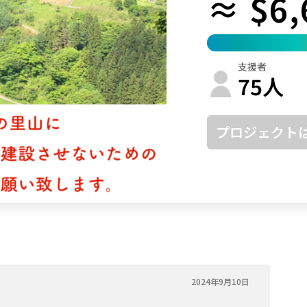
≈ $6,
鳥取
島根
岡山
広島
山口
徳島
香川
愛媛
高知
支援者
福岡
佐賀
長崎
熊本
大分
宮崎
鹿児島
沖縄
75
人
プロジェクト
2024年9月10日