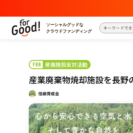
ソーシャルグッドな
クラウドファンディング
プロジェクトからさがす
注目
新着
産廃施設反対活動
FOR
カテゴリーからさがす
国際協力
医療
産業廃棄物焼却施設を長野
災害
社会貢献
北海道・東北
地域からさがす
信級育成会
関東
中部
近畿