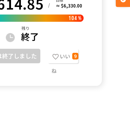
614.85
目標
/
≈ $6,330.00
104
%
残り
終了
は終了しました
いい
9
ね