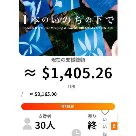
関東
中国
鳥取
茨城
栃木
群馬
埼玉
千葉
東京
神奈川
四国
徳島
中部
新潟
富山
石川
福井
山梨
長野
岐阜
九州・沖縄
福岡
近畿
三重
滋賀
京都
大阪
兵庫
奈良
和歌山
中国
現在の支援総額
鳥取
島根
岡山
広島
山口
≈ $1,405.26
四国
徳島
香川
愛媛
高知
目標
九州・沖縄
/
≈ $3,165.00
福岡
佐賀
長崎
熊本
大分
宮崎
鹿児島
FUNDED!
支援者
残り
い
30
人
終
6
い
ね