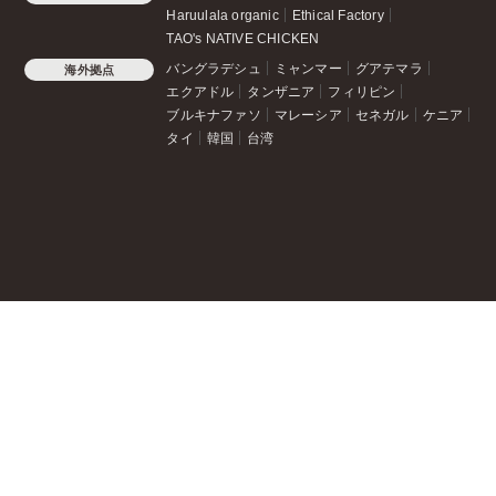
Haruulala organic
Ethical Factory
TAO's NATIVE CHICKEN
バングラデシュ
ミャンマー
グアテマラ
海外拠点
エクアドル
タンザニア
フィリピン
ブルキナファソ
マレーシア
セネガル
ケニア
タイ
韓国
台湾