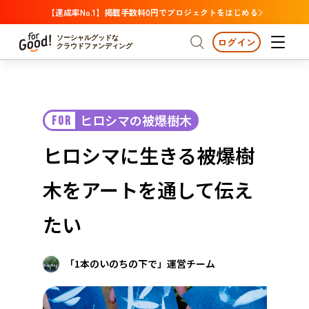
【達成率No.1】掲載手数料0円でプロジェクトをはじめる
ソーシャルグッドな
ログイン
クラウドファンディング
プロジェクトからさがす
ヒロシマの被爆樹木
FOR
注目
新着
支援金額が多い
プロジェクトからさがす
注目
新着
支援金額
支援人数が多い
終了日が近い
ヒロシマに生きる被爆樹
カテゴリーからさがす
国際協力
医療・福祉
カテゴリーからさがす
人権・マイノリティ
木をアートを通して伝え
国際協力
医療・福祉
子ども・教育
動物
地域活性
フード・農業
文化
北海道・東北
地域からさがす
北海
たい
環境・エシカル
人権・マイノリティ
関東
茨城
災害
社会貢献
「1本のいのちの下で」運営チーム
中部
地域からさがす
新潟
北海道・東北
近畿
三重
北海道
青森
岩手
宮城
秋田
山形
福島