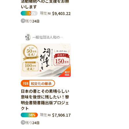
活動継続へのご支援をお願
いします
現在
≈ $9,403.22
148
%
残り
24
日
一般社団法人和の道黎明会
和文化の継承
FOR
日本の書とその素晴らしい
意味を後世に残したい！黎
明会書簡書籍出版プロジェ
クト
現在
≈ $7,906.17
249
%
残り
24
日