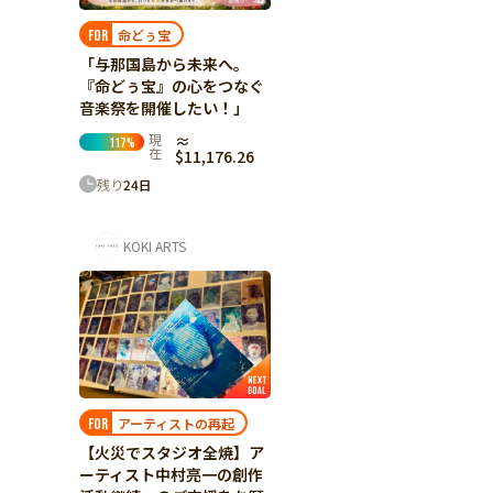
命どぅ宝
FOR
「与那国島から未来へ。
『命どぅ宝』の心をつなぐ
音楽祭を開催したい！」
現
≈
117
%
在
$11,176.26
残り
24
日
KOKI ARTS
アーティストの再起
FOR
【火災でスタジオ全焼】ア
ーティスト中村亮一の創作