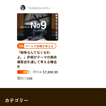
「Exhibition №９」プロジェクト
アートで非戦を考える
FOR
「戦争なんてなくなれ
よ。」非戦がテーマの美術
展覧会を通して考える機会
を
現在
≈ $7,690.95
81
%
残り
24
日
カテゴリー