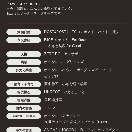
『SWITCH to HOPE』
社会の課題を、みんなの希望へ変えていく。
私たちはボーダレス・グループです
POST&POST
LFCコンポスト
ハチドリ電力
気候変動
RICE メディア
For Good
市民参画
ふるさと納税 for Good
ZERO PC
アノサポ
人権
ボーダレス・グリーンズ
農業
ボーダレスハウス
ボーダレスビジット
多文化共生
むすびば
夢中教室
小さな森の学童
教育・子育て
UNROOF
いえとしごと
就労機会
公民連携室
地域課題
コシツ
国内の貧困
ボーダレスアカデミー
起業支援・人材育成
次世代リーダー育成プログラム「HOPE」
AMOMA
JOGGO
LIB
アフリカシアバター
海外の貧困