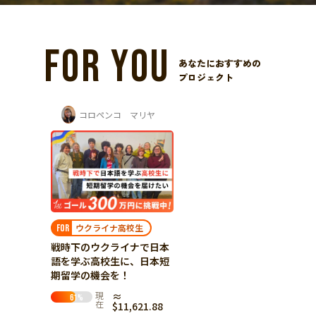
FOR YOU
あなたにおすすめの
プロジェクト
コロペンコ マリヤ
ウクライナ高校生
FOR
戦時下のウクライナで日本
語を学ぶ高校生に、日本短
期留学の機会を！
現
≈
61
%
在
$11,621.88