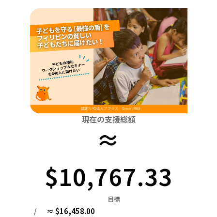
関東
中国
鳥取
茨城
栃木
群馬
埼玉
千葉
東京
神奈川
四国
徳島
中部
新潟
富山
石川
福井
山梨
長野
岐阜
九州・沖縄
福岡
近畿
三重
滋賀
京都
大阪
兵庫
奈良
和歌山
中国
鳥取
島根
岡山
広島
山口
四国
現在の支援総額
≈
徳島
香川
愛媛
高知
九州・沖縄
福岡
佐賀
長崎
熊本
大分
宮崎
鹿児島
$10,767.33
目標
/
≈ $16,458.00