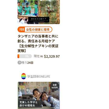
女性の健康と環境
FOR
タンザニアの当事者と共に
創る、責任ある月経ケア
【生分解性ナプキンの実証
実験】
現在
≈ $2,329.97
9
%
残り
24
日
学生団体ONELIFE