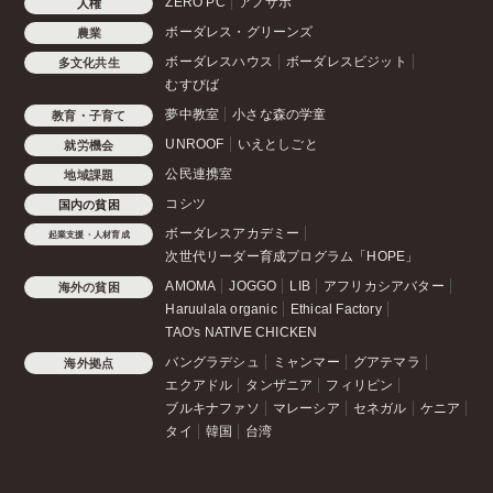
ZERO PC
アノサポ
人権
ボーダレス・グリーンズ
農業
ボーダレスハウス
ボーダレスビジット
多文化共生
むすびば
夢中教室
小さな森の学童
教育・子育て
UNROOF
いえとしごと
就労機会
公民連携室
地域課題
コシツ
国内の貧困
ボーダレスアカデミー
起業支援・人材育成
次世代リーダー育成プログラム「HOPE」
AMOMA
JOGGO
LIB
アフリカシアバター
海外の貧困
Haruulala organic
Ethical Factory
TAO's NATIVE CHICKEN
バングラデシュ
ミャンマー
グアテマラ
海外拠点
エクアドル
タンザニア
フィリピン
ブルキナファソ
マレーシア
セネガル
ケニア
タイ
韓国
台湾