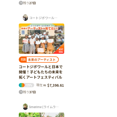
残り
27
日
コートジボワール・日本 子どもアートフェ...
未来のアーティスト
FOR
コートジボワールと日本で
開催！子どもたちの未来を
拓くアートフェスティバル
現在
≈ $7,396.61
129
%
残り
37
日
limerime (ライムライム) 須藤 紫音