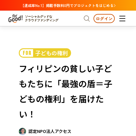
【達成率No.1】掲載手数料0円でプロジェクトをはじめる
ソーシャルグッドな
ログイン
クラウドファンディング
プロジェクトからさがす
子どもの権利
FOR
注目
新着
支援金額が多い
プロジェクトからさがす
注目
新着
支援金額
支援人数が多い
終了日が近い
フィリピンの貧しい子ど
カテゴリーからさがす
国際協力
医療・福祉
カテゴリーからさがす
人権・マイノリティ
もたちに「最強の盾＝子
国際協力
医療・福祉
子ども・教育
動物
地域活性
フード・農業
文化
北海道・東北
地域からさがす
北海
どもの権利」を届けた
環境・エシカル
人権・マイノリティ
関東
茨城
災害
い！
社会貢献
中部
地域からさがす
新潟
北海道・東北
近畿
認定NPO法人アクセス
三重
北海道
青森
岩手
宮城
秋田
山形
福島