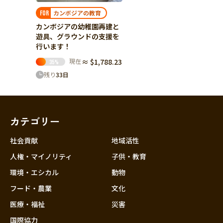
カンボジアの教育
FOR
カンボジアの幼稚園再建と
遊具、グラウンドの支援を
行います！
現在
≈ $1,788.23
35
%
残り
33
日
カテゴリー
社会貢献
地域活性
人権・マイノリティ
子供・教育
環境・エシカル
動物
フード・農業
文化
医療・福祉
災害
国際協力