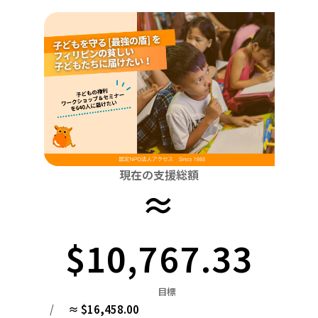
関東
中国
鳥取
茨城
栃木
群馬
埼玉
千葉
東京
神奈川
四国
徳島
中部
新潟
富山
石川
福井
山梨
長野
岐阜
九州・沖縄
福岡
近畿
三重
滋賀
京都
大阪
兵庫
奈良
和歌山
中国
鳥取
島根
岡山
広島
山口
四国
現在の支援総額
≈
徳島
香川
愛媛
高知
九州・沖縄
福岡
佐賀
長崎
熊本
大分
宮崎
鹿児島
$10,767.33
目標
/
≈ $16,458.00