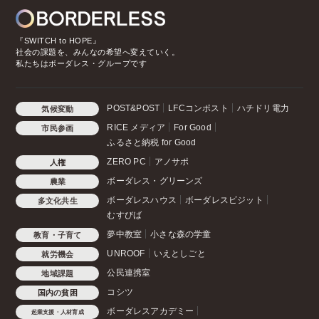
『SWITCH to HOPE』
社会の課題を、みんなの希望へ変えていく。
私たちはボーダレス・グループです
POST&POST
LFCコンポスト
ハチドリ電力
気候変動
RICE メディア
For Good
市民参画
ふるさと納税 for Good
ZERO PC
アノサポ
人権
ボーダレス・グリーンズ
農業
ボーダレスハウス
ボーダレスビジット
多文化共生
むすびば
夢中教室
小さな森の学童
教育・子育て
UNROOF
いえとしごと
就労機会
公民連携室
地域課題
コシツ
国内の貧困
ボーダレスアカデミー
起業支援・人材育成