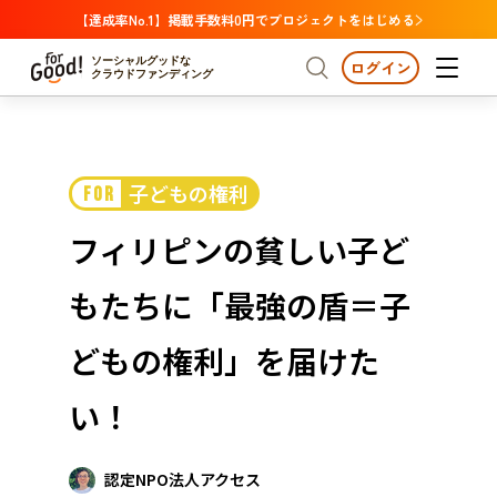
【達成率No.1】掲載手数料0円でプロジェクトをはじめる
ソーシャルグッドな
ログイン
クラウドファンディング
プロジェクトからさがす
子どもの権利
FOR
注目
新着
支援金額が多い
プロジェクトからさがす
注目
新着
支援金額
支援人数が多い
終了日が近い
フィリピンの貧しい子ど
カテゴリーからさがす
国際協力
医療・福祉
カテゴリーからさがす
人権・マイノリティ
もたちに「最強の盾＝子
国際協力
医療・福祉
子ども・教育
動物
地域活性
フード・農業
文化
北海道・東北
地域からさがす
北海
どもの権利」を届けた
環境・エシカル
人権・マイノリティ
関東
茨城
災害
い！
社会貢献
中部
地域からさがす
新潟
北海道・東北
近畿
認定NPO法人アクセス
三重
北海道
青森
岩手
宮城
秋田
山形
福島