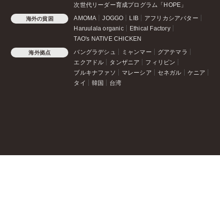
次世代リーダー育成プログラム「HOPE」
AMOMA
JOGGO
LIB
アフリカシアバター
海外の貧困
Haruulala organic
Ethical Factory
TAO's NATIVE CHICKEN
バングラデシュ
ミャンマー
グアテマラ
海外拠点
エクアドル
タンザニア
フィリピン
ブルキナファソ
マレーシア
セネガル
ケニア
タイ
韓国
台湾