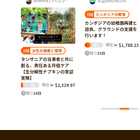
ートジボワール・日本 子どもアートフェ...
limerime (ライムライム) 須藤 紫音
学生団体ONELIFE
カンボジアの教育
FOR
カンボジアの幼稚園再建と
遊具、グラウンドの支援を
行います！
現在
≈ $1,788.23
35
%
ト
女性の健康と環境
FOR
残り
33
日
日本で
タンザニアの当事者と共に
未来を
創る、責任ある月経ケア
ィバル
【生分解性ナプキンの実証
実験】
96.61
現在
≈ $2,329.97
9
%
残り
24
日