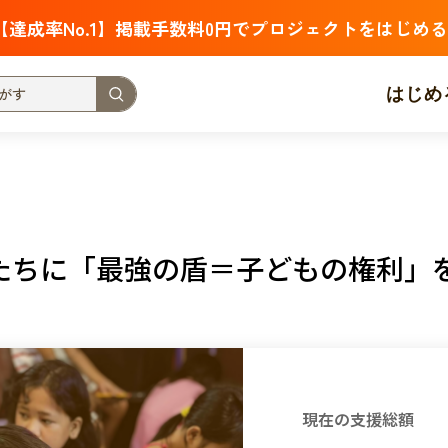
【達成率No.1】掲載手数料0円でプロジェクトをはじめる
はじめ
支援金額が多い
支援人数が多い
終了日が近い
・福祉
子ども・教育
動物
地域活性
フード・農業
たちに「最強の盾＝子どもの権利」
北海道
青森
岩手
宮城
秋田
山形
福島
茨城
栃木
群馬
埼玉
千葉
東京
神奈川
新潟
富山
石川
福井
山梨
長野
岐阜
静岡
愛
現在の支援総額
三重
滋賀
京都
大阪
兵庫
奈良
和歌山