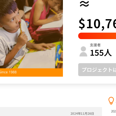
≈
鳥取
島根
岡山
広島
山口
$10,7
徳島
香川
愛媛
高知
福岡
佐賀
長崎
熊本
大分
宮崎
鹿児島
沖縄
支援者
155
人
プロジェクト
202
2024年11月26日