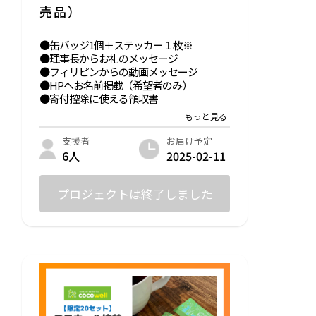
売品）
●缶バッジ1個＋ステッカー１枚※
●理事長からお礼のメッセージ
●フィリピンからの動画メッセージ
●HPへお名前掲載（希望者のみ）
●寄付控除に使える領収書
※ターシゃんの生みの親であるイラストレ
ーターMina Sato様よりご提供頂きまし
お届け予定
支援者
た。（Instagramアカウント @mameshiba
2025-02-11
6人
z )
☆セットが無くなり次第終了となります。
☆リターンが不要な方は10,000円リターン
プロジェクトは終了しました
なしプランを選択して金額を上乗せして下
さい。