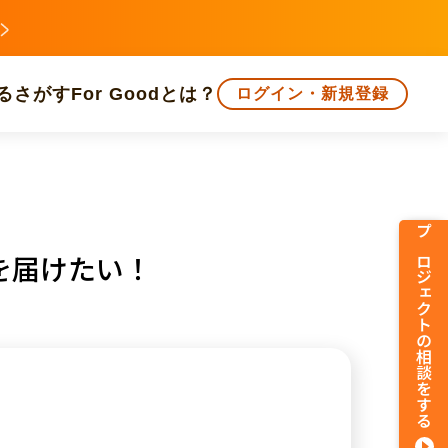
る
さがす
For Goodとは？
ログイン・新規登録
文化
環境・エシカル
人権・マイノリティ
プロジェクトの相談をする
を届けたい！
知