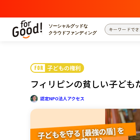
ソーシャルグッドな
クラウドファンディング
プロジェクトからさがす
注目
新着
子どもの権利
FOR
カテゴリーからさがす
国際協力
医療
フィリピンの貧しい子ども
災害
社会貢献
北海道・東北
地域からさがす
認定NPO法人アクセス
関東
中部
近畿