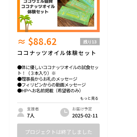
≈ $88.62
残り
13
ココナッツオイル体験セット
●体に優しいココナッツオイルの試食セッ
ト！（３本入り）※
●理事長からお礼のメッセージ
●フィリピンからの動画メッセージ
●HPへお名前掲載（希望者のみ）
●寄付控除に使える領収書
-------------------------------
お届け予定
支援者
2025-02-11
7人
※ココナッツ製品を通してフィリピンの貧
困問題に取り組むcocowel様から提供いた
だきました（公式サイト https://www.co
プロジェクトは終了しました
cowell.co.jp/ )