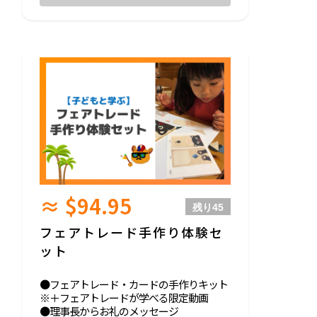
☆セットが無くなり次第終了となります。
☆リターンが不要な方は10,000円リターン
なしプランを選択して金額を上乗せして下
さい。
≈ $94.95
残り
45
フェアトレード手作り体験セ
ット
●フェアトレード・カードの手作りキット
※＋フェアトレードが学べる限定動画
●理事長からお礼のメッセージ