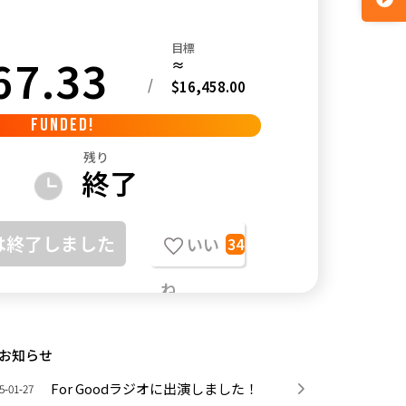
目標
67.33
≈
/
$16,458.00
FUNDED!
残り
終了
は終了しました
いい
34
ね
お知らせ
For Goodラジオに出演しました！
5-01-27