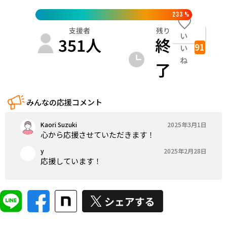
233
%
支援者
残り
い
351
人
終
91
い
ね
了
みんなの応援コメント
Kaori Suzuki
2025年3月1日
心から応援させていただきます！
y
2025年2月28日
応援しています！