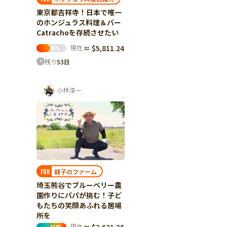
東京都吉祥寺！日本で唯一
のホンジュラス料理＆バー
Catrachoを存続させたい
現在
≈ $5,811.24
45
%
残り
53
日
小林淳一
親子のファーム
FOR
埼玉熊谷でブルーベリー農
園作りにパパが挑む！子ど
もたちの笑顔あふれる居場
所を
現在