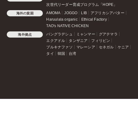
次世代リーダー育成プログラム「HOPE」
AMOMA
JOGGO
LIB
アフリカシアバター
海外の貧困
Haruulala organic
Ethical Factory
TAO's NATIVE CHICKEN
バングラデシュ
ミャンマー
グアテマラ
海外拠点
エクアドル
タンザニア
フィリピン
ブルキナファソ
マレーシア
セネガル
ケニア
タイ
韓国
台湾