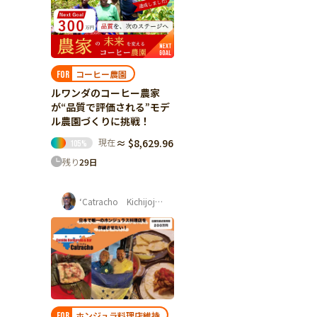
コーヒー農園
FOR
ルワンダのコーヒー農家
が“品質で評価される”モデ
ル農園づくりに挑戦！
現在
≈ $8,629.96
105
%
残り
29
日
‘Catracho Kichijoji‘ 平杉 康孝
ホンジュラ料理店維持
FOR