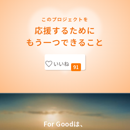
このプロジェクトを
応援するために
もう一つできること
いいね
91
For Goodは、