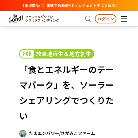
【達成率No.1】掲載手数料0円でプロジェクトをはじめる
ソーシャルグッドな
ログイン
クラウドファンディング
プロジェクトからさがす
放棄地再生＆地方創生
FOR
注目
新着
支援金額が多い
プロジェクトからさがす
注目
新着
支援金額
支援人数が多い
終了日が近い
「食とエネルギーのテー
カテゴリーからさがす
国際協力
医療・福祉
カテゴリーからさがす
人権・マイノリティ
マパーク」を、ソーラー
国際協力
医療・福祉
子ども・教育
動物
地域活性
フード・農業
文化
北海道・東北
地域からさがす
北海
シェアリングでつくりた
環境・エシカル
人権・マイノリティ
関東
茨城
災害
い
社会貢献
中部
地域からさがす
新潟
北海道・東北
近畿
たまエンパワー/さがみこファーム
三重
北海道
青森
岩手
宮城
秋田
山形
福島