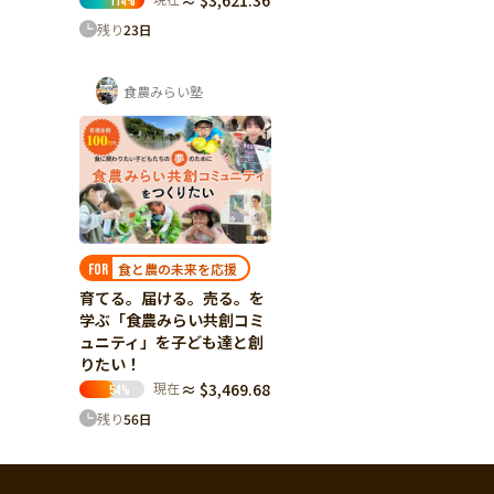
≈ $3,621.36
114
%
残り
23
日
食農みらい塾
食と農の未来を応援
FOR
育てる。届ける。売る。を
学ぶ「食農みらい共創コミ
ュニティ」を子ども達と創
りたい！
現在
≈ $3,469.68
54
%
残り
56
日