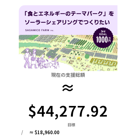
関東
中国
鳥取
茨城
栃木
群馬
埼玉
千葉
東京
神奈川
四国
徳島
中部
新潟
富山
石川
福井
山梨
長野
岐阜
九州・沖縄
福岡
近畿
三重
滋賀
京都
大阪
兵庫
奈良
和歌山
中国
鳥取
島根
岡山
広島
山口
四国
現在の支援総額
≈
徳島
香川
愛媛
高知
九州・沖縄
福岡
佐賀
長崎
熊本
大分
宮崎
鹿児島
$44,277.92
目標
/
≈ $18,960.00