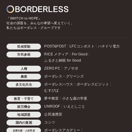
『SWITCH to HOPE』
社会の課題を、みんなの希望へ変えていく。
私たちはボーダレス・グループです
POST&POST
LFCコンポスト
ハチドリ電力
気候変動
RICE メディア
For Good
市民参画
ふるさと納税 for Good
ZERO PC
アノサポ
人権
ボーダレス・グリーンズ
農業
ボーダレスハウス
ボーダレスビジット
多文化共生
むすびば
夢中教室
小さな森の学童
教育・子育て
UNROOF
いえとしごと
就労機会
公民連携室
地域課題
コシツ
国内の貧困
ボーダレスアカデミー
起業支援・人材育成