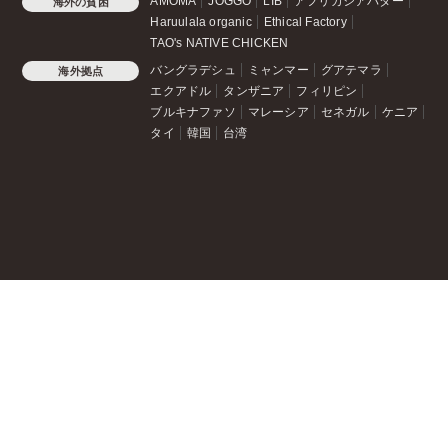
AMOMA
JOGGO
LIB
アフリカシアバター
海外の貧困
Haruulala organic
Ethical Factory
TAO's NATIVE CHICKEN
バングラデシュ
ミャンマー
グアテマラ
海外拠点
エクアドル
タンザニア
フィリピン
ブルキナファソ
マレーシア
セネガル
ケニア
タイ
韓国
台湾