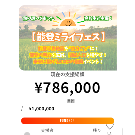
関東
中国
鳥取
茨城
栃木
群馬
埼玉
千葉
東京
神奈川
四国
徳島
中部
新潟
富山
石川
福井
山梨
長野
岐阜
九州・沖縄
福岡
近畿
三重
滋賀
京都
大阪
兵庫
奈良
和歌山
中国
鳥取
島根
岡山
広島
山口
四国
現在の支援総額
¥
786,000
徳島
香川
愛媛
高知
九州・沖縄
福岡
佐賀
長崎
熊本
大分
宮崎
鹿児島
目標
/
¥
1,000,000
FUNDED!
支援者
残り
い