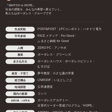
『SWITCH to HOPE』
社会の課題を、みんなの希望へ変えていく。
私たちはボーダレス・グループです
POST&POST
LFCコンポスト
ハチドリ電力
気候変動
RICE メディア
For Good
市民参画
ふるさと納税 for Good
ZERO PC
アノサポ
人権
ボーダレス・グリーンズ
農業
ボーダレスハウス
ボーダレスビジット
多文化共生
むすびば
夢中教室
小さな森の学童
教育・子育て
UNROOF
いえとしごと
就労機会
公民連携室
地域課題
コシツ
国内の貧困
ボーダレスアカデミー
起業支援・人材育成
次世代リーダー育成プログラム「HOPE」