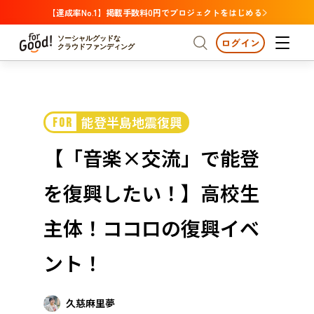
【達成率No.1】掲載手数料0円でプロジェクトをはじめる
ソーシャルグッドな
ログイン
クラウドファンディング
プロジェクトからさがす
能登半島地震復興
FOR
注目
新着
支援金額が多い
プロジェクトからさがす
注目
新着
支援金額
支援人数が多い
終了日が近い
【「音楽×交流」で能登
カテゴリーからさがす
国際協力
医療・福祉
カテゴリーからさがす
人権・マイノリティ
を復興したい！】高校生
国際協力
医療・福祉
子ども・教育
動物
地域活性
フード・農業
文化
北海道・東北
地域からさがす
北海
主体！ココロの復興イベ
環境・エシカル
人権・マイノリティ
関東
茨城
災害
ント！
社会貢献
中部
地域からさがす
新潟
北海道・東北
近畿
久慈麻里夢
三重
北海道
青森
岩手
宮城
秋田
山形
福島