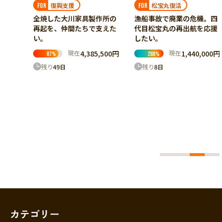
復興支援
松宝丸復活
FOR
FOR
全焼した大川家具製作所の
漁船事故で廃業の危機。四
再起を、仲間たちで支えた
代目松宝丸の再出航を応援
い。
したい。
現在
4,385,500円
現在
1,440,000円
87
%
288
%
残り
49
日
残り
8
日
災し
事業所
支えた
,000円
カテゴリー