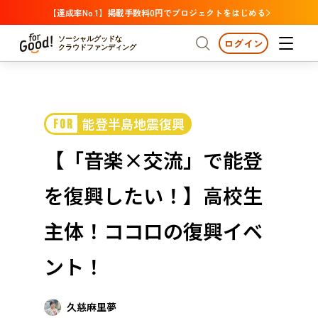
【達成率No.1】掲載手数料0円でプロジェクトをはじめる
ソーシャルグッドな
ログイン
クラウドファンディング
プロジェクトからさがす
能登半島地震復興
FOR
注目
新着
支援金額が多い
プロジェクトからさがす
注目
新着
支援金額
支援人数が多い
終了日が近い
【「音楽×交流」で能登
カテゴリーからさがす
国際協力
医療・福祉
カテゴリーからさがす
人権・マイノリティ
を復興したい！】高校生
国際協力
医療・福祉
子ども・教育
動物
地域活性
フード・農業
文化
北海道・東北
地域からさがす
北海
主体！ココロの復興イベ
環境・エシカル
人権・マイノリティ
関東
茨城
災害
ント！
社会貢献
中部
地域からさがす
新潟
北海道・東北
近畿
久慈麻里夢
三重
北海道
青森
岩手
宮城
秋田
山形
福島