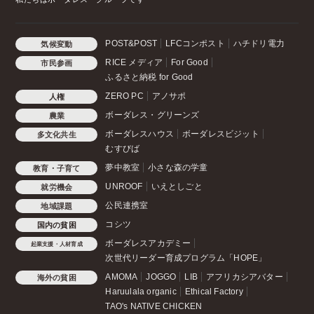
POST&POST
LFCコンポスト
ハチドリ電力
気候変動
RICE メディア
For Good
市民参画
ふるさと納税 for Good
ZERO PC
アノサポ
人権
ボーダレス・グリーンズ
農業
ボーダレスハウス
ボーダレスビジット
多文化共生
むすびば
夢中教室
小さな森の学童
教育・子育て
UNROOF
いえとしごと
就労機会
公民連携室
地域課題
コシツ
国内の貧困
ボーダレスアカデミー
起業支援・人材育成
次世代リーダー育成プログラム「HOPE」
AMOMA
JOGGO
LIB
アフリカシアバター
海外の貧困
Haruulala organic
Ethical Factory
TAO's NATIVE CHICKEN