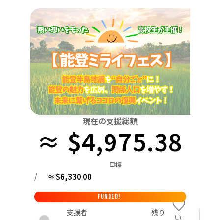
関東
中国
鳥取
茨城
栃木
群馬
埼玉
千葉
東京
神奈川
四国
徳島
中部
新潟
富山
石川
福井
山梨
長野
岐阜
九州・沖縄
福岡
近畿
三重
滋賀
京都
大阪
兵庫
奈良
和歌山
中国
鳥取
島根
岡山
広島
山口
四国
現在の支援総額
≈ $4,975.38
徳島
香川
愛媛
高知
九州・沖縄
福岡
佐賀
長崎
熊本
大分
宮崎
鹿児島
目標
/
≈ $6,330.00
FUNDED!
支援者
残り
い