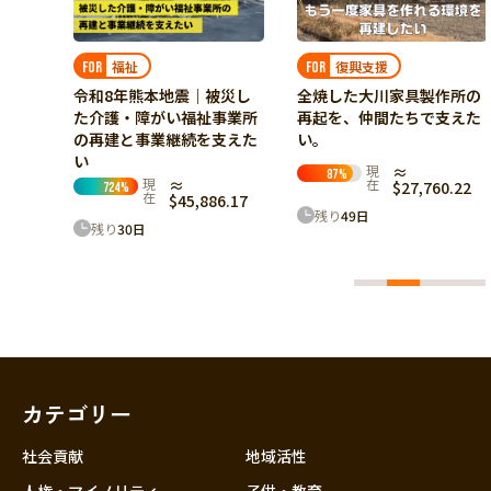
したい。
現在
≈ $9,178.50
290
%
復興支援
FOR
残り
8
日
全焼した大川家具製作所の
災し
再起を、仲間たちで支えた
事業所
い。
支えた
現
≈
87
%
在
$27,760.22
6.17
残り
49
日
カテゴリー
社会貢献
地域活性