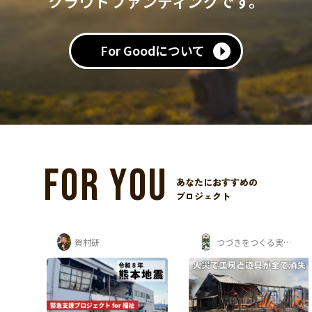
クラウドファンディングです。
For Goodについて
FOR YOU
あなたにおすすめの
プロジェクト
つづきをつくる実行委員会
四代目松宝丸 佐藤正勝 応援隊
松宝丸復活
FOR
漁船事故で廃業の危機。四
代目松宝丸の再出航を応援