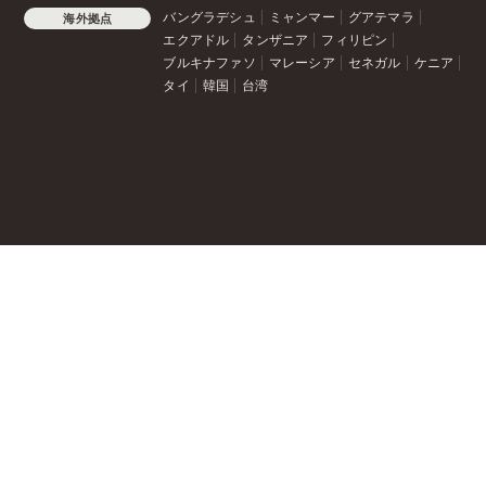
バングラデシュ
ミャンマー
グアテマラ
海外拠点
エクアドル
タンザニア
フィリピン
ブルキナファソ
マレーシア
セネガル
ケニア
タイ
韓国
台湾