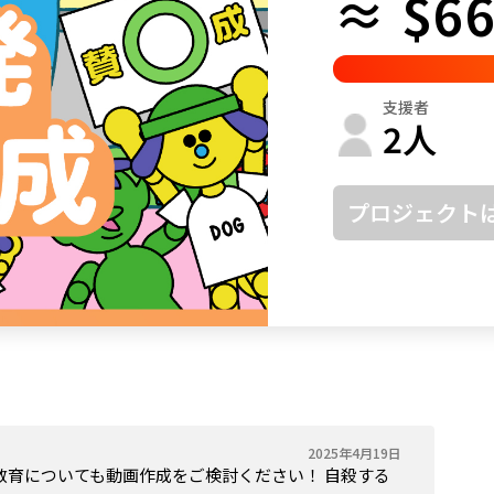
≈ $66
鳥取
島根
岡山
広島
山口
徳島
香川
愛媛
高知
支援者
福岡
佐賀
長崎
熊本
大分
宮崎
鹿児島
沖縄
2
人
プロジェクト
2025年4月19日
教育についても動画作成をご検討ください！ 自殺する