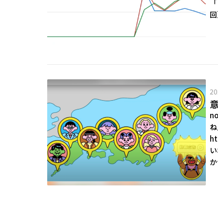
「
回
20
意
n
ね
ht
い
か