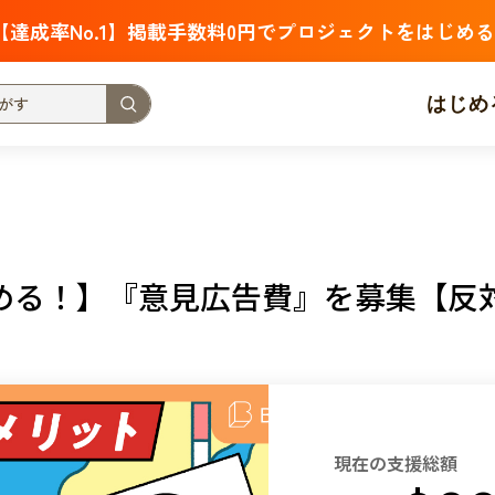
【達成率No.1】掲載手数料0円でプロジェクトをはじめる
はじめ
支援金額が多い
支援人数が多い
終了日が近い
・福祉
子ども・教育
動物
地域活性
フード・農業
める！】『意見広告費』を募集【反
北海道
青森
岩手
宮城
秋田
山形
福島
茨城
栃木
群馬
埼玉
千葉
東京
神奈川
新潟
富山
石川
福井
山梨
長野
岐阜
静岡
愛
現在の支援総額
三重
滋賀
京都
大阪
兵庫
奈良
和歌山