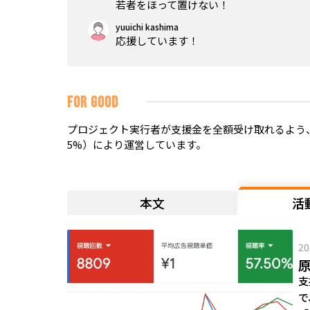
若者をほって置けない！
yuuichi kashima
応援しています！
FOR GOOD
プロジェクト実行者が支援金を全額受け取れるよう、
5%）により運営しています。
本文
活
20
原
支
で