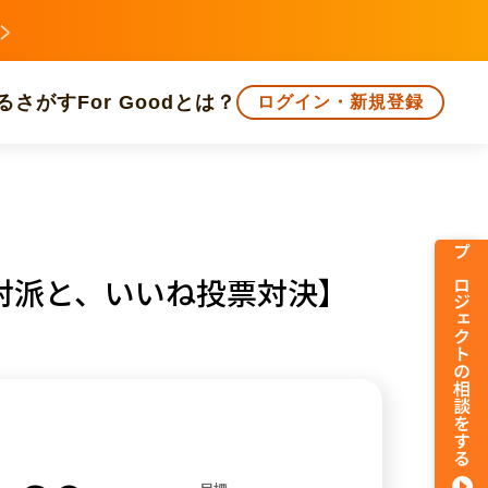
る
さがす
For Goodとは？
ログイン・新規登録
文化
環境・エシカル
人権・マイノリティ
プロジェクトの相談をする
対派と、いいね投票対決】
知