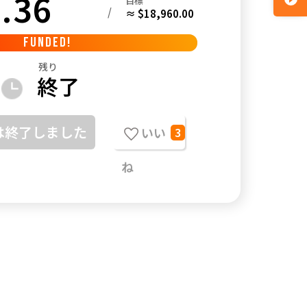
.36
目標
/
≈ $18,960.00
FUNDED!
残り
終了
は終了しました
いい
3
ね