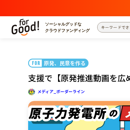
ソーシャルグッドな
クラウドファンディング
プロジェクトからさがす
注目
新着
原発、民意を作る
FOR
カテゴリーからさがす
国際協力
医療
支援で【原発推進動画を広
災害
社会貢献
北海道・東北
地域からさがす
メディア_ボーダーライン
関東
中部
近畿