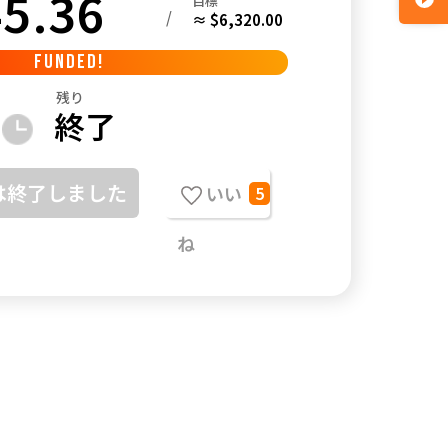
5.36
目標
/
≈ $6,320.00
FUNDED!
残り
終了
は終了しました
いい
5
ね