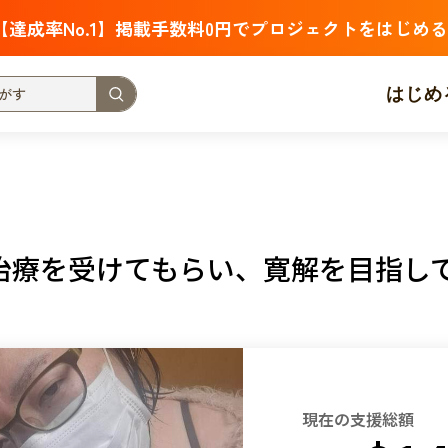
【達成率No.1】掲載手数料0円でプロジェクトをはじめる
はじめ
支援金額が多い
支援人数が多い
終了日が近い
・福祉
子ども・教育
動物
地域活性
フード・農業
治療を受けてもらい、寛解を目指し
北海道
青森
岩手
宮城
秋田
山形
福島
茨城
栃木
群馬
埼玉
千葉
東京
神奈川
新潟
富山
石川
福井
山梨
長野
岐阜
静岡
愛
現在の支援総額
三重
滋賀
京都
大阪
兵庫
奈良
和歌山