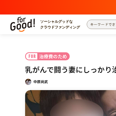
ソーシャルグッドな
クラウドファンディング
プロジェクトからさがす
注目
新着
治療費のため
FOR
カテゴリーからさがす
国際協力
医療
乳がんで闘う妻にしっかり
災害
社会貢献
北海道・東北
地域からさがす
中原尚武
関東
中部
近畿