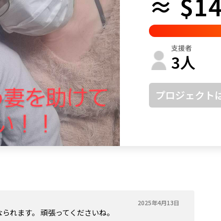
≈ $14
鳥取
島根
岡山
広島
山口
徳島
香川
愛媛
高知
支援者
福岡
佐賀
長崎
熊本
大分
宮崎
鹿児島
沖縄
3
人
プロジェクト
2025年4月13日
なられます。 頑張ってくださいね。