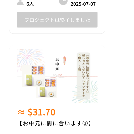
2025-07-07
6人
名称：超しっとり！ぜいたくレモンケーキ
6個入り
プロジェクトは終了しました
原材料名：バター（国内製造）、キビ糖、
卵、小麦粉（国産）、サワークリーム（ク
リーム（国内製造）、牛乳、乳たんぱ
く）、ドライフルーツ（レモン、キビ
糖）、有機米水飴（有機米（国産）、有機
大麦麦芽）、レモン外皮、塩/ベーキング
パウダー、（一部に乳成分、鶏卵、小麦を
含む）
内容量：6個
賞味期限：製造日より1か月
保存方法：直射日光及び高温多湿を避け常
温で保存
≈ $31.70
【お中元に間に合います②】