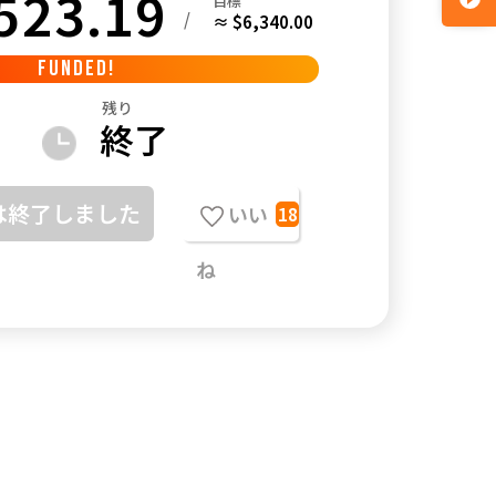
523.19
目標
/
≈ $6,340.00
FUNDED!
残り
終了
は終了しました
いい
18
ね