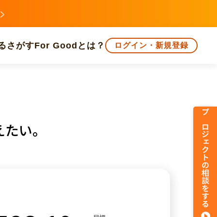
る
さがす
For Goodとは？
ログイン・新規登録
文化
環境・エシカル
人権・マイノリティ
プロジェクトの相談をする
えたい。
知