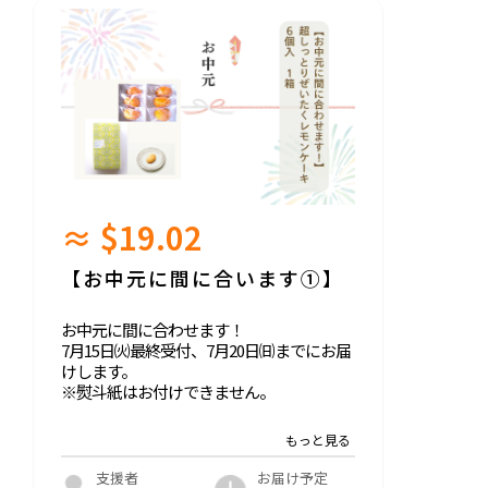
≈ $19.02
【お中元に間に合います①】
お中元に間に合わせます！
7月15日㈫最終受付、7月20日㈰までにお届
けします。
※熨斗紙はお付けできません。
内容：
・超しっとりぜいたくレモンケーキ（6個
入り） 1箱
お届け予定
支援者