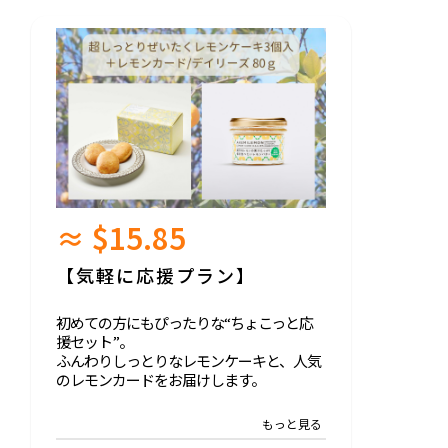
名称：超しっとり ぜいたく レモンケーキ
原材料名：バター（国内製造）、キビ糖、
卵、小麦粉（国産）、サワークリーム（ク
リーム（国内製造）、牛乳、乳たんぱ
く）、ドライフルーツ（レモン、キビ
糖）、有機米水飴（有機米（国産）、有機
大麦麦芽）、レモン外皮、塩/ベーキング
パウダー、（一部に乳成分、鶏卵、小麦を
含む）
内容量：1個当たり約40g
保存方法： 直射日光及び高温多湿を避け常
温で保存
≈ $15.85
賞味期限： 製造日より1か月
名称：レモンジャム
【気軽に応援プラン】
原材料名：キビ糖(国内製造）、レモン
（広島県産）
初めての方にもぴったりな“ちょこっと応
内容量：80g
援セット”。
賞味期限：製造日より1年
ふんわりしっとりなレモンケーキと、人気
保存方法：直射日光並びに高温多湿を避
のレモンカードをお届けします。
け、冷暗所で保存
内容：
・超しっとりぜいたくレモンケーキ（3個