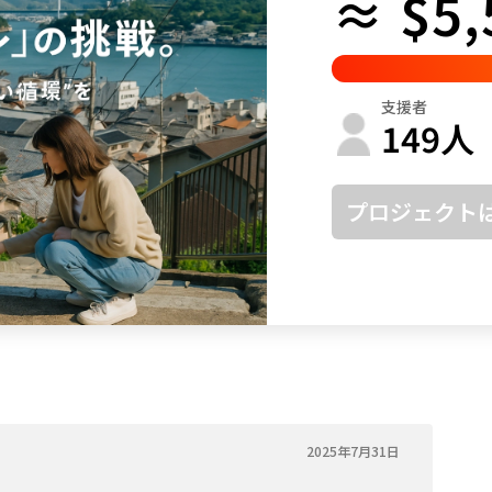
≈ $5,
鳥取
島根
岡山
広島
山口
徳島
香川
愛媛
高知
支援者
福岡
佐賀
長崎
熊本
大分
宮崎
鹿児島
沖縄
149
人
プロジェクト
2025年7月31日