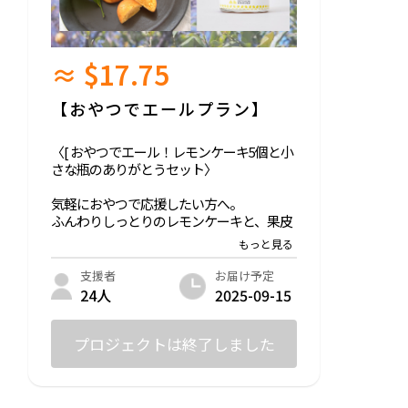
≈ $17.75
【おやつでエールプラン】
〈[ おやつでエール！レモンケーキ5個と小
さな瓶のありがとうセット〉
気軽におやつで応援したい方へ。
ふんわりしっとりのレモンケーキと、果皮
までまるごと楽しめるレモンジャムをセッ
トにしました。
贈り物にも、ご自宅用にもおすすめです🍋
お届け予定
支援者
2025-09-15
24人
内容：
超しっとり ぜいたくレモンケーキ（5個）
プロジェクトは終了しました
レモンジャム（80g）
お礼のメッセージカード付き