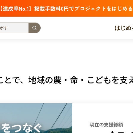
【達成率No.1】掲載手数料0円でプロジェクトをはじめる
はじめ
支援金額が多い
支援人数が多い
終了日が近い
・福祉
子ども・教育
動物
地域活性
フード・農業
ることで、地域の農・命・こどもを支
北海道
青森
岩手
宮城
秋田
山形
福島
茨城
栃木
群馬
埼玉
千葉
東京
神奈川
新潟
富山
石川
福井
山梨
長野
岐阜
静岡
愛
現在の支援総額
三重
滋賀
京都
大阪
兵庫
奈良
和歌山