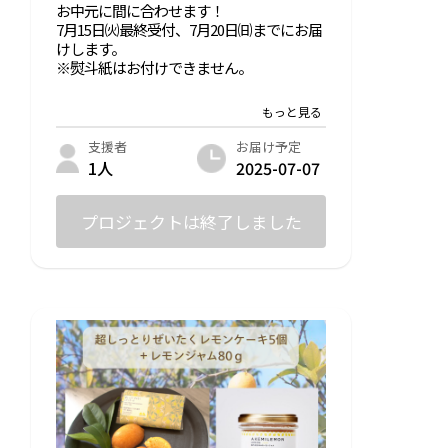
お中元に間に合わせます！
7月15日㈫最終受付、7月20日㈰までにお届
けします。
※熨斗紙はお付けできません。
内容：
・超しっとりぜいたくレモンケーキ（6個
入り） 2箱
お届け予定
支援者
2025-07-07
1人
名称：超しっとり！ぜいたくレモンケーキ
6個入り
プロジェクトは終了しました
原材料名：バター（国内製造）、キビ糖、
卵、小麦粉（国産）、サワークリーム（ク
リーム（国内製造）、牛乳、乳たんぱ
く）、ドライフルーツ（レモン、キビ
糖）、有機米水飴（有機米（国産）、有機
大麦麦芽）、レモン外皮、塩/ベーキング
パウダー、（一部に乳成分、鶏卵、小麦を
含む）
内容量：6個×2箱
賞味期限：製造日より1か月
保存方法：直射日光及び高温多湿を避け常
温で保存