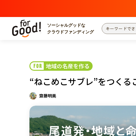
ソーシャルグッドな
クラウドファンディング
プロジェクトからさがす
注目
新着
地域の名産を作る
FOR
カテゴリーからさがす
国際協力
医療
“ねこめこサブレ”をつく
災害
社会貢献
北海道・東北
地域からさがす
齋藤明美
関東
中部
近畿