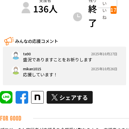
支援者
残り
い
136
人
終
17
い
ね
了
みんなの応援コメント
ta90
2025年10月27日
盛況でありますことをお祈りします
mikan1015
2025年10月26日
応援しています！
FOR GOOD