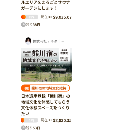
ルエリアをまるごとサウナ
ガーデンにします！
現在
≈ $9,036.07
28
%
残り
38
日
株式会社デキタ｜時岡壮太（山座熊川・八百...
熊川宿の地域文化維持
FOR
日本遺産登録「熊川宿」の
地域文化を体感してもらう
文化体験スペースをつくり
たい
現在
≈ $8,830.35
17
%
残り
53
日