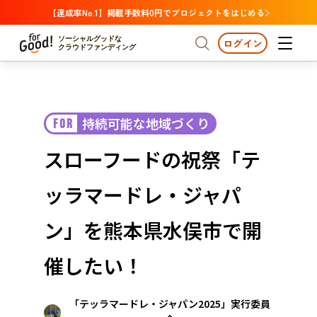
【達成率No.1】掲載手数料0円でプロジェクトをはじめる
ソーシャルグッドな
ログイン
クラウドファンディング
プロジェクトからさがす
持続可能な地域づくり
FOR
注目
新着
支援金額が多い
プロジェクトからさがす
注目
新着
支援金額
支援人数が多い
終了日が近い
スローフードの祝祭「テ
カテゴリーからさがす
国際協力
医療・福祉
カテゴリーからさがす
人権・マイノリティ
ッラマードレ・ジャパ
国際協力
医療・福祉
子ども・教育
動物
地域活性
フード・農業
文化
北海道・東北
地域からさがす
北海
ン」を熊本県水俣市で開
環境・エシカル
人権・マイノリティ
関東
茨城
災害
催したい！
社会貢献
中部
地域からさがす
新潟
北海道・東北
「テッラマードレ・ジャパン2025」実行委員
近畿
三重
北海道
青森
岩手
宮城
秋田
山形
福島