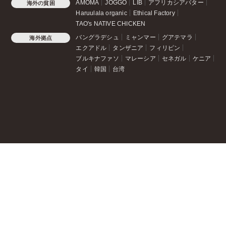
AMOMA
JOGGO
LIB
アフリカシアバター
海外の貧困
Haruulala organic
Ethical Factory
TAO's NATIVE CHICKEN
バングラデシュ
ミャンマー
グアテマラ
海外拠点
エクアドル
タンザニア
フィリピン
ブルキナファソ
マレーシア
セネガル
ケニア
タイ
韓国
台湾