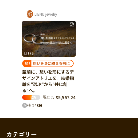
LIENU jewelry
想いを身に纏える形に
FOR
蔵前に、想いを形にするデ
ザインアトリエを。結婚指
輪を"選ぶ"から"共に創
る"へ。
現在
≈ $5,567.24
58
%
残り
48
日
カテゴリー