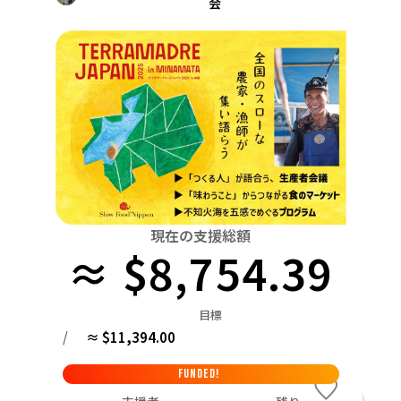
会
関東
中国
鳥取
茨城
栃木
群馬
埼玉
千葉
東京
神奈川
四国
徳島
中部
新潟
富山
石川
福井
山梨
長野
岐阜
九州・沖縄
福岡
近畿
三重
滋賀
京都
大阪
兵庫
奈良
和歌山
中国
鳥取
島根
岡山
広島
山口
四国
現在の支援総額
徳島
香川
愛媛
高知
≈ $8,754.39
九州・沖縄
福岡
佐賀
長崎
熊本
大分
宮崎
鹿児島
目標
/
≈ $11,394.00
FUNDED!