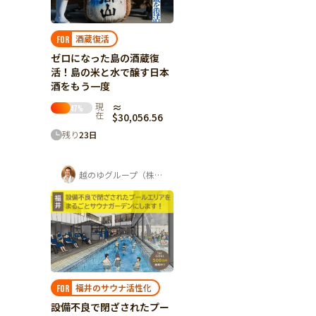
酒蔵復活
FOR
ゼロになった島の酒蔵復
活！島の米と水で醸す日本
酒をもう一度
現
≈
47
%
在
$30,056.56
残り
23
日
越のゆグループ（株式会社ユー企画）
福井のサウナ活性化
FOR
設備不良で閉ざされたプー