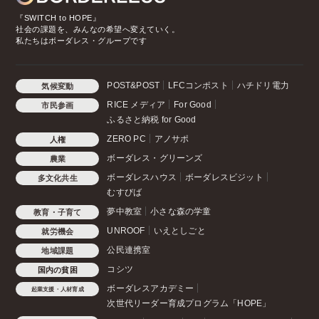
『SWITCH to HOPE』
社会の課題を、みんなの希望へ変えていく。
私たちはボーダレス・グループです
POST&POST
LFCコンポスト
ハチドリ電力
気候変動
RICE メディア
For Good
市民参画
ふるさと納税 for Good
ZERO PC
アノサポ
人権
ボーダレス・グリーンズ
農業
ボーダレスハウス
ボーダレスビジット
多文化共生
むすびば
夢中教室
小さな森の学童
教育・子育て
UNROOF
いえとしごと
就労機会
公民連携室
地域課題
コシツ
国内の貧困
ボーダレスアカデミー
起業支援・人材育成
次世代リーダー育成プログラム「HOPE」