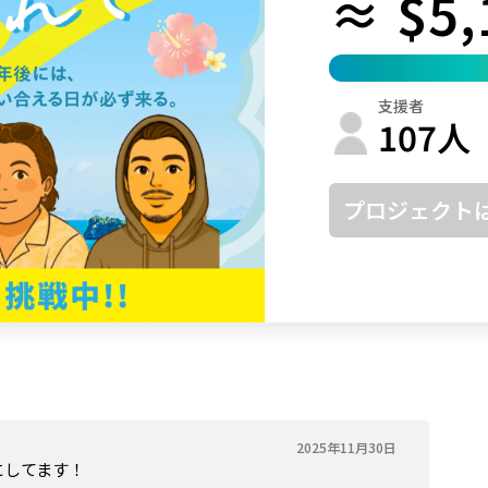
≈ $5,
鳥取
島根
岡山
広島
山口
徳島
香川
愛媛
高知
支援者
福岡
佐賀
長崎
熊本
大分
宮崎
鹿児島
沖縄
107
人
プロジェクト
2025年11月30日
にしてます！