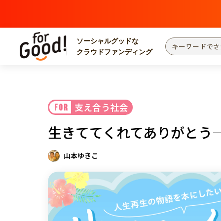
ソーシャルグッドな
クラウドファンディング
プロジェクトからさがす
注目
新着
支え合う社会
FOR
カテゴリーからさがす
国際協力
医療
生きててくれてありがとう
災害
社会貢献
北海道・東北
地域からさがす
山本ゆきこ
関東
中部
近畿