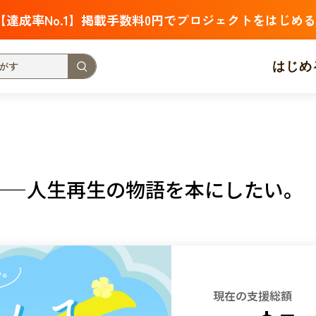
【達成率No.1】掲載手数料0円でプロジェクトをはじめる
はじめ
支援金額が多い
支援人数が多い
終了日が近い
・福祉
子ども・教育
動物
地域活性
フード・農業
――人生再生の物語を本にしたい。
北海道
青森
岩手
宮城
秋田
山形
福島
茨城
栃木
群馬
埼玉
千葉
東京
神奈川
新潟
富山
石川
福井
山梨
長野
岐阜
静岡
愛
現在の支援総額
三重
滋賀
京都
大阪
兵庫
奈良
和歌山