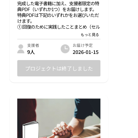
完成した電子書籍に加え、支援者限定の特
典PDF（いずれか1つ）をお届けします。
特典PDFは下記のいずれかをお選びいただ
けます。
① 回復のために実践したことまとめ（セル
フケア編）
うつの回復過程で実際に役立った工夫や
習慣を整理した資料。
お届け予定
支援者
② 心を支える言葉集（名言＆梅子の言葉）
2026-01-15
9人
辛いときに心を軽くする言葉を集めたオ
リジナル小冊子。
プロジェクトは終了しました
提供方法
・電子書籍：出版完了後、ダウンロードリ
ンクをメールにて送付（2025年1月中旬予
定）
・特典PDF：同メールにてご希望の1種を
添付、または別リンクにて送付
・感謝のメール：プロジェクト終了後に送
信