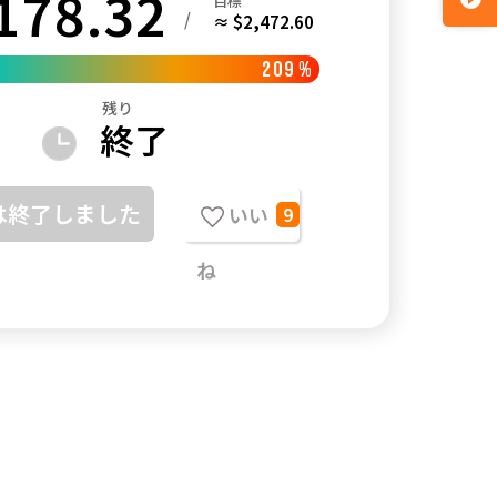
178.32
目標
/
≈ $2,472.60
209
%
残り
終了
は終了しました
いい
9
ね