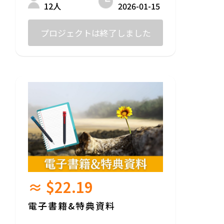
プランです。
2026-01-15
12人
この一歩が、出版という大きな一歩を支え
てくれます。
プロジェクトは終了しました
提供方法
電子書籍：出版完了後、ダウンロードリン
クをメールにて送付
感謝のメール：プロジェクト終了後に送信
≈ $22.19
電子書籍&特典資料