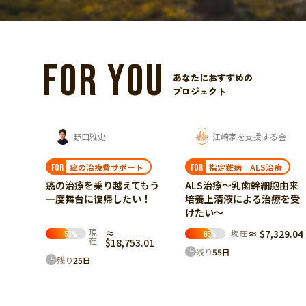
FOR YOU
あなたにおすすめの
プロジェクト
野口雅史
江崎家を支援する会
癌の治療費サポート
指定難病 ALS治療
FOR
FOR
癌の治療を乗り越えてもう
ALS治療～乳歯幹細胞由来
一度舞台に復帰したい！
培養上清液による治療を受
けたい～
現
≈
現在
≈ $7,329.04
59
%
65
%
在
$18,753.01
う！
残り
55
日
残り
25
日
をなく
がんの