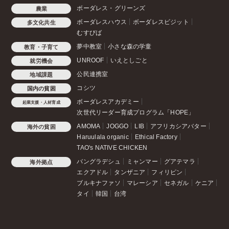
ボーダレス・グリーンズ
農業
ボーダレスハウス
ボーダレスビジット
多文化共生
むすびば
夢中教室
小さな森の学童
教育・子育て
UNROOF
いえとしごと
就労機会
公民連携室
地域課題
コシツ
国内の貧困
ボーダレスアカデミー
起業支援・人材育成
次世代リーダー育成プログラム「HOPE」
AMOMA
JOGGO
LIB
アフリカシアバター
海外の貧困
Haruulala organic
Ethical Factory
TAO's NATIVE CHICKEN
バングラデシュ
ミャンマー
グアテマラ
海外拠点
エクアドル
タンザニア
フィリピン
ブルキナファソ
マレーシア
セネガル
ケニア
タイ
韓国
台湾