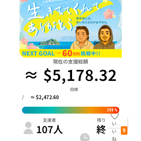
関東
中国
鳥取
茨城
栃木
群馬
埼玉
千葉
東京
神奈川
四国
徳島
中部
新潟
富山
石川
福井
山梨
長野
岐阜
九州・沖縄
福岡
近畿
三重
滋賀
京都
大阪
兵庫
奈良
和歌山
中国
現在の支援総額
鳥取
島根
岡山
広島
山口
≈ $5,178.32
四国
徳島
香川
愛媛
高知
目標
九州・沖縄
/
≈ $2,472.60
福岡
佐賀
長崎
熊本
大分
宮崎
鹿児島
209
%
支援者
残り
い
107
人
終
9
い
ね