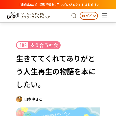
【達成率No.1】掲載手数料0円でプロジェクトをはじめる
ソーシャルグッドな
ログイン
クラウドファンディング
プロジェクトからさがす
支え合う社会
FOR
注目
新着
支援金額が多い
プロジェクトからさがす
注目
新着
支援金額
支援人数が多い
終了日が近い
生きててくれてありがと
カテゴリーからさがす
国際協力
医療・福祉
カテゴリーからさがす
人権・マイノリティ
う――人生再生の物語を本に
国際協力
医療・福祉
子ども・教育
動物
地域活性
フード・農業
文化
北海道・東北
地域からさがす
北海
したい。
環境・エシカル
人権・マイノリティ
関東
茨城
災害
社会貢献
山本ゆきこ
中部
地域からさがす
新潟
北海道・東北
近畿
三重
北海道
青森
岩手
宮城
秋田
山形
福島