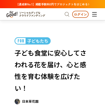
【達成率No.1】掲載手数料0円でプロジェクトをはじめる
ソーシャルグッドな
ログイン
クラウドファンディング
プロジェクトからさがす
子どもたち
FOR
注目
新着
支援金額が多い
プロジェクトからさがす
注目
新着
支援金額
支援人数が多い
終了日が近い
子ども食堂に安心してさ
カテゴリーからさがす
国際協力
医療・福祉
カテゴリーからさがす
人権・マイノリティ
われる花を届け、心と感
国際協力
医療・福祉
子ども・教育
動物
地域活性
フード・農業
文化
北海道・東北
地域からさがす
北海
性を育む体験を広げた
環境・エシカル
人権・マイノリティ
関東
茨城
災害
い！
社会貢献
中部
地域からさがす
新潟
北海道・東北
近畿
日本草花園
三重
北海道
青森
岩手
宮城
秋田
山形
福島