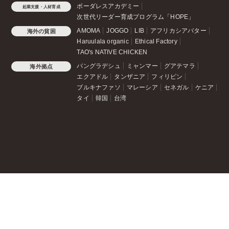
ボーダレスアカデミー
起業支援・人材育成
次世代リーダー育成プログラム「HOPE」
AMOMA
JOGGO
LIB
アフリカシアバター
海外の貧困
Haruulala organic
Ethical Factory
TAO's NATIVE CHICKEN
バングラデシュ
ミャンマー
グアテマラ
海外拠点
エクアドル
タンザニア
フィリピン
ブルキナファソ
マレーシア
セネガル
ケニア
タイ
韓国
台湾