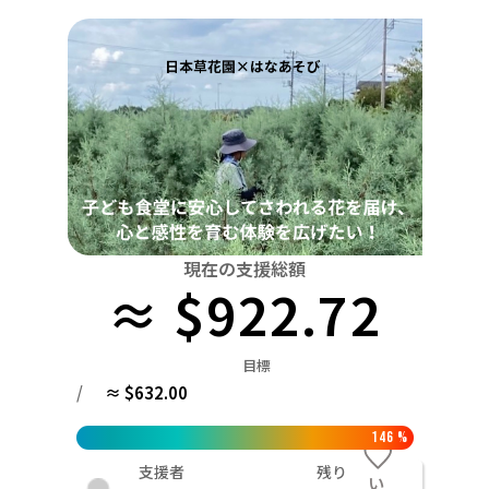
関東
中国
鳥取
茨城
栃木
群馬
埼玉
千葉
東京
神奈川
四国
徳島
中部
新潟
富山
石川
福井
山梨
長野
岐阜
九州・沖縄
福岡
近畿
三重
滋賀
京都
大阪
兵庫
奈良
和歌山
中国
鳥取
島根
岡山
広島
山口
四国
現在の支援総額
≈ $922.72
徳島
香川
愛媛
高知
九州・沖縄
福岡
佐賀
長崎
熊本
大分
宮崎
鹿児島
目標
/
≈ $632.00
146
%
支援者
残り
い