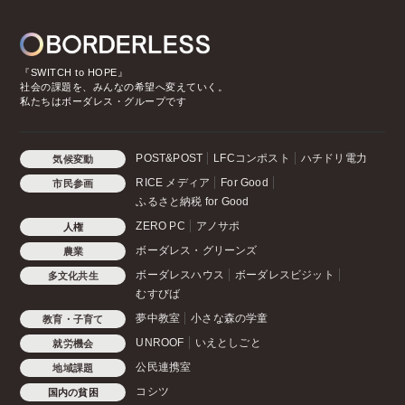
『SWITCH to HOPE』
社会の課題を、みんなの希望へ変えていく。
私たちはボーダレス・グループです
POST&POST
LFCコンポスト
ハチドリ電力
気候変動
RICE メディア
For Good
市民参画
ふるさと納税 for Good
ZERO PC
アノサポ
人権
ボーダレス・グリーンズ
農業
ボーダレスハウス
ボーダレスビジット
多文化共生
むすびば
夢中教室
小さな森の学童
教育・子育て
UNROOF
いえとしごと
就労機会
公民連携室
地域課題
コシツ
国内の貧困