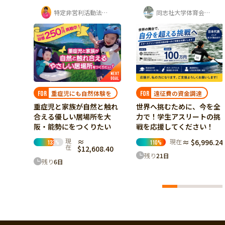
ールドごきげんプロジェクト
特定非営利活動法人ちゃいるどりいむ
同志社大学体育会カヌー部 寺岡夏鈴
叶
ロジェ
✨輝く
ンサー
53.54
遠征費の資金調達
重症児にも自然体験を
FOR
FOR
世界へ挑むために、今を全
重症児と家族が自然と触れ
力で！学生アスリートの挑
合える優しい居場所を大
戦を応援してください！
阪・能勢にをつくりたい
現
≈
現在
≈ $6,996.24
110
%
133
%
在
$12,608.40
残り
21
日
残り
6
日