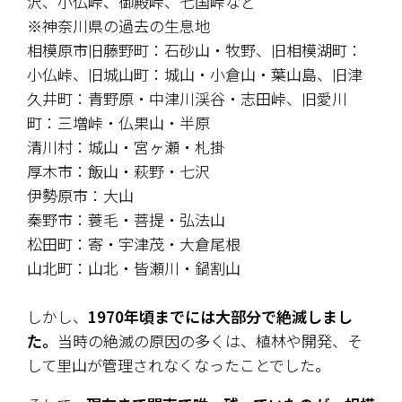
沢、小仏峠、御殿峠、七国峠など
※神奈川県の過去の生息地
相模原市旧藤野町：石砂山・牧野、旧相模湖町：
小仏峠、旧城山町：城山・小倉山・葉山島、旧津
久井町：青野原・中津川渓谷・志田峠、旧愛川
町：三増峠・仏果山・半原
清川村：城山・宮ヶ瀬・札掛
厚木市：飯山・萩野・七沢
伊勢原市：大山
秦野市：蓑毛・菩提・弘法山
松田町：寄・宇津茂・大倉尾根
山北町：山北・皆瀬川・鍋割山
しかし、
1970年頃までには大部分で絶滅しまし
た。
当時の絶滅の原因の多くは、植林や開発、そ
して里山が管理されなくなったことでした。