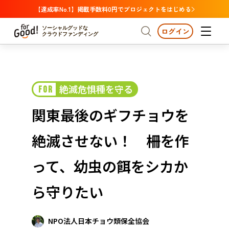
【達成率No.1】掲載手数料0円でプロジェクトをはじめる
ソーシャルグッドな
ログイン
クラウドファンディング
プロジェクトからさがす
絶滅危惧種を守る
FOR
注目
新着
支援金額が多い
プロジェクトからさがす
注目
新着
支援金額
支援人数が多い
終了日が近い
関東最後のギフチョウを
カテゴリーからさがす
国際協力
医療・福祉
カテゴリーからさがす
人権・マイノリティ
絶滅させない！ 柵を作
国際協力
医療・福祉
子ども・教育
動物
地域活性
フード・農業
文化
北海道・東北
地域からさがす
北海
って、幼虫の餌をシカか
環境・エシカル
人権・マイノリティ
関東
茨城
災害
ら守りたい
社会貢献
中部
地域からさがす
新潟
北海道・東北
近畿
NPO法人日本チョウ類保全協会
三重
北海道
青森
岩手
宮城
秋田
山形
福島