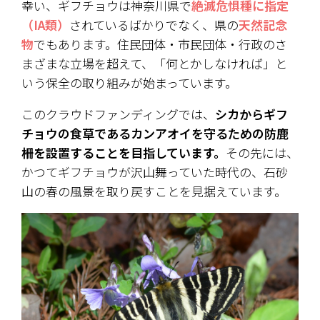
幸い、ギフチョウは神奈川県で
絶滅危惧種に指定
（IA類）
されているばかりでなく、県の
天然記念
物
でもあります。住民団体・市民団体・行政のさ
まざまな立場を超えて、「何とかしなければ」と
いう保全の取り組みが始まっています。
このクラウドファンディングでは、
シカからギフ
チョウの食草であるカンアオイを守るための防鹿
柵を設置することを目指しています。
その先には、
かつてギフチョウが沢山舞っていた時代の、石砂
山の春の風景を取り戻すことを見据えています。