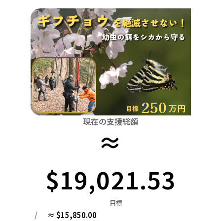
関東
中国
鳥取
茨城
栃木
群馬
埼玉
千葉
東京
神奈川
四国
徳島
中部
新潟
富山
石川
福井
山梨
長野
岐阜
九州・沖縄
福岡
近畿
三重
滋賀
京都
大阪
兵庫
奈良
和歌山
中国
鳥取
島根
岡山
広島
山口
四国
現在の支援総額
≈
徳島
香川
愛媛
高知
九州・沖縄
福岡
佐賀
長崎
熊本
大分
宮崎
鹿児島
$19,021.53
目標
/
≈ $15,850.00