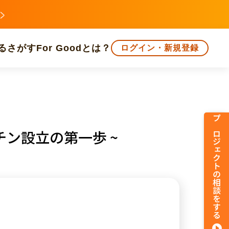
る
さがす
For Goodとは？
ログイン・新規登録
文化
環境・エシカル
人権・マイノリティ
プロジェクトの相談をする
ン設立の第一歩 ~
知