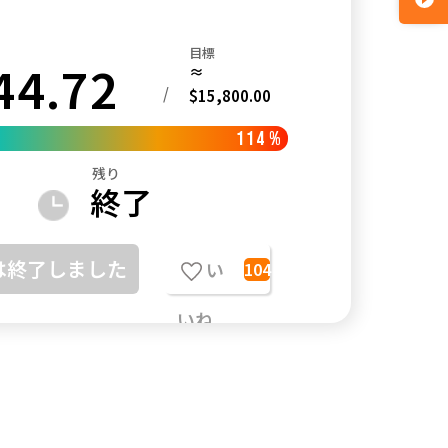
目標
44.72
≈
/
$15,800.00
114
%
残り
終了
は終了しました
い
104
いね