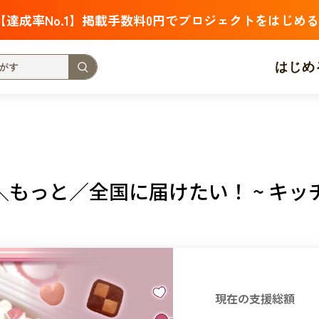
【達成率No.1】掲載手数料0円でプロジェクトをはじめる
はじめ
支援金額が多い
支援人数が多い
終了日が近い
・福祉
子ども・教育
動物
地域活性
フード・農業
もっと／全国に届けたい！ ~ キッチ
北海道
青森
岩手
宮城
秋田
山形
福島
茨城
栃木
群馬
埼玉
千葉
東京
神奈川
新潟
富山
石川
福井
山梨
長野
岐阜
静岡
愛
現在の支援総額
三重
滋賀
京都
大阪
兵庫
奈良
和歌山