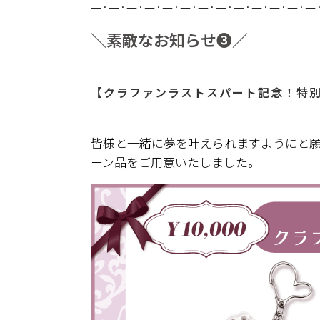
—·—·—·—·—·—·—·—·—·—·—·—·—
＼素敵なお知らせ❸／
【クラファンラストスパート記念！特別プ
皆様と一緒に夢を叶えられますようにと
ーン品をご用意いたしました。