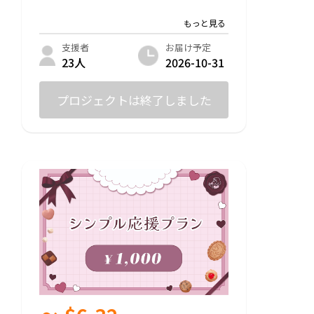
①オリジナルスマホ壁紙 / 支援者限定CF活
動報告の閲覧
お届け予定
支援者
②オンラインショップ内での使用が可能な
2026-10-31
23人
クーポンコード(500円)の発行
③焼き菓子 2点
プロジェクトは終了しました
④【CF限定】乙女クッキーチャーム付き
魔法少女アクリルキーホルダー
⑤【CF限定】魔法少女のティーカトラリー
メランコメルトオリジナル カトラリーセッ
ト
→フォーク、スプーン各1本ずつのセット