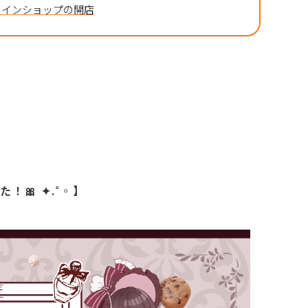
ラインショップの開店
！🎀 ✦.˚◦】