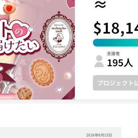
≈
鳥取
島根
岡山
広島
山口
$18,1
徳島
香川
愛媛
高知
福岡
佐賀
長崎
熊本
大分
宮崎
鹿児島
沖縄
支援者
195
人
プロジェクト
2026年6月15日