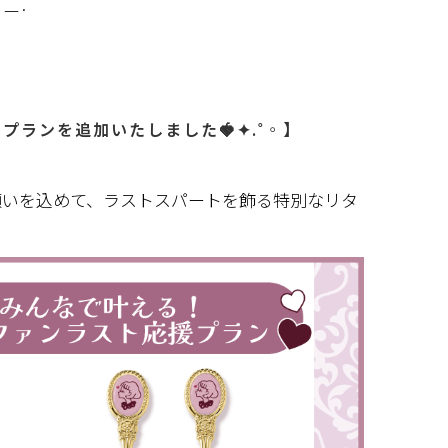
·—·
ランを追加いたしました🍓‎✦.˚◦】
願いを込めて、ラストスパートを飾る特別なリタ