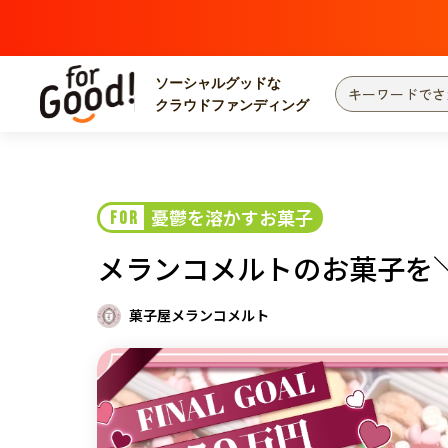
ソーシャルグッドな
クラウドファンディング
プロジェクトからさがす
注目
新着
憂鬱を溶かすお菓子
FOR
カテゴリーからさがす
国際協力
医療
メランコメルトのお菓子を＼
災害
社会貢献
北海道・東北
地域からさがす
菓子屋メランコメルト
関東
中部
近畿