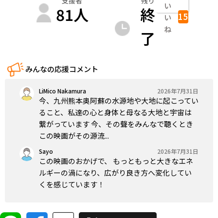
支援者
残り
い
81
人
終
15
い
ね
了
みんなの応援コメント
LiMico Nakamura
2026年7月31日
今、九州熊本奥阿蘇の水源地や大地に起こってい
ること、私達の心と身体と母なる大地と宇宙は
繋がっています 今、その聲をみんなで聴くとき
この映画がその源流...
Sayo
2026年7月31日
この映画のおかげで、 もっともっと大きなエネ
ルギーの渦になり、広がり良き方へ変化してい
くを感じています！