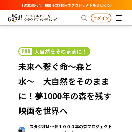
【達成率No.1】掲載手数料0円でプロジェクトをはじめる
ソーシャルグッドな
ログイン
クラウドファンディング
プロジェクトからさがす
大自然をそのままに！
FOR
注目
新着
支援金額が多い
プロジェクトからさがす
注目
新着
支援金額
支援人数が多い
終了日が近い
未来へ繋ぐ命〜森と
カテゴリーからさがす
国際協力
医療・福祉
カテゴリーからさがす
人権・マイノリティ
水〜 大自然をそのまま
国際協力
医療・福祉
子ども・教育
動物
地域活性
フード・農業
文化
北海道・東北
地域からさがす
北海
に！夢1000年の森を残す
環境・エシカル
人権・マイノリティ
関東
茨城
災害
映画を世界へ
社会貢献
中部
地域からさがす
新潟
北海道・東北
スタジオM 〜夢１０００年の森プロジェクト
近畿
三重
北海道
青森
岩手
宮城
秋田
山形
福島