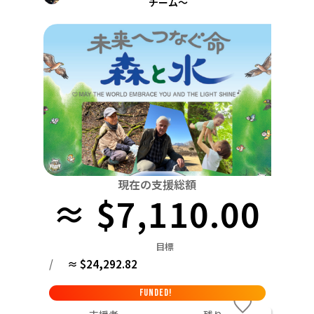
チーム〜
関東
中国
鳥取
茨城
栃木
群馬
埼玉
千葉
東京
神奈川
四国
徳島
中部
新潟
富山
石川
福井
山梨
長野
岐阜
九州・沖縄
福岡
近畿
三重
滋賀
京都
大阪
兵庫
奈良
和歌山
中国
鳥取
島根
岡山
広島
山口
四国
現在の支援総額
徳島
香川
愛媛
高知
≈ $7,110.00
九州・沖縄
福岡
佐賀
長崎
熊本
大分
宮崎
鹿児島
目標
/
≈ $24,292.82
FUNDED!