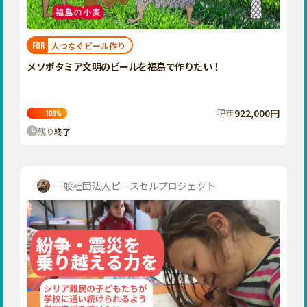
近畿
三重
滋賀
人つなぐビール作り
FOR
京都
メソポタミア文明のビールを福島で作りたい！
大阪
兵庫
現在
922,000円
108
%
奈良
残り
終了
和歌山
中国
鳥取
一般社団法人ピースセルプロジェクト
島根
岡山
広島
山口
四国
徳島