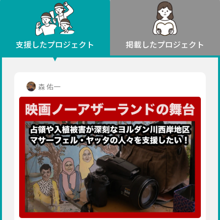
環境・エシカル
山形
福島
人権・マイノリティ
関東
災害
社会貢献
茨城
栃木
群馬
埼玉
千葉
支援したプロジェクト
掲載したプロジェクト
北海道・東北
東京
神奈川
地域からさがす
北海道
中部
青森
新潟
富山
石川
福井
山梨
森 佑一
岩手
長野
岐阜
静岡
愛知
宮城
近畿
秋田
三重
滋賀
京都
大阪
兵庫
山形
奈良
和歌山
中国
福島
鳥取
島根
岡山
広島
山口
関東
茨城
四国
栃木
徳島
香川
愛媛
高知
九州・沖縄
群馬