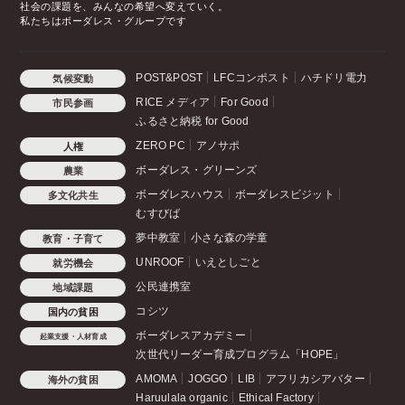
社会の課題を、みんなの希望へ変えていく。
私たちはボーダレス・グループです
POST&POST
LFCコンポスト
ハチドリ電力
気候変動
RICE メディア
For Good
市民参画
ふるさと納税 for Good
ZERO PC
アノサポ
人権
ボーダレス・グリーンズ
農業
ボーダレスハウス
ボーダレスビジット
多文化共生
むすびば
夢中教室
小さな森の学童
教育・子育て
UNROOF
いえとしごと
就労機会
公民連携室
地域課題
コシツ
国内の貧困
ボーダレスアカデミー
起業支援・人材育成
次世代リーダー育成プログラム「HOPE」
AMOMA
JOGGO
LIB
アフリカシアバター
海外の貧困
Haruulala organic
Ethical Factory