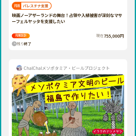
福岡
佐賀
長崎
熊本
大分
埼玉
パレスチナ支援
FOR
宮崎
鹿児島
沖縄
千葉
映画ノーアザーランドの舞台！占領や入植被害が深刻なマサ
ーフェルヤッタを支援したい
東京
神奈川
現在
755,000円
FUNDED!
中部
残り
終了
新潟
富山
石川
ChalChalメソポタミア・ビールプロジェクト
福井
山梨
長野
岐阜
静岡
愛知