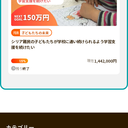
香川
愛媛
高知
九州・沖縄
福岡
子どもたちの未来
FOR
佐賀
シリア難民の子どもたちが学校に通い続けられるよう学習支
援を続けたい
長崎
熊本
現在
1,442,000円
120
%
残り
終了
大分
宮崎
鹿児島
沖縄
カテゴリー