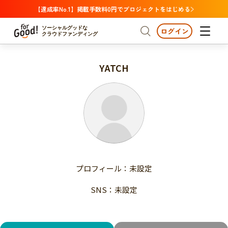
【達成率No.1】掲載手数料0円でプロジェクトをはじめる
ソーシャルグッドな
ログイン
クラウドファンディング
YATCH
プロジェクトからさがす
注目
新着
支援金額が多い
プロジェクトからさがす
注目
新着
支援人数が多い
終了日が近い
支援金額が多い
カテゴリーからさがす
支援人数が多い
国際協力
医療・福祉
子ども・教育
終了日が近い
動物
地域活性
フード・農業
文化
カテゴリーからさがす
国際協力
プロフィール：未設定
環境・エシカル
人権・マイノリティ
医療・福祉
災害
社会貢献
SNS：未設定
子ども・教育
動物
地域からさがす
地域活性
北海道・東北
フード・農業
文化
北海道
青森
岩手
宮城
秋田