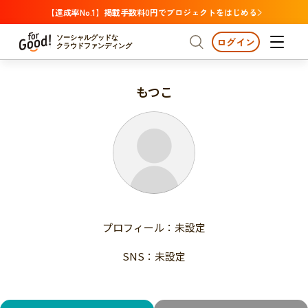
【達成率No.1】掲載手数料0円でプロジェクトをはじめる
ソーシャルグッドな
ログイン
クラウドファンディング
もつこ
プロジェクトからさがす
注目
新着
支援金額が多い
プロジェクトからさがす
注目
新着
支援人数が多い
終了日が近い
支援金額が多い
カテゴリーからさがす
支援人数が多い
国際協力
医療・福祉
子ども・教育
終了日が近い
動物
地域活性
フード・農業
文化
カテゴリーからさがす
国際協力
プロフィール：未設定
環境・エシカル
人権・マイノリティ
医療・福祉
災害
社会貢献
SNS：未設定
子ども・教育
動物
地域からさがす
地域活性
北海道・東北
フード・農業
文化
北海道
青森
岩手
宮城
秋田