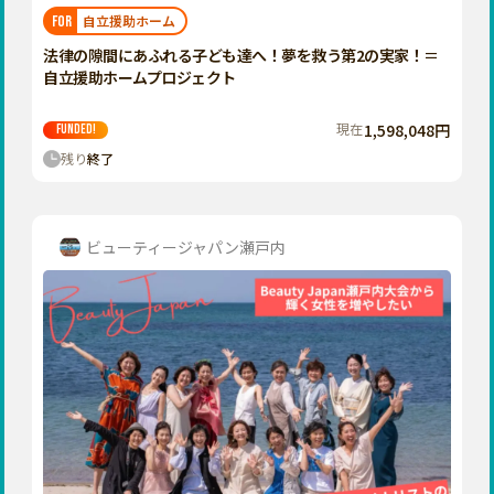
福岡
佐賀
長崎
熊本
大分
埼玉
自立援助ホーム
FOR
宮崎
鹿児島
沖縄
千葉
法律の隙間にあふれる子ども達へ！夢を救う第2の実家！＝
自立援助ホームプロジェクト
東京
神奈川
現在
1,598,048円
FUNDED!
中部
残り
終了
新潟
富山
石川
ビューティージャパン瀬戸内
福井
山梨
長野
岐阜
静岡
愛知