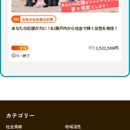
近畿
三重
滋賀
女性の社会進出応援
FOR
京都
あなたの応援が力に！BJ瀬戸内から社会で輝く女性を発信！
大阪
兵庫
現在
1,521,500円
101
%
奈良
残り
終了
和歌山
中国
鳥取
島根
岡山
広島
山口
カテゴリー
四国
徳島
社会貢献
地域活性