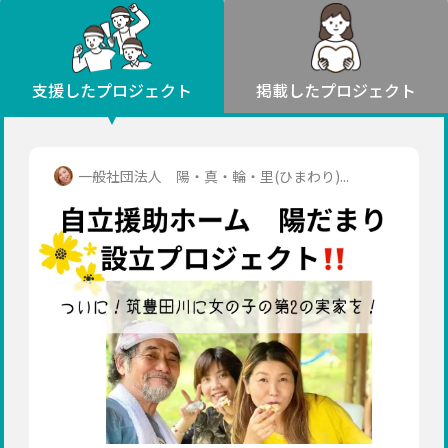
環境・エシカル
山形
福島
人権・マイノリティ
関東
災害
社会貢献
茨城
栃木
群馬
埼玉
千葉
支援したプロジェクト
掲載したプロジェクト
北海道・東北
東京
神奈川
地域からさがす
北海道
中部
青森
新潟
富山
石川
福井
山梨
一般社団法人 陽・真・輪・里(ひまわり)...
岩手
長野
岐阜
静岡
愛知
宮城
近畿
秋田
三重
滋賀
京都
大阪
兵庫
山形
奈良
和歌山
中国
福島
鳥取
島根
岡山
広島
山口
関東
茨城
四国
栃木
徳島
香川
愛媛
高知
九州・沖縄
群馬