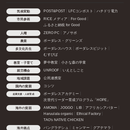
POST&POST
LFCコンポスト
ハチドリ電力
気候変動
RICE メディア
For Good
市民参画
ふるさと納税 for Good
ZERO PC
アノサポ
人権
ボーダレス・グリーンズ
農業
ボーダレスハウス
ボーダレスビジット
多文化共生
むすびば
夢中教室
小さな森の学童
教育・子育て
UNROOF
いえとしごと
就労機会
公民連携室
地域課題
コシツ
国内の貧困
ボーダレスアカデミー
起業支援・人材育成
次世代リーダー育成プログラム「HOPE」
AMOMA
JOGGO
LIB
アフリカシアバター
海外の貧困
Haruulala organic
Ethical Factory
TAO's NATIVE CHICKEN
バングラデシュ
ミャンマー
グアテマラ
海外拠点