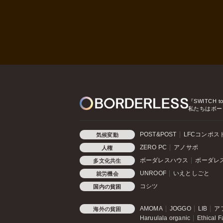
『SWITCH t
私たちはボー
POST&POST
LFCコンポス
気候変動
ZERO PC
アノサポ
人権
ボーダレスハウス
ボーダレ
多文化共生
UNROOF
いえとしごと
就労機会
コシツ
国内の貧困
AMOMA
JOGGO
LIB
ア
海外の貧困
Haruulala organic
Ethical F