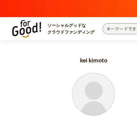
ソーシャルグッドな
クラウドファンディング
プロジェクトからさがす
注目
新着
kei kimoto
カテゴリーからさがす
国際協力
医療
災害
社会貢献
北海道・東北
地域からさがす
関東
中部
近畿