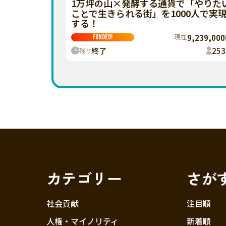
1万坪の山×発酵する通貨で「やりた
ことで生きられる街」を1000人で実
する！
現在
9,239,00
FUNDED!
終了
253
残り
カテゴリー
さが
社会貢献
注目順
人権・マイノリティ
新着順