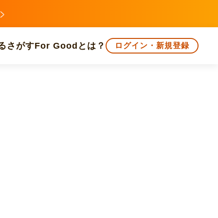
る
さがす
For Goodとは？
ログイン・新規登録
文化
環境・エシカル
人権・マイノリティ
知