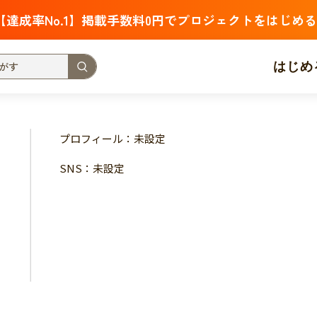
【達成率No.1】掲載手数料0円でプロジェクトをはじめる
はじめ
支援金額が多い
支援人数が多い
終了日が近い
プロフィール：未設定
・福祉
子ども・教育
動物
地域活性
フード・農業
SNS：未設定
北海道
青森
岩手
宮城
秋田
山形
福島
茨城
栃木
群馬
埼玉
千葉
東京
神奈川
新潟
富山
石川
福井
山梨
長野
岐阜
静岡
愛
三重
滋賀
京都
大阪
兵庫
奈良
和歌山