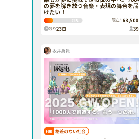
の夢を解き放つ音楽・表現の舞台を届
けたい！
現在
168,50
24
%
23
日
39
残り
坂井勇貴
格差のない社会
FOR