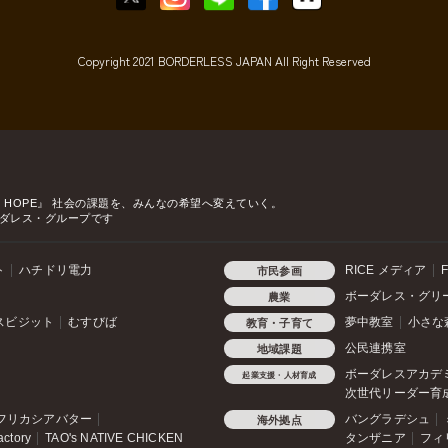
Copyright 2021 BORDERLESS JAPAN All Right Reserved
o HOPE』
社会の課題を、みんなの希望へ変えていく。
ダレス・グループです
ト
ハチドリ電力
RICE メディア
F
市民参画
ボーダレス・グリ
農業
スビジット
むすびば
夢中教室
小さな
教育・子育て
公民連携室
地域課題
ボーダレスアカデ
起業支援・人材育成
次世代リーダー育
フリカシアバター
バングラデシュ
海外拠点
actory
TAO's NATIVE CHICKEN
タンザニア
フィ