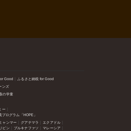
or Good
ふるさと納税 for Good
ーンズ
森の学童
ミー
成プログラム「HOPE」
ミャンマー
グアテマラ
エクアドル
リピン
ブルキナファソ
マレーシア