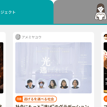
鳥取
島根
岡山
広島
山口
ロジェクト
徳島
香川
愛媛
高知
福岡
佐賀
長崎
熊本
大分
宮崎
鹿児島
沖縄
アメミヤユウ
逃げるを選べる社会
F
FOR
名
社会にもっと”逃げ”のグラデーション