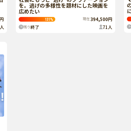
を。逃げの多様性を題材にした映画を
広めたい
0円
現在
394,500円
131
%
人
終了
71
人
残り