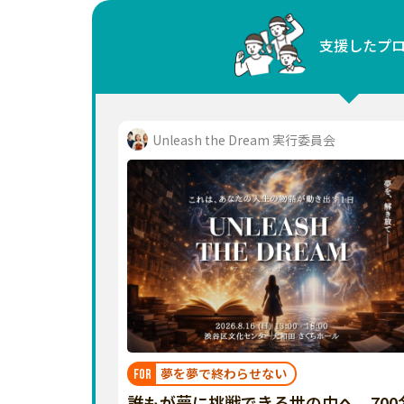
中国
支援したプ
四国
九州・沖縄
Unleash the Dream 実行委員会
夢を夢で終わらせない
FOR
誰もが夢に挑戦できる世の中へ。700