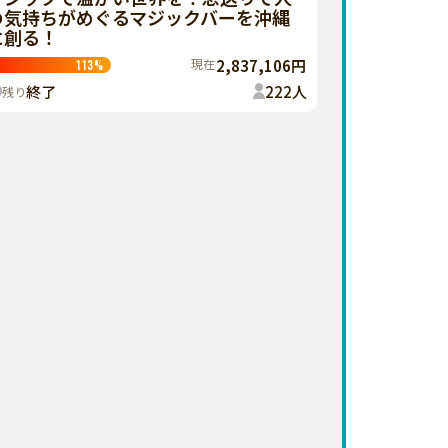
の気持ちがめぐるマジックバーを沖縄
に創る！
現在
2,837,106円
113
%
終了
222
人
残り