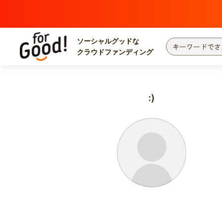
ソーシャルグッドな
クラウドファンディング
プロジェクトからさがす
注目
新着
:)
カテゴリーからさがす
国際協力
医療
災害
社会貢献
北海道・東北
地域からさがす
関東
中部
近畿