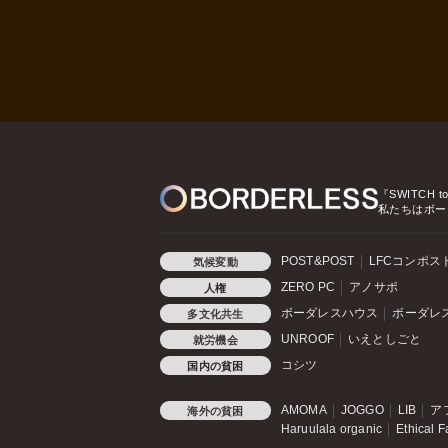
『SWITCH t
私たちはボー
POST&POST
LFCコンポス
気候変動
ZERO PC
アノサポ
人権
ボーダレスハウス
ボーダレ
多文化共生
UNROOF
いえとしごと
就労機会
コシツ
国内の貧困
AMOMA
JOGGO
LIB
ア
海外の貧困
Haruulala organic
Ethical F