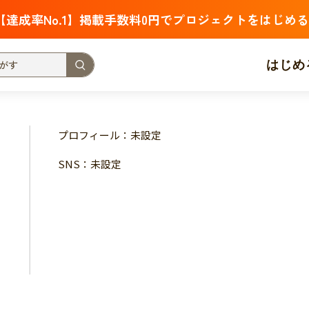
【達成率No.1】掲載手数料0円でプロジェクトをはじめる
はじめ
支援金額が多い
支援人数が多い
終了日が近い
プロフィール：未設定
・福祉
子ども・教育
動物
地域活性
フード・農業
SNS：未設定
北海道
青森
岩手
宮城
秋田
山形
福島
茨城
栃木
群馬
埼玉
千葉
東京
神奈川
新潟
富山
石川
福井
山梨
長野
岐阜
静岡
愛
三重
滋賀
京都
大阪
兵庫
奈良
和歌山