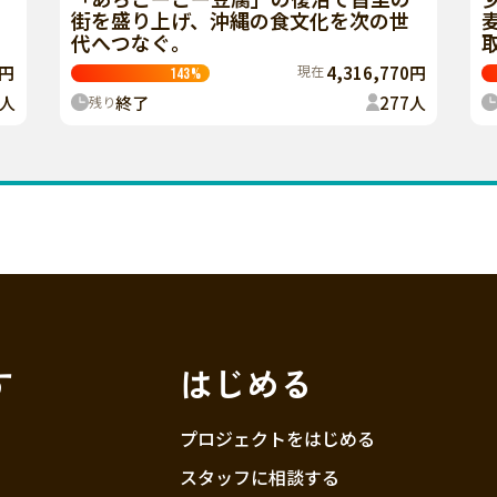
街を盛り上げ、沖縄の食文化を次の世
代へつなぐ。
0円
現在
4,316,770円
143
%
人
終了
277
人
残り
す
はじめる
プロジェクトをはじめる
スタッフに相談する