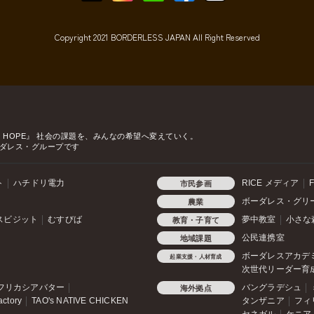
Copyright 2021 BORDERLESS JAPAN All Right Reserved
o HOPE』
社会の課題を、みんなの希望へ変えていく。
ダレス・グループです
ト
ハチドリ電力
RICE メディア
F
市民参画
ボーダレス・グリ
農業
スビジット
むすびば
夢中教室
小さな
教育・子育て
公民連携室
地域課題
ボーダレスアカデ
起業支援・人材育成
次世代リーダー育
フリカシアバター
バングラデシュ
海外拠点
actory
TAO's NATIVE CHICKEN
タンザニア
フィ