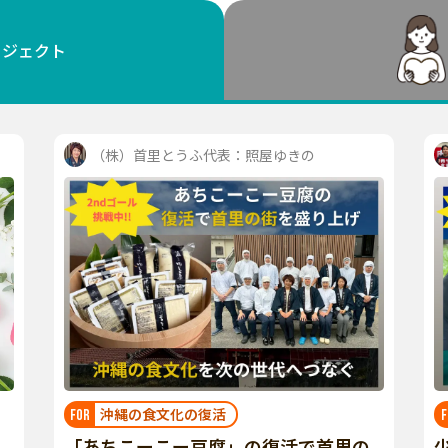
鳥取
島根
岡山
広島
山口
ロジェクト
徳島
香川
愛媛
高知
福岡
佐賀
長崎
熊本
大分
宮崎
鹿児島
沖縄
（株）首里とうふ代表：照屋ゆきの
沖縄の食文化の復活
FOR
F
「あちこーこー豆腐」の復活で首里の