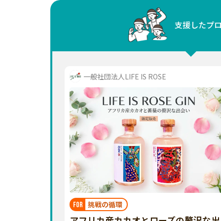
中国
支援したプ
四国
九州・沖縄
一般社団法人LIFE IS ROSE
挑戦の循環
FOR
アフリカ産カカオとローズの贅沢な出