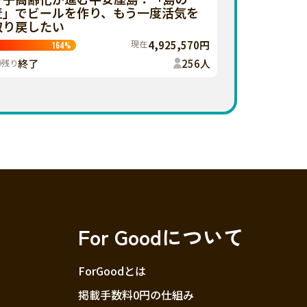
麦」でビールを作り、もう一度活気を
取り戻したい
現在
4,925,570円
164
%
終了
256
人
残り
For Goodについて
ForGoodとは
掲載手数料0円の仕組み