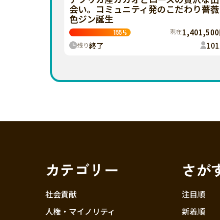
会い。コミュニティ発のこだわり薔薇
色ジン誕生
現在
1,401,50
155
%
終了
101
残り
カテゴリー
さが
社会貢献
注目順
人権・マイノリティ
新着順