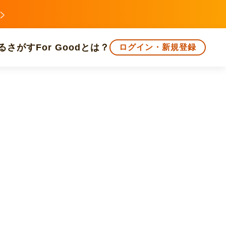
る
さがす
For Goodとは？
ログイン・新規登録
文化
環境・エシカル
人権・マイノリティ
知