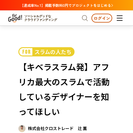
【達成率No.1】掲載手数料0円でプロジェクトをはじめる
ソーシャルグッドな
ログイン
クラウドファンディング
プロジェクトからさがす
スラムの人たち
FOR
注目
新着
支援金額が多い
プロジェクトからさがす
注目
新着
支援金額
支援人数が多い
終了日が近い
【キベラスラム発】アフ
カテゴリーからさがす
国際協力
医療・福祉
カテゴリーからさがす
人権・マイノリティ
リカ最大のスラムで活動
国際協力
医療・福祉
子ども・教育
動物
地域活性
フード・農業
文化
北海道・東北
地域からさがす
北海
しているデザイナーを知
環境・エシカル
人権・マイノリティ
関東
茨城
災害
ってほしい
社会貢献
中部
地域からさがす
新潟
北海道・東北
近畿
株式会社クロストレード 辻 薫
三重
北海道
青森
岩手
宮城
秋田
山形
福島