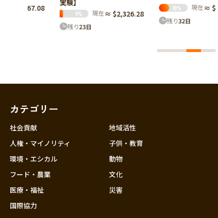
実験】
現在
≈ $1,832.80
67.08
36
%
現在
≈ $2,326.28
9
%
残り
32
日
残り
23
日
カテゴリー
社会貢献
地域活性
人権・マイノリティ
子供・教育
環境・エシカル
動物
フード・農業
文化
医療・福祉
災害
国際協力