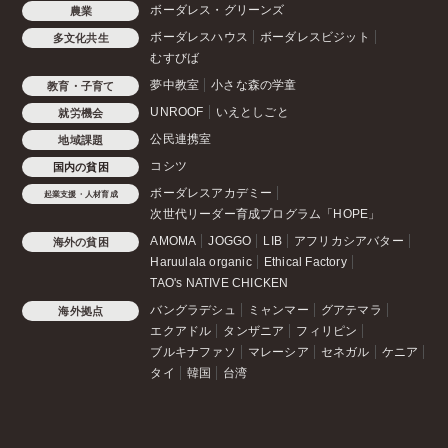
ボーダレス・グリーンズ
農業
ボーダレスハウス
ボーダレスビジット
多文化共生
むすびば
夢中教室
小さな森の学童
教育・子育て
UNROOF
いえとしごと
就労機会
公民連携室
地域課題
コシツ
国内の貧困
ボーダレスアカデミー
起業支援・人材育成
次世代リーダー育成プログラム「HOPE」
AMOMA
JOGGO
LIB
アフリカシアバター
海外の貧困
Haruulala organic
Ethical Factory
TAO's NATIVE CHICKEN
バングラデシュ
ミャンマー
グアテマラ
海外拠点
エクアドル
タンザニア
フィリピン
ブルキナファソ
マレーシア
セネガル
ケニア
タイ
韓国
台湾