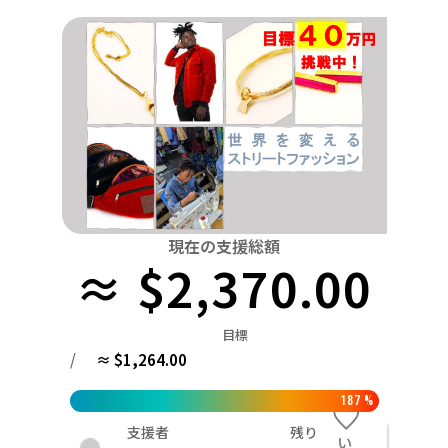
関東
中国
鳥取
茨城
栃木
群馬
埼玉
千葉
東京
神奈川
四国
徳島
中部
新潟
富山
石川
福井
山梨
長野
岐阜
九州・沖縄
福岡
近畿
三重
滋賀
京都
大阪
兵庫
奈良
和歌山
中国
鳥取
島根
岡山
広島
山口
四国
現在の支援総額
≈ $2,370.00
徳島
香川
愛媛
高知
九州・沖縄
福岡
佐賀
長崎
熊本
大分
宮崎
鹿児島
目標
/
≈ $1,264.00
187
%
支援者
残り
い