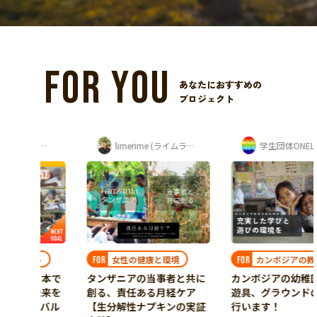
FOR YOU
あなたにおすすめの
プロジェクト
ートジボワール・日本 子どもアートフェ...
limerime (ライムライム) 須藤 紫音
学生団体ONELIFE
カンボジアの教育
ト
女性の健康と環境
FOR
FOR
カンボジアの幼稚園再建と
日本で
タンザニアの当事者と共に
遊具、グラウンドの支援を
未来を
創る、責任ある月経ケア
行います！
ィバル
【生分解性ナプキンの実証