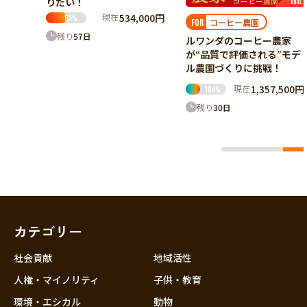
,000円
ホンジュラ料理店維持
コーヒー農園
FOR
FOR
東京都吉祥寺！日本で唯一
ルワンダのコーヒー農家
のホンジュラス料理＆バー
が“品質で評価される”モデ
Catrachoを存続させたい
ル農園づくりに挑戦！
現在
919,500円
現在
1,357,500円
45
%
104
%
残り
54
日
残り
30
日
カテゴリー
社会貢献
地域活性
人権・マイノリティ
子供・教育
環境・エシカル
動物