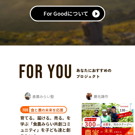
For Goodについて
FOR YOU
あなたにおすすめの
プロジェクト
鹿毛謙作
‘Catracho Kichijoji‘ 平杉 康孝
援
る。を
創コミ
達と創