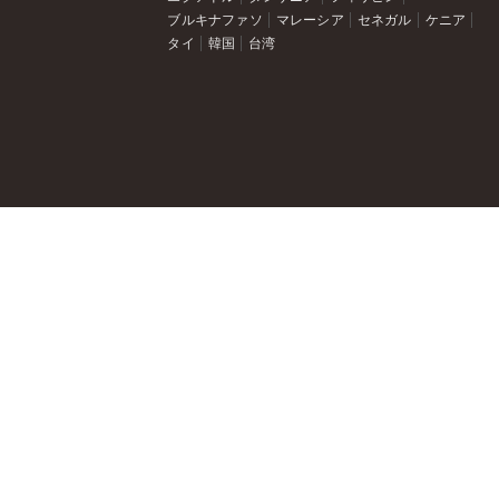
ブルキナファソ
マレーシア
セネガル
ケニア
タイ
韓国
台湾