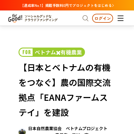
【達成率No.1】掲載手数料0円でプロジェクトをはじめる
ソーシャルグッドな
ログイン
クラウドファンディング
プロジェクトからさがす
ベトナム✖️有機農業
FOR
注目
新着
支援金額が多い
プロジェクトからさがす
注目
新着
支援金額
支援人数が多い
終了日が近い
【日本とベトナムの有機
カテゴリーからさがす
国際協力
医療・福祉
カテゴリーからさがす
人権・マイノリティ
をつなぐ】農の国際交流
国際協力
医療・福祉
子ども・教育
動物
地域活性
フード・農業
文化
北海道・東北
地域からさがす
北海
拠点「EANAファームス
環境・エシカル
人権・マイノリティ
関東
茨城
災害
テイ」を建設
社会貢献
中部
地域からさがす
新潟
北海道・東北
日本自然農業協会 ベトナムプロジェクト
近畿
三重
北海道
青森
岩手
宮城
秋田
山形
福島