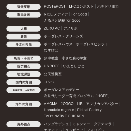
POST&POST
LFCコンポスト
ハチドリ電力
気候変動
RICE メディア
For Good
市民参画
ふるさと納税 for Good
ZERO PC
アノサポ
人権
ボーダレス・グリーンズ
農業
ボーダレスハウス
ボーダレスビジット
多文化共生
むすびば
夢中教室
小さな森の学童
教育・子育て
UNROOF
いえとしごと
就労機会
公民連携室
地域課題
コシツ
国内の貧困
ボーダレスアカデミー
起業支援・人材育成
次世代リーダー育成プログラム「HOPE」
AMOMA
JOGGO
LIB
アフリカシアバター
海外の貧困
Haruulala organic
Ethical Factory
TAO's NATIVE CHICKEN
バングラデシュ
ミャンマー
グアテマラ
海外拠点
エクアドル
タンザニア
フィリピン