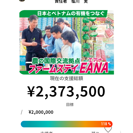
責任者 塩川 実
関東
中国
鳥取
茨城
栃木
群馬
埼玉
千葉
東京
神奈川
四国
徳島
中部
新潟
富山
石川
福井
山梨
長野
岐阜
九州・沖縄
福岡
近畿
三重
滋賀
京都
大阪
兵庫
奈良
和歌山
中国
鳥取
島根
岡山
広島
山口
四国
現在の支援総額
徳島
香川
愛媛
高知
¥
2,373,500
九州・沖縄
福岡
佐賀
長崎
熊本
大分
宮崎
鹿児島
目標
/
¥
2,000,000
118
%