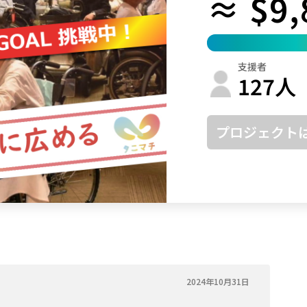
≈ $9,
鳥取
島根
岡山
広島
山口
徳島
香川
愛媛
高知
支援者
福岡
佐賀
長崎
熊本
大分
宮崎
鹿児島
沖縄
127
人
プロジェクト
2024年10月31日