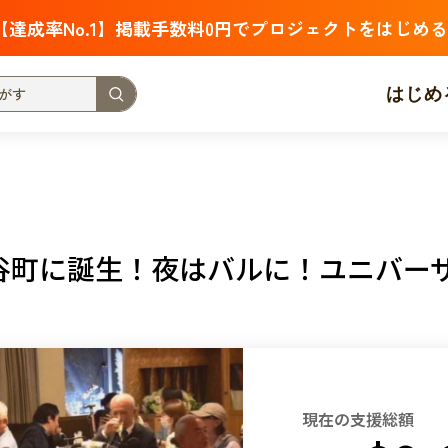
【達成率No.1】掲載手数料0円でプロジェクトをはじめる
はじめ
支援金額が多い
支援人数が多い
終了日が近い
・福祉
子ども・教育
動物
地域活性
フード・農業
谷町に誕生！夜はバルに！ユニバー
北海道
青森
岩手
宮城
秋田
山形
福島
茨城
栃木
群馬
埼玉
千葉
東京
神奈川
新潟
富山
石川
福井
山梨
長野
岐阜
静岡
愛
現在の支援総額
三重
滋賀
京都
大阪
兵庫
奈良
和歌山