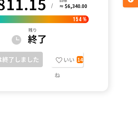
811.15
目標
/
≈ $6,340.00
154
%
残り
終了
は終了しました
いい
14
ね