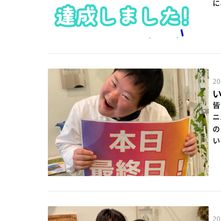
に
20
皆
ニ
の
い
20