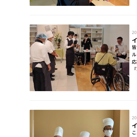
20
皆
ル
応
『
20
こ