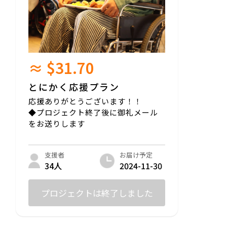
グラニュー糖、アーモンド、生クリーム
アレルギー表示：本製品の工場では小麦、
大豆、卵、アーモンド、乳製品を含む製品
を製造しております。
≈ $31.70
賞味期限：製造日より1ヶ月
保存方法：直射日光を避け冷暗所で保存
配送方法：常温
とにかく応援プラン
応援ありがとうございます！！
◆プロジェクト終了後に御礼メール
をお送りします
お届け予定
支援者
2024-11-30
34人
プロジェクトは終了しました