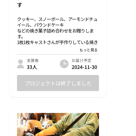
す
クッキー、スノーボール、アーモンドチュ
イール、パウンドケーキ
などの焼き菓子詰め合わせをお贈りしま
す。
1枚1枚キャストさんが手作りしている焼き
菓子を是非ご賞味ください。
※宅配便でお届けします。
お届け予定
支援者
内容量：
2024-11-30
33人
スノーボール7個✖️2点
クッキー2枚
アーモンドチュイール2枚
プロジェクトは終了しました
原材料：
・スノーボール
薄力粉、バター、粉糖、アーモンドプード
ル
・クッキー
小麦粉、バター、きび砂糖、鶏卵、こうち
ゃ(アールグレイ)
・アーモンドチュイール