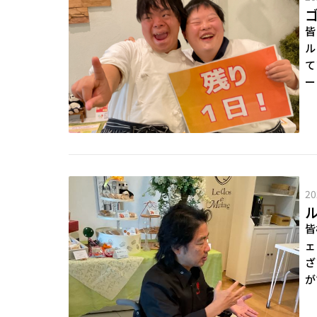
皆
ル
て
ー
20
皆
ェ
ざ
が