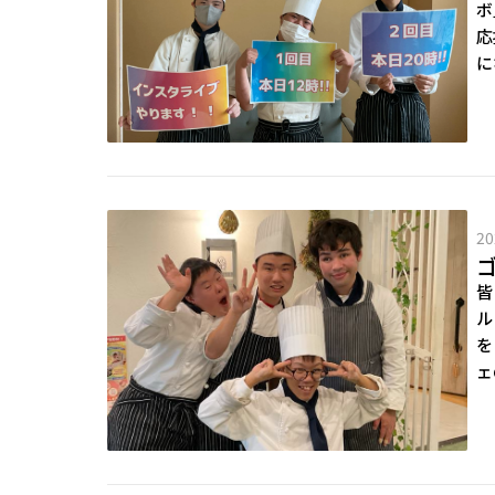
ボ
応
に
20
皆
ル
を
ェ