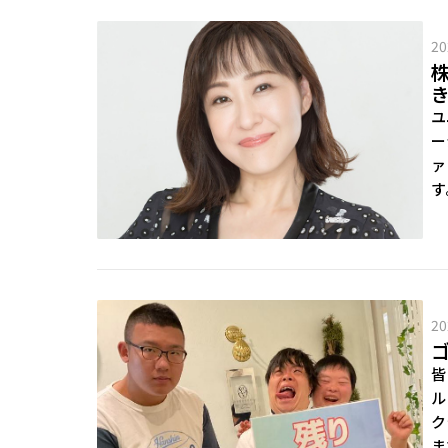
20
株
ユ
ー
ァ
す
20
ゴ
皆
ル
ク
ま