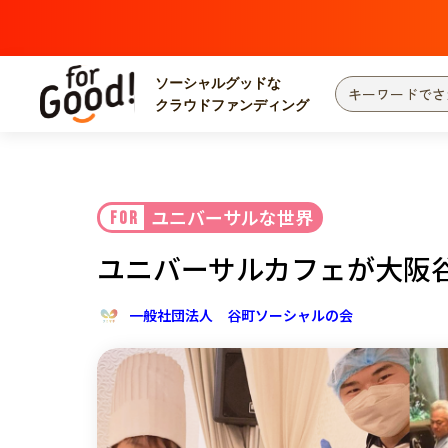
ソーシャルグッドな
クラウドファンディング
プロジェクトからさがす
注目
新着
ユニバーサルな世界
FOR
カテゴリーからさがす
国際協力
医療
ユニバーサルカフェが大阪
災害
社会貢献
北海道・東北
地域からさがす
一般社団法人 谷町ソーシャルの会
関東
中部
近畿