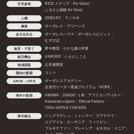
RICE メディア
For Good
市民参画
ふるさと納税 for Good
ZERO PC
アノサポ
人権
ボーダレス・グリーンズ
農業
ボーダレスハウス
ボーダレスビジット
多文化共生
むすびば
夢中教室
小さな森の学童
教育・子育て
UNROOF
いえとしごと
就労機会
公民連携室
地域課題
コシツ
国内の貧困
ボーダレスアカデミー
起業支援・人材育成
次世代リーダー育成プログラム「HOPE」
AMOMA
JOGGO
LIB
アフリカシアバター
海外の貧困
Haruulala organic
Ethical Factory
TAO's NATIVE CHICKEN
バングラデシュ
ミャンマー
グアテマラ
海外拠点
エクアドル
タンザニア
フィリピン
ブルキナファソ
マレーシア
セネガル
ケニア