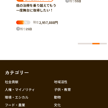
残り
55
日
服を支
癌の治療を乗り越えてもう
海外で
一度舞台に復帰したい！
願いし
現在
2,957,888円
59
%
,777円
残り
25
日
カテゴリー
社会貢献
地域活性
人権・マイノリティ
子供・教育
環境・エシカル
動物
フード・農業
文化