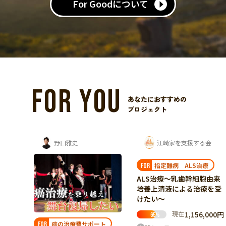
For Goodについて
FOR YOU
あなたにおすすめの
プロジェクト
ゅんじゅんを応援する会
野口雅史
江崎家を支援する会
指定難病 ALS治療
FOR
ALS治療～乳歯幹細胞由来
培養上清液による治療を受
けたい～
現在
1,156,000円
65
%
支援
癌の治療費サポート
FOR