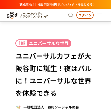
【達成率No.1】掲載手数料0円でプロジェクトをはじめる
ソーシャルグッドな
ログイン
クラウドファンディング
プロジェクトからさがす
ユニバーサルな世界
FOR
注目
新着
支援金額が多い
プロジェクトからさがす
注目
新着
支援金額
支援人数が多い
終了日が近い
ユニバーサルカフェが大
カテゴリーからさがす
国際協力
医療・福祉
カテゴリーからさがす
人権・マイノリティ
阪谷町に誕生！夜はバル
国際協力
医療・福祉
子ども・教育
動物
地域活性
フード・農業
文化
北海道・東北
地域からさがす
北海
に！ユニバーサルな世界
環境・エシカル
人権・マイノリティ
関東
茨城
災害
を体験できる
社会貢献
中部
地域からさがす
新潟
北海道・東北
近畿
一般社団法人 谷町ソーシャルの会
三重
北海道
青森
岩手
宮城
秋田
山形
福島