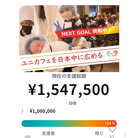
関東
中国
鳥取
茨城
栃木
群馬
埼玉
千葉
東京
神奈川
四国
徳島
中部
新潟
富山
石川
福井
山梨
長野
岐阜
九州・沖縄
福岡
近畿
三重
滋賀
京都
大阪
兵庫
奈良
和歌山
中国
鳥取
島根
岡山
広島
山口
四国
現在の支援総額
¥
1,547,500
徳島
香川
愛媛
高知
九州・沖縄
福岡
佐賀
長崎
熊本
大分
宮崎
鹿児島
目標
/
¥
1,000,000
154
%
支援者
残り
い