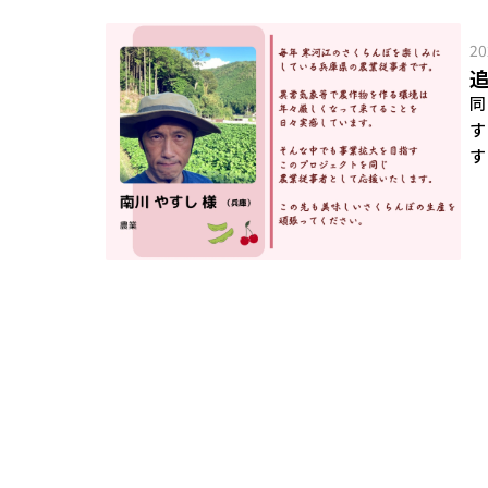
20
同
す
す