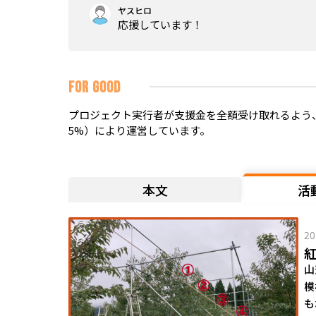
ヤスヒロ
応援しています！
FOR GOOD
プロジェクト実行者が支援金を全額受け取れるよう、
5%）により運営しています。
本文
活
20
紅
山
模
も