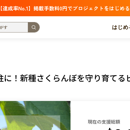
【達成率No.1】掲載手数料0円でプロジェクトをはじめる
はじめ
支援金額が多い
支援人数が多い
終了日が近い
・福祉
子ども・教育
動物
地域活性
フード・農業
柱に！新種さくらんぼを守り育てる
北海道
青森
岩手
宮城
秋田
山形
福島
茨城
栃木
群馬
埼玉
千葉
東京
神奈川
新潟
富山
石川
福井
山梨
長野
岐阜
静岡
愛
現在の支援総額
三重
滋賀
京都
大阪
兵庫
奈良
和歌山