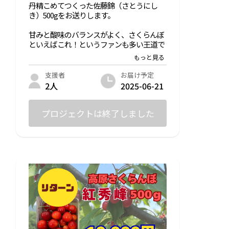
丹精こめてつくった佐藤錦（さとうにし
き）500gをお送りします。
甘みと酸味のバランスがよく、さくらんぼ
といえばこれ！というファンも多い王道で
す。
わたなべ農園のなかでは一番早い出荷時期
お届け予定
支援者
となります。発送時期は６月中下旬を見込
2025-06-21
2人
んでおります。
プロジェクトは終了しました