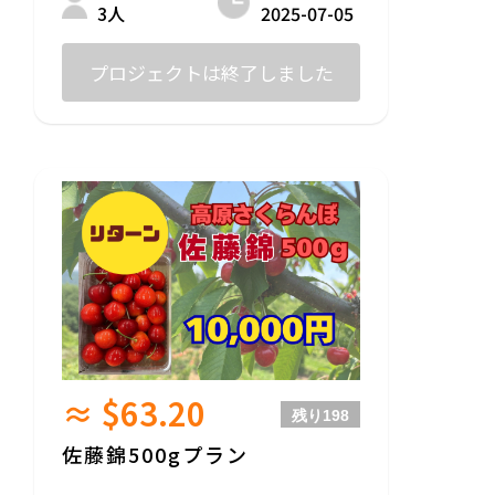
般のものより甘みが強めです。発送時期は
2025-07-05
3人
６月下旬～７月中旬を見込んでおります。
木が若いため、収量が少なく数に限りがあ
プロジェクトは終了しました
りますが、山形のさくらんぼの未来を支え
てくれる品種です。今回のクラファンでご
支援お願いしたいのが、こちらの紅王で
す！
≈ $63.20
残り
198
佐藤錦500gプラン