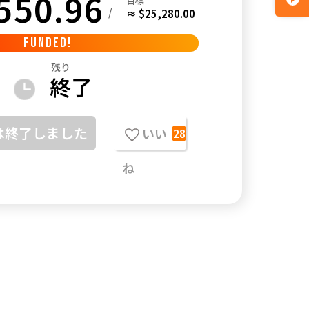
550.96
目標
/
≈ $25,280.00
FUNDED!
残り
終了
は終了しました
いい
28
ね