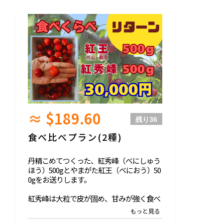
≈ $189.60
残り
36
食べ比べプラン(2種)
丹精こめてつくった、紅秀峰（べにしゅう
ほう）500gとやまがた紅王（べにおう）50
0gをお送りします。
紅秀峰は大粒で皮が固め、甘みが強く食べ
応えがあり、近年は佐藤錦を凌ぐ人気。紅
王はツヤがあり、パリッとした食感と上品