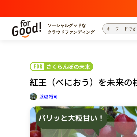
ソーシャルグッドな
クラウドファンディング
プロジェクトからさがす
注目
新着
さくらんぼの未来
FOR
カテゴリーからさがす
国際協力
医療
紅王（べにおう）を未来の
災害
社会貢献
北海道・東北
地域からさがす
渡辺 裕司
関東
中部
近畿