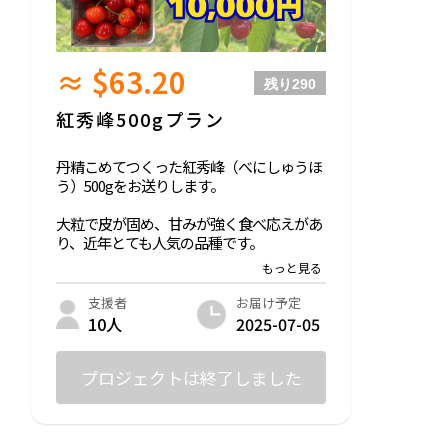
≈ $63.20
残り
290
紅秀峰500gプラン
丹精こめてつくった紅秀峰（べにしゅうほ
う）500gをお送りします。
大粒で皮が固め、甘みが強く食べ応えがあ
り、近年とても人気の品種です。
佐藤錦が終わるころに出荷するものです。
発送時期は６月下旬～７月中旬を見込んで
お届け予定
支援者
おります。
2025-07-05
10人
プロジェクトは終了しました