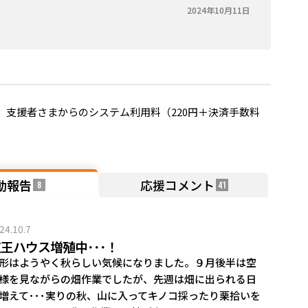
2024年10月11日
支援者さまからのシステム利用料（220円＋決済手数料
動報告
応援コメント
8
41
24.10.7
王ハウス増殖中･･･！
形はようやく秋らしい気候になりました。９月後半は空
様を見ながらの畑作業でしたが、先週は畑に出られる日
増えて･･･実りの秋、山に入ってキノコ採ったり栗拾いを