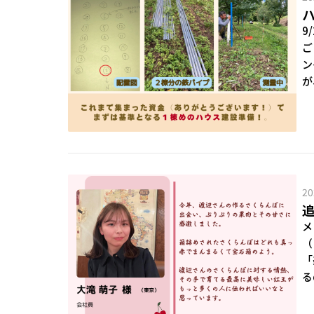
9
ご
ン
が
20
メ
（
「
る