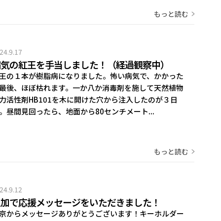
もっと読む
24.9.17
病気の紅王を手当しました！（経過観察中）
王の１本が樹脂病になりました。怖い病気で、かかった
最後、ほぼ枯れます。一か八か消毒剤を施して天然植物
力活性剤HB101を木に開けた穴から注入したのが３日
。昼間見回ったら、地面から80センチメート...
もっと読む
24.9.12
追加で応援メッセージをいただきました！
京からメッセージありがとうございます！キーホルダー