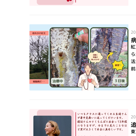
20
紅
ら
活
前
20
東