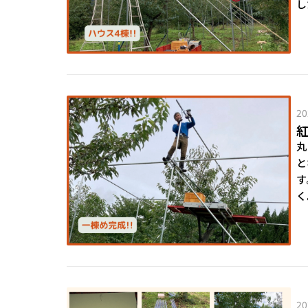
し
20
丸
と
す
く
20