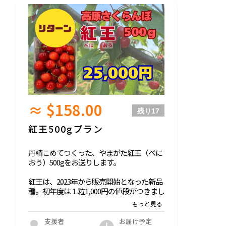
≈ $158.00
残り
17
紅王500gプラン
丹精こめてつくった、やまがた紅王（べに
おう）500gをお送りします。
紅王は、2023年から販売開始となった新品
種。初年度は１粒1,000円の値段がつきまし
た。規格は2L（25ｍｍ）以上となる大玉
で、ツヤがあり、パリッとした食感と上品
な甘さが特徴。高原さくらんぼの紅王は一
お届け予定
支援者