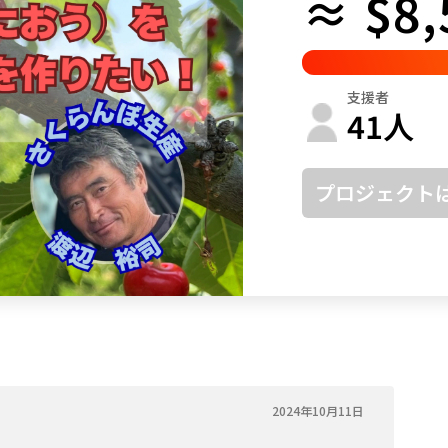
≈ $8,
鳥取
島根
岡山
広島
山口
徳島
香川
愛媛
高知
支援者
福岡
佐賀
長崎
熊本
大分
宮崎
鹿児島
沖縄
41
人
プロジェクト
2024年10月11日