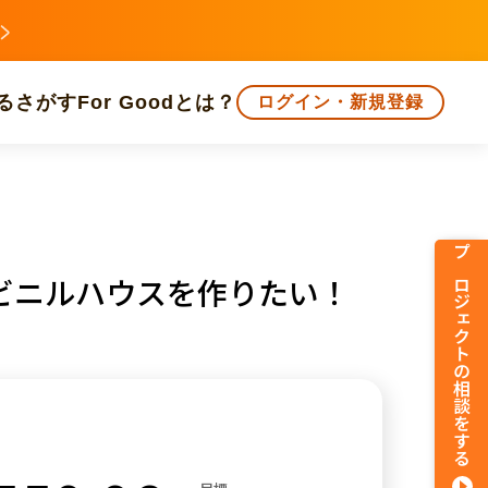
る
さがす
For Goodとは？
ログイン・新規登録
文化
環境・エシカル
人権・マイノリティ
プロジェクトの相談をする
ビニルハウスを作りたい！
知