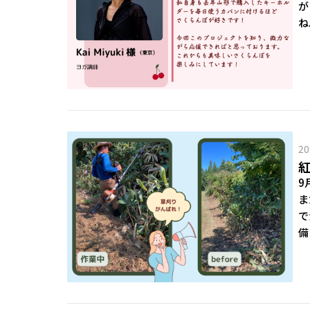
が
ね
20
9
ま
で
備