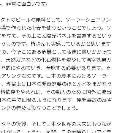
も、非常に面白いです。
ェクトのビールの原料として、ソーラーシェアリン
農場で作られた小麦を使うということでしょう。ソ
柱を立て、その上に太陽光パネルを設置するという
いうものです。皆さんも実感しているかと思います
どの、今そこにある危機として私達に襲いかかって
炭、天然ガスなどの化石燃料を燃やして温室効果ガ
段階的にやめていき、全廃する必要があります。そ
ェアリングなのです。日本の農地におけるソーラー
く、理論上は日本の発電需要のほとんどをまかなう
燃料依存をやめれば、その輸入のために国外に流出
を日本の中で回せるようになります。原発事故の反省
リングの普及は役立つことでしょう。
争やその復興、そして日本や世界の未来にもつなが
ではないでしょうか。是非、この素晴らしいアイデ