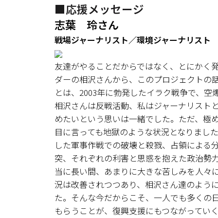
■応援メッセージ
志葉 玲さん
戦場ジャーナリスト／環境ジャーナリスト
友達がやることだからではなく、とにかく発想
ダーの相沢さんから、このプロジェクトの
とは、2003年に勃発したイラク戦争で、
相沢さんは反戦活動、私はジャーナリスト
めたいという思いは一緒でした。ただ、極
目に言っても地獄のような状況となりまし
した軍事作戦での破壊と殺戮、占領による
突、それぞれの利害と思惑を抱えた政治勢
当に長い間、あまりに大きな苦しみを人々
況は改善されつつあり、相沢さん達のよう
た。そんな今だからこそ、一人でも多くの
もらうことが、復興支援にもつながってい