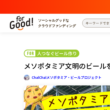
ソーシャルグッドな
クラウドファンディング
プロジェクトからさがす
注目
新着
人つなぐビール作り
FOR
カテゴリーからさがす
国際協力
医療
メソポタミア文明のビール
災害
社会貢献
北海道・東北
地域からさがす
ChalChalメソポタミア・ビールプロジェクト
関東
中部
近畿