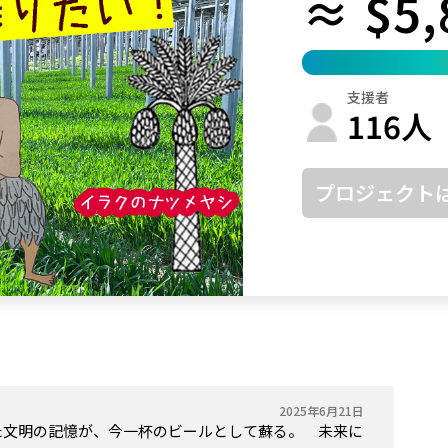
≈ $5,
鳥取
島根
岡山
広島
山口
徳島
香川
愛媛
高知
支援者
福岡
佐賀
長崎
熊本
大分
宮崎
鹿児島
沖縄
116
人
プロジェクト
2025年6月21日
た文明の記憶が、今一杯のビールとして蘇る。 未来に