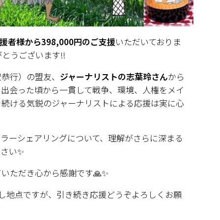
援者様から398,000円のご支援
いただいておりま
がとうございます‼
沢恭行）の盟友、
ジャーナリストの志葉玲さん
から
で出会った頃から一貫して戦争、環境、人権をメイ
を続ける気鋭のジャーナリストによる応援は実に心
ーラーシェアリングについて、理解がさらに深まる
さい✨
いただき心から感謝です🙏✨
返し地点ですが、引き続き応援どうぞよろしくお願
✨