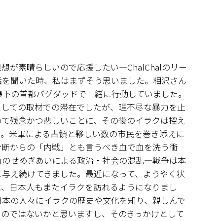
が素晴らしいので応援したい―ChalChalのリー
話を聞いた時、私はまずそう思いました。相沢さん
空爆下の首都バグダッドで一緒に行動していました。
としての取材での滞在でしたが、理不尽な暴力を止
めて残念かつ悲しいことに、その後のイラクは控え
た。米軍による占領と夥しい数の市民を巻き添えに
分断からの「内戦」とも言うべき血で血を洗う衝
力のせめぎあいによる政治・社会の混乱―戦争は本
に与え続けてきました。最近になって、ようやく状
に、日本人もまたイラクを訪れるようになりまし
日本の人々にイラクの歴史や文化を知り、親しんで
くのではないかと思いますし、そのきっかけとして