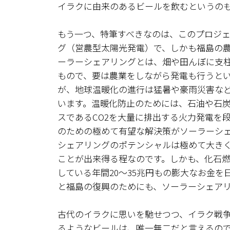
イラクに由来のあるビールを飲むというの
もう一つ、特筆すべきなのは、このプロジ
グ（営農型太陽光発電）で、しかも福島の
ーラーシェアリングとは、畑や田んぼに支
もので、要は農業をしながら発電も行うと
が、地球温暖化の進行は猛暑や豪雨災害な
います。温暖化防止のためには、石油や石
スであるCO2を大量に排出する火力発電を
のための極めて有望な解決策がソーラーシ
シェアリングのポテンシャルは極めて大き
ことが出来得る程なのです。しかも、化石
している年間20～35兆円もの膨大なお金
と福島の復興のためにも、ソーラーシェア
古代のイラクに思いを馳せつつ、イラク戦
るようなビールは、唯一無二だと言えるの