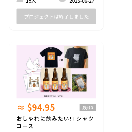
2025-06-27
15人
す。
・イベント参加券は、6/22（日）13:30～ビ
ールお披露目会＠ 竹ノ塚ブックカフェハレ
プロジェクトは終了しました
キタザワ か 、9/27（土）9/28（日）音楽紙
芝居＠ 東中野（詳細は後日お知らせ）のど
ちらかのイベントに無料参加いただけま
す。受付にてお名前をお伝えください。
（注）リターンでお届けするメソポタミ
ア・ビール「SHAMASH」について
原材料名：麦芽、有機小麦（二本松市
産）、デーツシロップ（イラク産）、ホッ
プ
アルコール分：6%
内容量：330ml（１本あたり）
※20歳未満の者による飲酒は法令で禁止さ
れています。
※ビールは株式会社Sunshineよりお届けい
たします。
≈ $94.95
残り
3
おしゃれに飲みたい!Tシャツ
コース