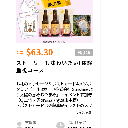
れています。
※ビールは株式会社Sunshineよりお届けい
たします。
≈ $63.30
残り
15
ストーリーも味わいたい!体験
重視コース
お礼のメッセージ & ポストカード&メソポ
タミアビール 3 本＋『株式会社 Sunshine よ
り太陽の恵みおつまみ』＋イベント参加券
（6/22 竹ノ塚 or 9/27・9/28 東中野）
・ポストカードは佐藤真紀イラストのメソ
ポタミア・ビール記念ポストカードセット
です。
・『株式会社 Sunshine より太陽の恵みお
お届け予定
支援者
つまみ』は福島で育った大豆の炒り豆で