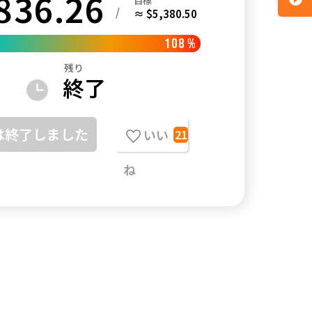
836.26
目標
/
≈ $5,380.50
108
%
残り
終了
は終了しました
いい
21
ね