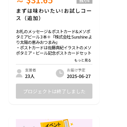
残り
6
まずは味わいたい!お試しコー
ス（追加）
お礼のメッセージ & ポストカード&メソポ
タミアビール 3 本＋『株式会社 Sunshine よ
り太陽の恵みおつまみ』
・ポストカードは佐藤真紀イラストのメソ
ポタミア・ビール記念ポストカードセット
です。
・『株式会社 Sunshine より太陽の恵みお
つまみ』は福島で育った大豆の炒り豆で
お届け予定
支援者
す。
2025-06-27
23人
（注）リターンでお届けするメソポタミ
ア・ビール「SHAMASH」について
プロジェクトは終了しました
原材料名：麦芽、有機小麦（二本松市
産）、デーツシロップ（イラク産）、ホッ
プ
アルコール分：6%
内容量：330ml（１本あたり）
※20歳未満の者による飲酒は法令で禁止さ