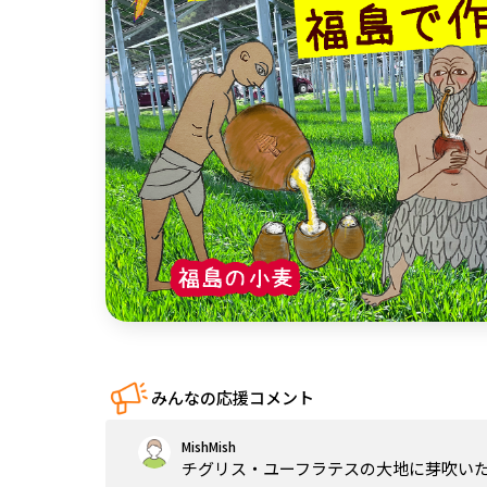
中国
四国
九州・沖縄
みんなの応援コメント
MishMish
チグリス・ユーフラテスの大地に芽吹い