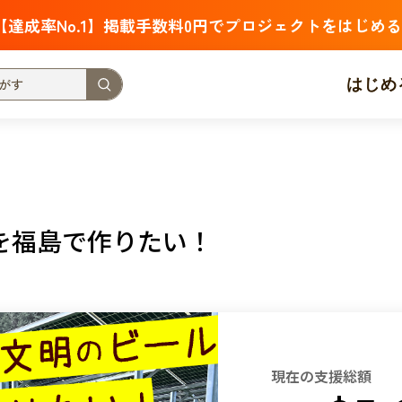
【達成率No.1】掲載手数料0円でプロジェクトをはじめる
はじめ
支援金額が多い
支援人数が多い
終了日が近い
・福祉
子ども・教育
動物
地域活性
フード・農業
を福島で作りたい！
北海道
青森
岩手
宮城
秋田
山形
福島
茨城
栃木
群馬
埼玉
千葉
東京
神奈川
新潟
富山
石川
福井
山梨
長野
岐阜
静岡
愛
現在の支援総額
三重
滋賀
京都
大阪
兵庫
奈良
和歌山