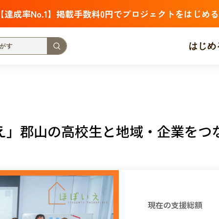
【達成率No.1】掲載手数料0円でプロジェクトをはじめる
はじめ
支援金額が多い
支援人数が多い
終了日が近い
・福祉
子ども・教育
動物
地域活性
フード・農業
え」郡山の高校生と地域・企業をつ
北海道
青森
岩手
宮城
秋田
山形
福島
茨城
栃木
群馬
埼玉
千葉
東京
神奈川
新潟
富山
石川
福井
山梨
長野
岐阜
静岡
愛
現在の支援総額
三重
滋賀
京都
大阪
兵庫
奈良
和歌山