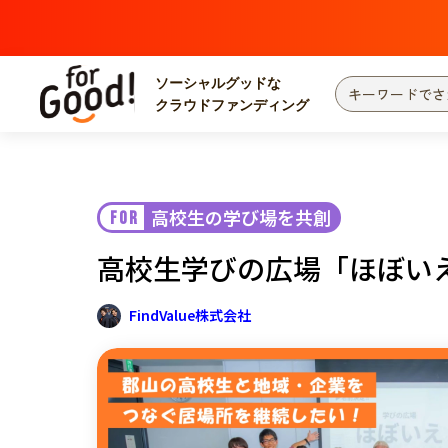
ソーシャルグッドな
クラウドファンディング
プロジェクトからさがす
注目
新着
高校生の学び場を共創
FOR
カテゴリーからさがす
国際協力
医療
高校生学びの広場「ほぼい
災害
社会貢献
北海道・東北
地域からさがす
FindValue株式会社
関東
中部
近畿