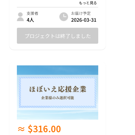
・「ほぼいえ」公式パンフレット&ホーム
ページにて運営委員としてご掲載
・「ほぼいえ」主催イベントでご紹介 / 1分
お届け予定
支援者
間PR
2026-03-31
4人
・「ほぼいえ」に常時パンフレットやチラ
シ設置可能
・「ほぼいえ」公式LINEで企業紹介
プロジェクトは終了しました
・「ほぼいえ」利用権利付与（いつでも来
訪可能）
・「Z世代カンファレンス」「またねプロ
ジェクト」（交流会含む）参加券
・毎月の交流会参加権利付与
・スポンサー紹介動画を「ほぼいえ」SNS
&大川Instagram（ok.1025）で投稿
＜詳細＞
・時期：2026年3月末まで
＜注意事項＞
・本リターンは先着10社限定です。
≈ $316.00