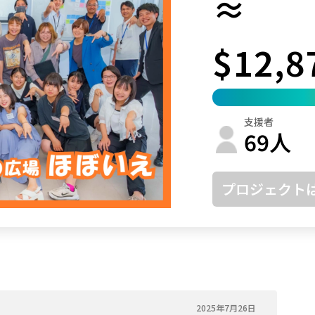
≈
鳥取
島根
岡山
広島
山口
$12,8
徳島
香川
愛媛
高知
福岡
佐賀
長崎
熊本
大分
宮崎
鹿児島
沖縄
支援者
69
人
プロジェクト
2025年7月26日