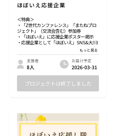
ほぼいえ応援企業
＜特典＞
・「Z世代カンファレンス」「またねプロ
ジェクト」（交流会含む）参加券
・「ほぼいえ」に応援企業ポスター掲示
・応援企業として「ほぼいえ」SNS&大川I
nstagram（ok.1025）で投稿
＜詳細＞
お届け予定
支援者
・時期：2026年3月末まで
2026-03-31
8人
＜注意事項＞
・本リターンには、「ほぼいえ」運営委員
プロジェクトは終了しました
就任権がついておりません。