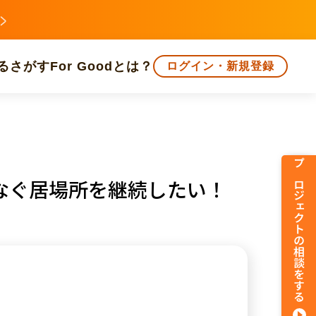
る
さがす
For Goodとは？
ログイン・新規登録
文化
環境・エシカル
人権・マイノリティ
プロジェクトの相談をする
なぐ居場所を継続したい！
知