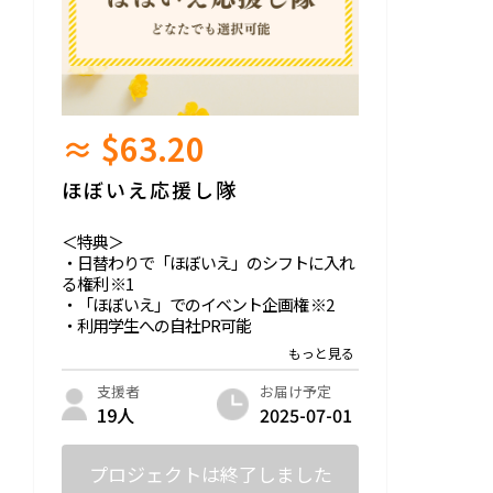
≈ $63.20
ほぼいえ応援し隊
＜特典＞
・日替わりで「ほぼいえ」のシフトに入れ
る権利 ※1
・「ほぼいえ」でのイベント企画権 ※2
・利用学生への自社PR可能
・応援し隊として「ほぼいえ」Instagram
でストーリー紹介
（ご自身のSNSでの投稿も大歓迎）
お届け予定
支援者
2025-07-01
19人
※1. 月1回程度が目安です。
前月20日まで、運営にシフト希望日をご連
絡ください。
プロジェクトは終了しました
ご希望日に他の応援し隊の方から先約があ