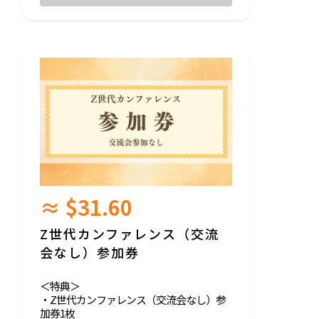
った場合は、2者でシフトを担当するか、
先着1者のみで担当するか、運営と協議の
上で決定いたします。
※2. 開催日1ヶ月前までに事務局に申請が必
要です。
＜シフト業務内容＞
・受付や見守り業務
・平日16:00~20:30、土日祝9:00~20:30（2交
代制）
※無人の場合は、ご自身の仕事等していた
だいて問題ございません。（Wi-fi完備）
≈ $31.60
＜詳細＞
・時期：2026年3月末まで
Z世代カンファレンス（交流
＜注意事項＞
会なし）参加券
・本リターンには、「ほぼいえ」運営委員
就任権がついておりません。
＜特典＞
・Z世代カンファレンス（交流会なし）参
加券1枚