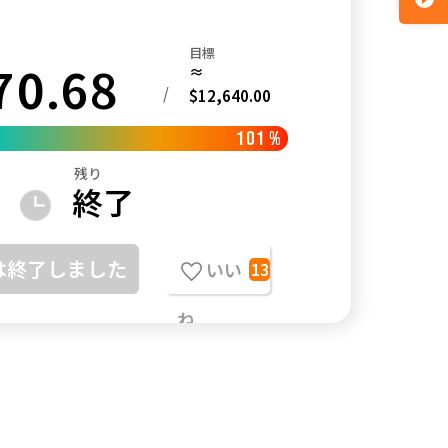
目標
70.68
≈
/
$12,640.00
101
%
残り
終了
は終了しました
いい
13
ね