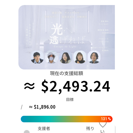
関東
中国
鳥取
茨城
栃木
群馬
埼玉
千葉
東京
神奈川
四国
徳島
中部
新潟
富山
石川
福井
山梨
長野
岐阜
九州・沖縄
福岡
近畿
三重
滋賀
京都
大阪
兵庫
奈良
和歌山
中国
鳥取
島根
岡山
広島
山口
四国
現在の支援総額
≈ $2,493.24
徳島
香川
愛媛
高知
九州・沖縄
福岡
佐賀
長崎
熊本
大分
宮崎
鹿児島
目標
/
≈ $1,896.00
131
%
支援者
残り
い