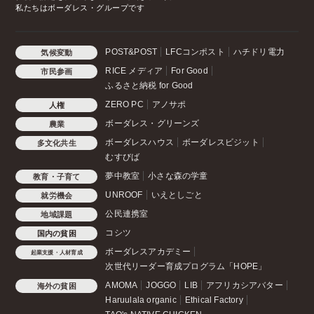
私たちはボーダレス・グループです
POST&POST
LFCコンポスト
ハチドリ電力
気候変動
RICE メディア
For Good
市民参画
ふるさと納税 for Good
ZERO PC
アノサポ
人権
ボーダレス・グリーンズ
農業
ボーダレスハウス
ボーダレスビジット
多文化共生
むすびば
夢中教室
小さな森の学童
教育・子育て
UNROOF
いえとしごと
就労機会
公民連携室
地域課題
コシツ
国内の貧困
ボーダレスアカデミー
起業支援・人材育成
次世代リーダー育成プログラム「HOPE」
AMOMA
JOGGO
LIB
アフリカシアバター
海外の貧困
Haruulala organic
Ethical Factory