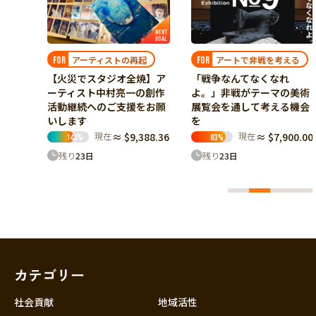
起
アートで非戦を考える
和文化の継承
FOR
FOR
焼】ア
「戦争なんてなくなれ
日本の書とその素晴らしい
の創作
よ。」非戦がテーマの美術
意味を後世に残したい！黎
をお願
展覧会を通して考える機会
明会書簡書籍出版プロジェ
を
クト
88.36
現在
≈ $7,900.00
現在
≈ $7,893.68
83
%
249
%
残り
23
日
残り
23
日
カテゴリー
社会貢献
地域活性