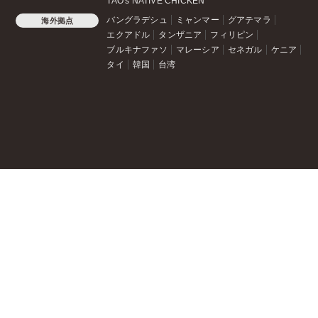
TAO's NATIVE CHICKEN
バングラデシュ
ミャンマー
グアテマラ
海外拠点
エクアドル
タンザニア
フィリピン
ブルキナファソ
マレーシア
セネガル
ケニア
タイ
韓国
台湾