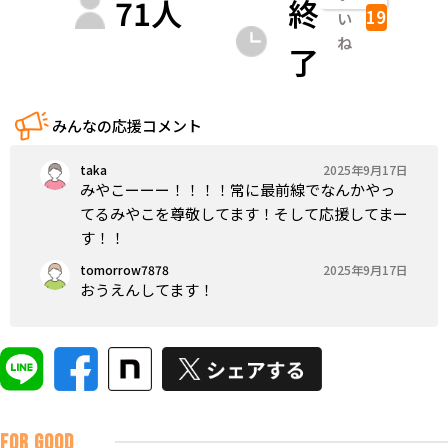
71
人
終
19
い
ね
了
みんなの応援コメント
taka
2025年9月17日
みやこーーー！！！！常に最前線でなんかやっ
てるみやこを尊敬してます！そして応援してまー
す！！
tomorrow7878
2025年9月17日
おうえんしてます！
FOR GOOD