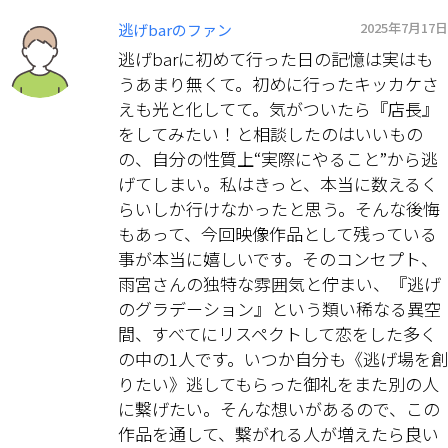
2025年7月17日
逃げbarのファン
逃げbarに初めて行った日の記憶は実はも
うあまり無くて。初めに行ったキッカケさ
えも光と化してて。気がついたら『店長』
をしてみたい！と相談したのはいいもの
の、自分の性質上“実際にやること”から逃
げてしまい。私はきっと、本当に数えるく
らいしか行けなかったと思う。そんな後悔
もあって、今回映像作品として残っている
事が本当に嬉しいです。そのコンセプト、
雨宮さんの独特な雰囲気と佇まい、『逃げ
のグラデーション』という類い稀なる異空
間、すべてにリスペクトして恋をした多く
の中の1人です。いつか自分も《逃げ場を創
りたい》逃してもらった御礼をまた別の人
に繋げたい。そんな想いがあるので、この
作品を通して、繋がれる人が増えたら良い