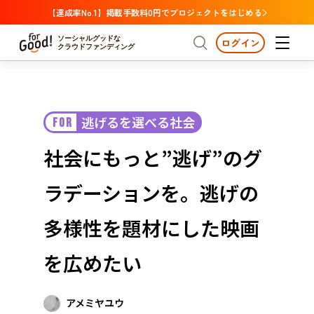
【達成率No.1】掲載手数料0円でプロジェクトをはじめる
ソーシャルグッドな
ログイン
クラウドファンディング
プロジェクトからさがす
逃げるを選べる社会
FOR
注目
新着
支援金額が多い
プロジェクトからさがす
注目
新着
支援金額
支援人数が多い
終了日が近い
社会にもっと”逃げ”のグ
カテゴリーからさがす
国際協力
医療・福祉
カテゴリーからさがす
人権・マイノリティ
ラデーションを。逃げの
国際協力
医療・福祉
子ども・教育
動物
地域活性
フード・農業
文化
北海道・東北
地域からさがす
北海
多様性を題材にした映画
環境・エシカル
人権・マイノリティ
関東
茨城
災害
を広めたい
社会貢献
中部
地域からさがす
新潟
北海道・東北
近畿
アメミヤユウ
三重
北海道
青森
岩手
宮城
秋田
山形
福島