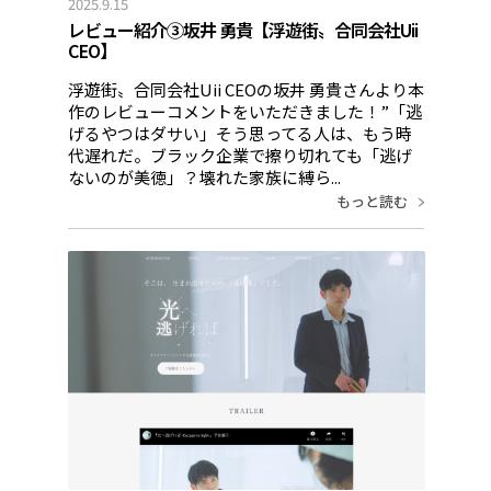
2025.9.15
レビュー紹介③坂井 勇貴【浮遊街〟合同会社Uii
CEO】
浮遊街〟合同会社Uii CEOの坂井 勇貴さんより本
作のレビューコメントをいただきました！”「逃
げるやつはダサい」そう思ってる人は、もう時
代遅れだ。ブラック企業で擦り切れても「逃げ
ないのが美徳」？壊れた家族に縛ら...
もっと読む