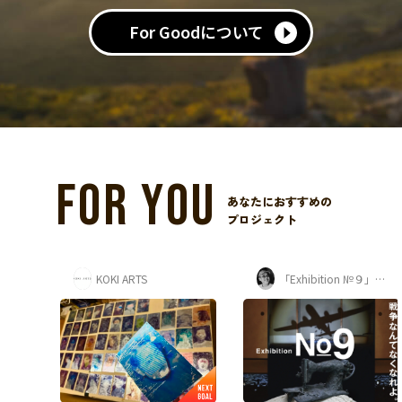
For Goodについて
FOR YOU
あなたにおすすめの
プロジェクト
「Exhibition №９」プロジェクト
一般社団法人和の道黎明会
和文化の継承
FOR
日本の書とその素晴らしい
意味を後世に残したい！黎
明会書簡書籍出版プロジェ
クト