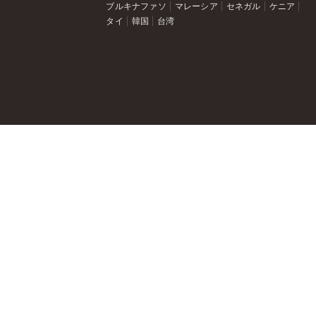
ブルキナファソ
マレーシア
セネガル
ケニア
タイ
韓国
台湾