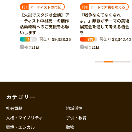
現在
≈ $7,956.88
251
%
起
アートで非戦を考える
FOR
残り
21
日
焼】ア
「戦争なんてなくなれ
の創作
よ。」非戦がテーマの美術
をお願
展覧会を通して考える機会
を
88.36
現在
≈ $8,342.40
88
%
残り
21
日
カテゴリー
社会貢献
地域活性
人権・マイノリティ
子供・教育
環境・エシカル
動物