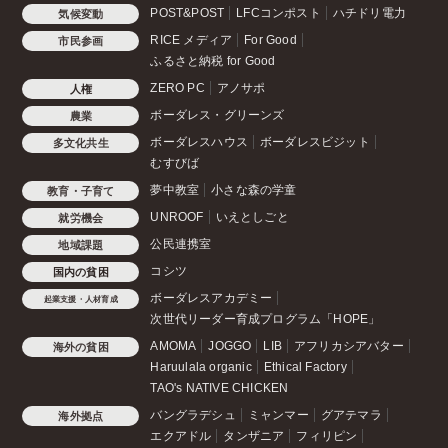
POST&POST
LFCコンポスト
ハチドリ電力
気候変動
RICE メディア
For Good
市民参画
ふるさと納税 for Good
ZERO PC
アノサポ
人権
ボーダレス・グリーンズ
農業
ボーダレスハウス
ボーダレスビジット
多文化共生
むすびば
夢中教室
小さな森の学童
教育・子育て
UNROOF
いえとしごと
就労機会
公民連携室
地域課題
コシツ
国内の貧困
ボーダレスアカデミー
起業支援・人材育成
次世代リーダー育成プログラム「HOPE」
AMOMA
JOGGO
LIB
アフリカシアバター
海外の貧困
Haruulala organic
Ethical Factory
TAO's NATIVE CHICKEN
バングラデシュ
ミャンマー
グアテマラ
海外拠点
エクアドル
タンザニア
フィリピン