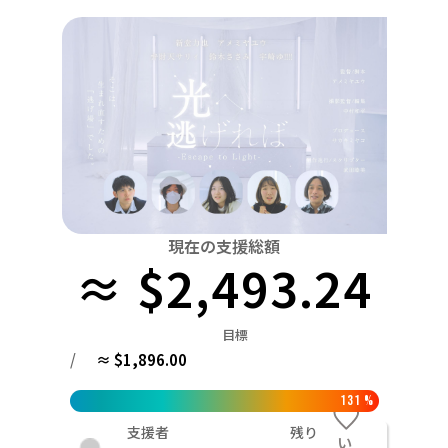
関東
中国
鳥取
茨城
栃木
群馬
埼玉
千葉
東京
神奈川
四国
徳島
中部
新潟
富山
石川
福井
山梨
長野
岐阜
九州・沖縄
福岡
近畿
三重
滋賀
京都
大阪
兵庫
奈良
和歌山
中国
鳥取
島根
岡山
広島
山口
四国
現在の支援総額
≈ $2,493.24
徳島
香川
愛媛
高知
九州・沖縄
福岡
佐賀
長崎
熊本
大分
宮崎
鹿児島
目標
/
≈ $1,896.00
131
%
支援者
残り
い