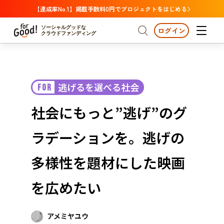
【達成率No.1】掲載手数料0円でプロジェクトをはじめる
ソーシャルグッドな
ログイン
クラウドファンディング
プロジェクトからさがす
逃げるを選べる社会
FOR
注目
新着
支援金額が多い
プロジェクトからさがす
注目
新着
支援金額
支援人数が多い
終了日が近い
社会にもっと”逃げ”のグ
カテゴリーからさがす
国際協力
医療・福祉
カテゴリーからさがす
人権・マイノリティ
ラデーションを。逃げの
国際協力
医療・福祉
子ども・教育
動物
地域活性
フード・農業
文化
北海道・東北
地域からさがす
北海
多様性を題材にした映画
環境・エシカル
人権・マイノリティ
関東
茨城
災害
を広めたい
社会貢献
中部
地域からさがす
新潟
北海道・東北
近畿
アメミヤユウ
三重
北海道
青森
岩手
宮城
秋田
山形
福島