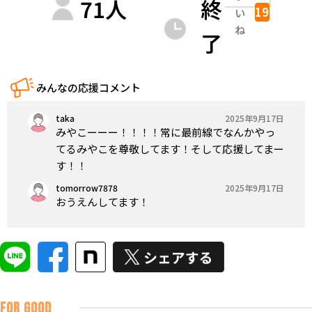
71
人
終
19
い
ね
了
みんなの応援コメント
taka
2025年9月17日
みやこーーー！！！！常に最前線でなんかやっ
てるみやこを尊敬してます！そして応援してまー
す！！
tomorrow7878
2025年9月17日
おうえんしてます！
FOR GOOD