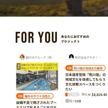
FOR YOU
あなたにおすすめの
プロジェクト
越のゆグループ（株式会社ユー企画）
株式会社デキタ｜時岡壮太（山座熊川・八百...
LIENU jewelry
熊川宿の地域文化維持
想いを身に纏える形に
FOR
FOR
日本遺産登録「熊川宿」の
蔵前に、想いを形にするデ
地域文化を体感してもらう
ザインアトリエを。結婚指
文化体験スペースをつくり
輪を"選ぶ"から"共に創
たい
る"へ。
現在
≈ $8,816.40
現在
≈ $5,558.44
17
%
58
%
化
残り
53
日
残り
48
日
たプー
サウナ