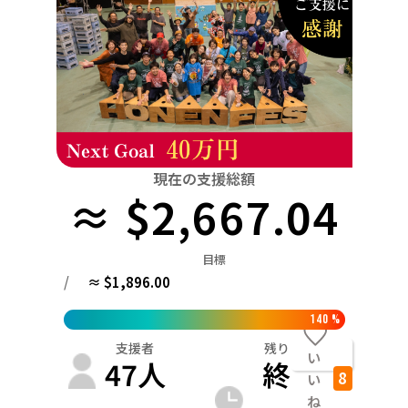
関東
中国
鳥取
茨城
栃木
群馬
埼玉
千葉
東京
神奈川
四国
徳島
中部
新潟
富山
石川
福井
山梨
長野
岐阜
九州・沖縄
福岡
近畿
三重
滋賀
京都
大阪
兵庫
奈良
和歌山
中国
現在の支援総額
鳥取
島根
岡山
広島
山口
≈ $2,667.04
四国
徳島
香川
愛媛
高知
目標
九州・沖縄
/
≈ $1,896.00
福岡
佐賀
長崎
熊本
大分
宮崎
鹿児島
140
%
支援者
残り
い
47
人
終
8
い
ね