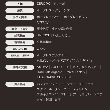
ZERO PC
アノサポ
人権
ボーダレス・グリーンズ
農業
ボーダレスハウス
ボーダレスビジット
多文化共生
むすびば
夢中教室
小さな森の学童
教育・子育て
UNROOF
いえとしごと
就労機会
公民連携室
地域課題
コシツ
国内の貧困
ボーダレスアカデミー
起業支援・人材育成
次世代リーダー育成プログラム「HOPE」
AMOMA
JOGGO
LIB
アフリカシアバター
海外の貧困
Haruulala organic
Ethical Factory
TAO's NATIVE CHICKEN
バングラデシュ
ミャンマー
グアテマラ
海外拠点
エクアドル
タンザニア
フィリピン
ブルキナファソ
マレーシア
セネガル
ケニア
タイ
韓国
台湾