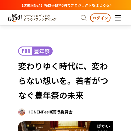
【達成率No.1】掲載手数料0円でプロジェクトをはじめる
ソーシャルグッドな
ログイン
クラウドファンディング
プロジェクトからさがす
豊年祭
FOR
注目
新着
支援金額が多い
プロジェクトからさがす
注目
新着
支援金額
支援人数が多い
終了日が近い
変わりゆく時代に、変わ
カテゴリーからさがす
国際協力
医療・福祉
カテゴリーからさがす
人権・マイノリティ
らない想いを。若者がつ
国際協力
医療・福祉
子ども・教育
動物
地域活性
フード・農業
文化
北海道・東北
地域からさがす
北海
なぐ豊年祭の未来
環境・エシカル
人権・マイノリティ
関東
茨城
災害
社会貢献
HONENFes!!!実行委員会
中部
地域からさがす
新潟
北海道・東北
近畿
三重
北海道
青森
岩手
宮城
秋田
山形
福島