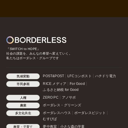
『SWITCH to HOPE』
社会の課題を、みんなの希望へ変えていく。
私たちはボーダレス・グループです
POST&POST
LFCコンポスト
ハチドリ電力
気候変動
RICE メディア
For Good
市民参画
ふるさと納税 for Good
ZERO PC
アノサポ
人権
ボーダレス・グリーンズ
農業
ボーダレスハウス
ボーダレスビジット
多文化共生
むすびば
夢中教室
小さな森の学童
教育・子育て