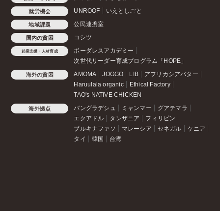
UNROOF
いえとしごと
就労機会
公民連携室
地域課題
コシツ
国内の貧困
ボーダレスアカデミー
起業支援・人材育成
次世代リーダー育成プログラム「HOPE」
AMOMA
JOGGO
LIB
アフリカシアバター
海外の貧困
Haruulala organic
Ethical Factory
TAO's NATIVE CHICKEN
バングラデシュ
ミャンマー
グアテマラ
海外拠点
エクアドル
タンザニア
フィリピン
ブルキナファソ
マレーシア
セネガル
ケニア
タイ
韓国
台湾