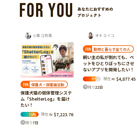
FOR YOU
あなたにおすすめの
プロジェクト
オキ エイコ
一般社団法人 Borneo Orangutan Survival...
動物と暮らす全ての人
野生動物保護
FOR
FOR
飼い主の私が倒れても、ペ
森に還る日を多くのオラン
ットをひとりぼっちにさせ
ウータンに。ボルネオの
ないアプリを開発したい！
「卒業生」たちの野生復帰
を支えたい
現在
≈ $4,877.45
77
%
現在
≈ $1,497.84
7
%
動
残り
22
日
残り
36
日
システ
を届け
23.76