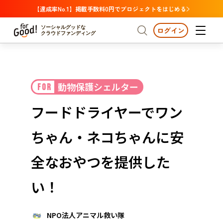
【達成率No.1】掲載手数料0円でプロジェクトをはじめる
ソーシャルグッドな
ログイン
クラウドファンディング
プロジェクトからさがす
動物保護シェルター
FOR
注目
新着
支援金額が多い
プロジェクトからさがす
注目
新着
支援金額
支援人数が多い
終了日が近い
フードドライヤーでワン
カテゴリーからさがす
国際協力
医療・福祉
カテゴリーからさがす
人権・マイノリティ
ちゃん・ネコちゃんに安
国際協力
医療・福祉
子ども・教育
動物
地域活性
フード・農業
文化
北海道・東北
地域からさがす
北海
全なおやつを提供した
環境・エシカル
人権・マイノリティ
関東
茨城
災害
い！
社会貢献
中部
地域からさがす
新潟
北海道・東北
近畿
NPO法人アニマル救い隊
三重
北海道
青森
岩手
宮城
秋田
山形
福島