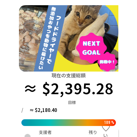
関東
中国
鳥取
茨城
栃木
群馬
埼玉
千葉
東京
神奈川
四国
徳島
中部
新潟
富山
石川
福井
山梨
長野
岐阜
九州・沖縄
福岡
近畿
三重
滋賀
京都
大阪
兵庫
奈良
和歌山
中国
鳥取
島根
岡山
広島
山口
四国
現在の支援総額
≈ $2,395.28
徳島
香川
愛媛
高知
九州・沖縄
福岡
佐賀
長崎
熊本
大分
宮崎
鹿児島
目標
/
≈ $2,180.40
109
%
支援者
残り
い