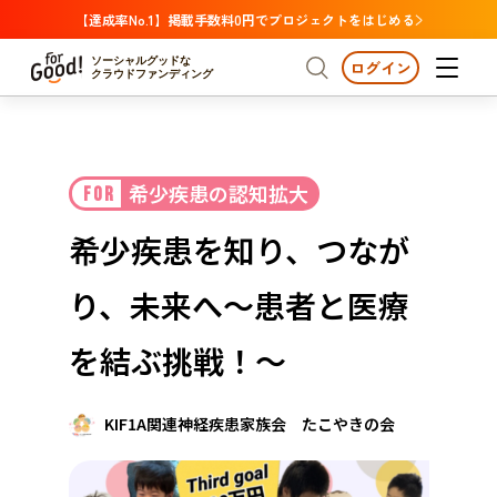
【達成率No.1】掲載手数料0円でプロジェクトをはじめる
ソーシャルグッドな
ログイン
クラウドファンディング
プロジェクトからさがす
希少疾患の認知拡大
FOR
注目
新着
支援金額が多い
プロジェクトからさがす
注目
新着
支援金額
支援人数が多い
終了日が近い
希少疾患を知り、つなが
カテゴリーからさがす
国際協力
医療・福祉
カテゴリーからさがす
人権・マイノリティ
り、未来へ～患者と医療
国際協力
医療・福祉
子ども・教育
動物
地域活性
フード・農業
文化
北海道・東北
地域からさがす
北海
を結ぶ挑戦！～
環境・エシカル
人権・マイノリティ
関東
茨城
災害
社会貢献
KIF1A関連神経疾患家族会 たこやきの会
中部
地域からさがす
新潟
北海道・東北
近畿
三重
北海道
青森
岩手
宮城
秋田
山形
福島