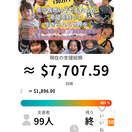
関東
中国
鳥取
茨城
栃木
群馬
埼玉
千葉
東京
神奈川
四国
徳島
中部
新潟
富山
石川
福井
山梨
長野
岐阜
九州・沖縄
福岡
近畿
三重
滋賀
京都
大阪
兵庫
奈良
和歌山
中国
現在の支援総額
鳥取
島根
岡山
広島
山口
≈ $7,707.59
四国
徳島
香川
愛媛
高知
目標
九州・沖縄
/
≈ $1,896.00
福岡
佐賀
長崎
熊本
大分
宮崎
鹿児島
406
%
支援者
残り
い
99
人
終
50
い
ね