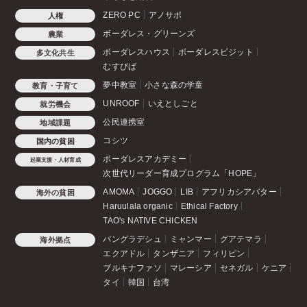
ZERO PC
アノサポ
人権
ボーダレス・グリーンズ
農業
ボーダレスハウス
ボーダレスビジット
多文化共生
むすびば
夢中教室
小さな森の学童
教育・子育て
UNROOF
いえとしごと
就労機会
公民連携室
地域課題
コシツ
国内の貧困
ボーダレスアカデミー
起業支援・人材育成
次世代リーダー育成プログラム「HOPE」
AMOMA
JOGGO
LIB
アフリカシアバター
海外の貧困
Haruulala organic
Ethical Factory
TAO's NATIVE CHICKEN
バングラデシュ
ミャンマー
グアテマラ
海外拠点
エクアドル
タンザニア
フィリピン
ブルキナファソ
マレーシア
セネガル
ケニア
タイ
韓国
台湾