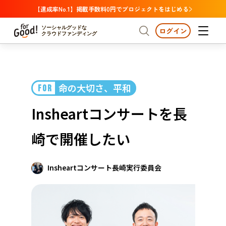
【達成率No.1】掲載手数料0円でプロジェクトをはじめる
ソーシャルグッドな
ログイン
クラウドファンディング
プロジェクトからさがす
命の大切さ、平和
FOR
注目
新着
支援金額が多い
プロジェクトからさがす
注目
新着
支援金額
支援人数が多い
終了日が近い
Insheartコンサートを長
カテゴリーからさがす
国際協力
医療・福祉
カテゴリーからさがす
人権・マイノリティ
崎で開催したい
国際協力
医療・福祉
子ども・教育
動物
地域活性
フード・農業
文化
北海道・東北
地域からさがす
北海
Insheartコンサート長崎実行委員会
環境・エシカル
人権・マイノリティ
関東
茨城
災害
社会貢献
中部
地域からさがす
新潟
北海道・東北
近畿
三重
北海道
青森
岩手
宮城
秋田
山形
福島