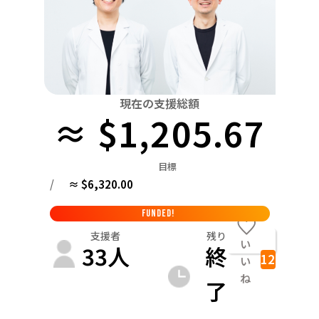
関東
中国
鳥取
茨城
栃木
群馬
埼玉
千葉
東京
神奈川
四国
徳島
中部
新潟
富山
石川
福井
山梨
長野
岐阜
九州・沖縄
福岡
近畿
現在の支援総額
三重
滋賀
京都
大阪
兵庫
奈良
和歌山
≈ $1,205.67
中国
鳥取
島根
岡山
広島
山口
目標
四国
/
≈ $6,320.00
徳島
香川
愛媛
高知
九州・沖縄
FUNDED!
福岡
佐賀
長崎
熊本
大分
宮崎
鹿児島
支援者
残り
い
33
人
終
12
い
ね
了