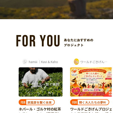
FOR YOU
あなたにおすすめの
プロジェクト
志社大学体育会カヌー部 寺岡夏鈴
hamiii ｜Kavi & Kaho
ワールドごきげんプロジェクト
輝く大人たちの夢叶
原風景を繋ぐ未来
FOR
FOR
今を全
ワールドごきげんプロジェ
ネパール・ゴルケ村の紅茶