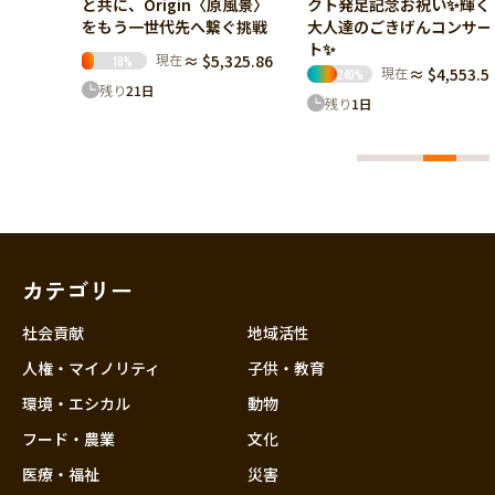
トの挑
クト発足記念お祝い✨輝く
と共に、Origin〈原風景〉
い！
大人達のごきげんコンサー
をもう一世代先へ繋ぐ挑戦
ト✨
96.24
現在
≈ $5,325.86
18
%
現在
≈ $4,553.54
240
%
残り
21
日
残り
1
日
カテゴリー
社会貢献
地域活性
人権・マイノリティ
子供・教育
環境・エシカル
動物
フード・農業
文化
医療・福祉
災害