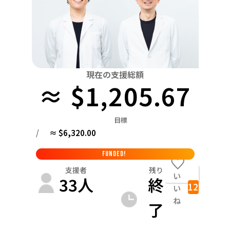
関東
中国
鳥取
茨城
栃木
群馬
埼玉
千葉
東京
神奈川
四国
徳島
中部
新潟
富山
石川
福井
山梨
長野
岐阜
九州・沖縄
福岡
近畿
現在の支援総額
三重
滋賀
京都
大阪
兵庫
奈良
和歌山
≈ $1,205.67
中国
鳥取
島根
岡山
広島
山口
目標
四国
/
≈ $6,320.00
徳島
香川
愛媛
高知
九州・沖縄
FUNDED!
福岡
佐賀
長崎
熊本
大分
宮崎
鹿児島
支援者
残り
い
33
人
終
12
い
ね
了