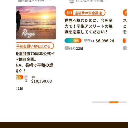
遠征費の資金調達
原風景を繋ぐ未来
FOR
FOR
世界へ挑むために、今を全
ネパール・ゴルケ村の紅茶
力で！学生アスリートの挑
と共に、Origin〈原風景〉
戦を応援してください！
をもう一世代先へ繋ぐ挑戦
現在
≈ $6,996.24
現在
≈ $5,073.06
110
%
17
%
げる
残り
22
日
残り
22
日
公式イ
和の想
0.08