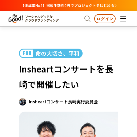
【達成率No.1】掲載手数料0円でプロジェクトをはじめる
ソーシャルグッドな
ログイン
クラウドファンディング
プロジェクトからさがす
命の大切さ、平和
FOR
注目
新着
支援金額が多い
プロジェクトからさがす
注目
新着
支援金額
支援人数が多い
終了日が近い
Insheartコンサートを長
カテゴリーからさがす
国際協力
医療・福祉
カテゴリーからさがす
人権・マイノリティ
崎で開催したい
国際協力
医療・福祉
子ども・教育
動物
地域活性
フード・農業
文化
北海道・東北
地域からさがす
北海
Insheartコンサート長崎実行委員会
環境・エシカル
人権・マイノリティ
関東
茨城
災害
社会貢献
中部
地域からさがす
新潟
北海道・東北
近畿
三重
北海道
青森
岩手
宮城
秋田
山形
福島