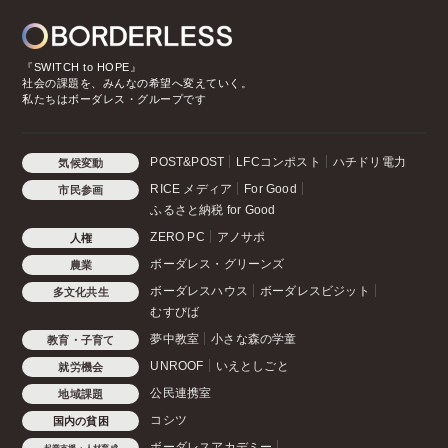
『SWITCH to HOPE』
社会の課題を、みんなの希望へ変えていく。
私たちはボーダレス・グループです
POST&POST
LFCコンポスト
ハチドリ電力
気候変動
RICE メディア
For Good
市民参画
ふるさと納税 for Good
ZERO PC
アノサポ
人権
ボーダレス・グリーンズ
農業
ボーダレスハウス
ボーダレスビジット
多文化共生
むすびば
夢中教室
小さな森の学童
教育・子育て
UNROOF
いえとしごと
就労機会
公民連携室
地域課題
コシツ
国内の貧困
ボーダレスアカデミー
起業支援・人材育成