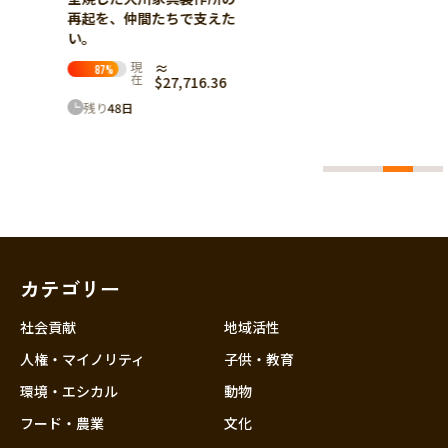
再起を、仲間たちで支えた
事業所
い。
支えた
現
≈
87
%
在
$27,716.36
5.84
残り
48
日
カテゴリー
社会貢献
地域活性
人権・マイノリティ
子供・教育
環境・エシカル
動物
フード・農業
文化