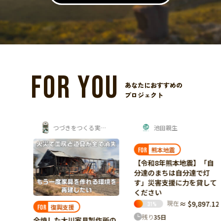
FOR YOU
あなたにおすすめの
プロジェクト
つづきをつくる実行委員会
池田親生
熊本地震
FOR
【令和8年熊本地震】「自
分達のまちは自分達で灯
す」災害支援に力を貸して
ください
現在
≈ $9,897.12
31
%
復興支援
FOR
残り
35
日
全焼した大川家具製作所の
災し