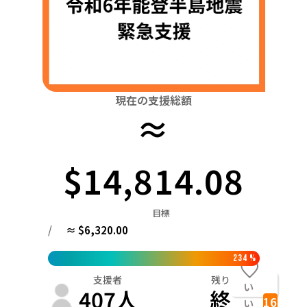
関東
中国
鳥取
茨城
栃木
群馬
埼玉
千葉
東京
神奈川
四国
徳島
中部
新潟
富山
石川
福井
山梨
長野
岐阜
九州・沖縄
福岡
近畿
現在の支援総額
三重
滋賀
京都
大阪
兵庫
奈良
和歌山
≈
中国
鳥取
島根
岡山
広島
山口
四国
$14,814.08
徳島
香川
愛媛
高知
九州・沖縄
目標
福岡
佐賀
長崎
熊本
大分
宮崎
鹿児島
/
≈ $6,320.00
234
%
支援者
残り
い
407
人
終
16
い