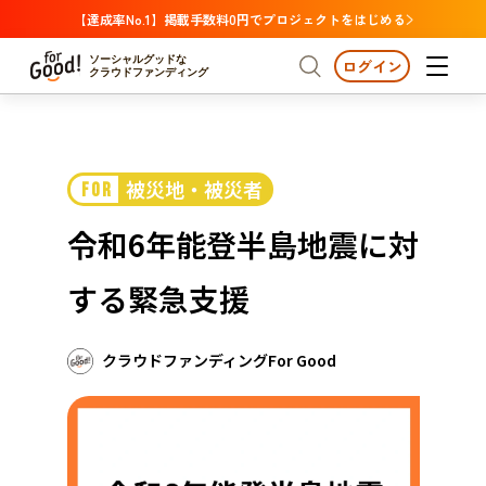
【達成率No.1】掲載手数料0円でプロジェクトをはじめる
ソーシャルグッドな
ログイン
クラウドファンディング
プロジェクトからさがす
被災地・被災者
FOR
注目
新着
支援金額が多い
プロジェクトからさがす
注目
新着
支援金額
支援人数が多い
終了日が近い
令和6年能登半島地震に対
カテゴリーからさがす
国際協力
医療・福祉
カテゴリーからさがす
人権・マイノリティ
する緊急支援
国際協力
医療・福祉
子ども・教育
動物
地域活性
フード・農業
文化
北海道・東北
地域からさがす
北海
クラウドファンディングFor Good
環境・エシカル
人権・マイノリティ
関東
茨城
災害
社会貢献
中部
地域からさがす
新潟
北海道・東北
近畿
三重
北海道
青森
岩手
宮城
秋田
山形
福島