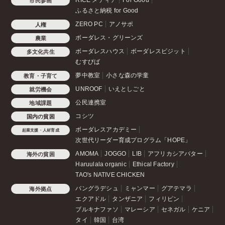
RICE メディア
For Good
市民参画
ふるさと納税 for Good
ZERO PC
アノサポ
人権
ボーダレス・グリーンズ
農業
ボーダレスハウス
ボーダレスビジット
多文化共生
むすびば
夢中教室
小さな森の学童
教育・子育て
UNROOF
いえとしごと
就労機会
公民連携室
地域課題
コシツ
国内の貧困
ボーダレスアカデミー
起業支援・人材育成
次世代リーダー育成プログラム「HOPE」
AMOMA
JOGGO
LIB
アフリカシアバター
海外の貧困
Haruulala organic
Ethical Factory
TAO's NATIVE CHICKEN
バングラデシュ
ミャンマー
グアテマラ
海外拠点
エクアドル
タンザニア
フィリピン
ブルキナファソ
マレーシア
セネガル
ケニア
タイ
韓国
台湾