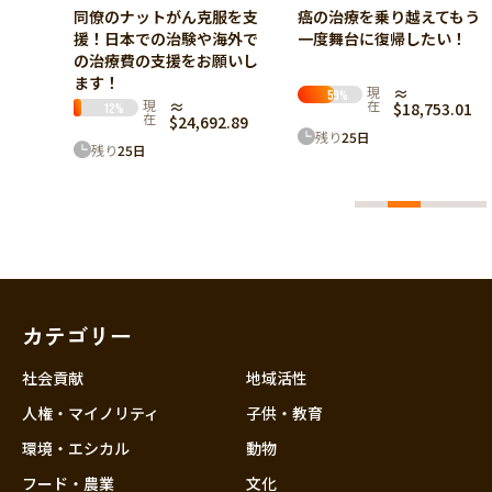
服を支
癌の治療を乗り越えてもう
ALS治療～乳歯幹細胞由来
海外で
一度舞台に復帰したい！
培養上清液による治療を受
願いし
けたい～
現
≈
現在
≈ $7,329.04
59
%
65
%
在
$18,753.01
2.89
残り
55
日
残り
25
日
カテゴリー
社会貢献
地域活性
人権・マイノリティ
子供・教育
環境・エシカル
動物
フード・農業
文化