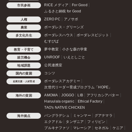
RICE メディア
For Good
市民参画
ふるさと納税 for Good
ZERO PC
アノサポ
人権
ボーダレス・グリーンズ
農業
ボーダレスハウス
ボーダレスビジット
多文化共生
むすびば
夢中教室
小さな森の学童
教育・子育て
UNROOF
いえとしごと
就労機会
公民連携室
地域課題
コシツ
国内の貧困
ボーダレスアカデミー
起業支援・人材育成
次世代リーダー育成プログラム「HOPE」
AMOMA
JOGGO
LIB
アフリカシアバター
海外の貧困
Haruulala organic
Ethical Factory
TAO's NATIVE CHICKEN
バングラデシュ
ミャンマー
グアテマラ
海外拠点
エクアドル
タンザニア
フィリピン
ブルキナファソ
マレーシア
セネガル
ケニア