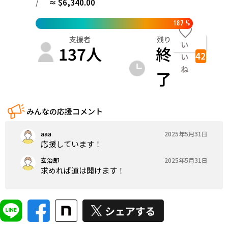
/
≈ $6,340.00
187
%
支援者
残り
い
137
人
終
42
い
ね
了
みんなの応援コメント
aaa
2025年5月31日
応援しています！
玄治郎
2025年5月31日
求めれば道は開けます！