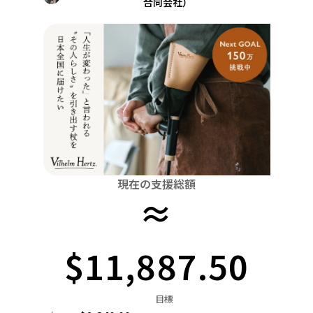
合同会社）
関東
中国
鳥取
茨城
栃木
群馬
埼玉
千葉
東京
神奈川
四国
徳島
中部
新潟
富山
石川
福井
山梨
長野
岐阜
九州・沖縄
福岡
近畿
三重
滋賀
京都
大阪
兵庫
奈良
和歌山
中国
鳥取
島根
岡山
広島
山口
四国
現在の支援総額
徳島
香川
愛媛
高知
≈
九州・沖縄
福岡
佐賀
長崎
熊本
大分
宮崎
鹿児島
$11,887.50
目標