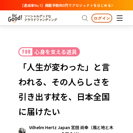
【達成率No.1】掲載手数料0円でプロジェクトをはじめる
ソーシャルグッドな
ログイン
クラウドファンディング
プロジェクトからさがす
心身を支える道具
FOR
注目
新着
支援金額が多い
プロジェクトからさがす
注目
新着
支援金額
支援人数が多い
終了日が近い
「人生が変わった」と言
カテゴリーからさがす
国際協力
医療・福祉
カテゴリーからさがす
人権・マイノリティ
われる、その人らしさを
国際協力
医療・福祉
子ども・教育
動物
地域活性
フード・農業
文化
北海道・東北
地域からさがす
北海
引き出す杖を、日本全国
環境・エシカル
人権・マイノリティ
関東
茨城
災害
に届けたい
社会貢献
中部
地域からさがす
新潟
北海道・東北
Vilhelm Hertz Japan 宮田 尚幸（風と地と木
近畿
三重
北海道
青森
岩手
宮城
秋田
山形
福島