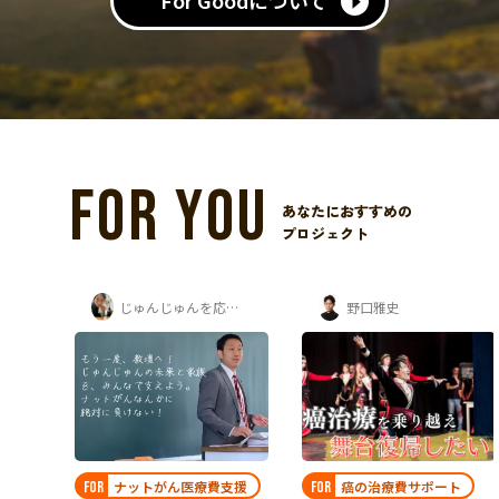
For Goodについて
FOR YOU
あなたにおすすめの
プロジェクト
ゅんじゅんを応援する会
野口雅史
江崎家を支援する会
支援
癌の治療費サポート
指定難病 ALS治療
FOR
FOR