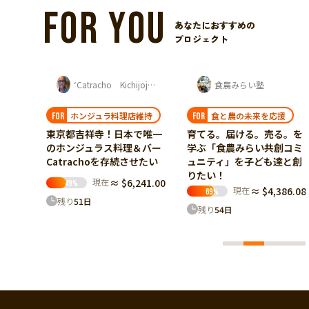
FOR YOU
あなたにおすすめの
プロジェクト
‘Catracho Kichijoji‘ 平杉 康孝
食農みらい塾
松久怜央
維持
食と農の未来を応援
有機農業の普及
FOR
FOR
で唯一
育てる。届ける。売る。を
【24歳の挑戦】野菜を育て
＆バー
学ぶ「食農みらい共創コミ
るではなく土を育てる農業
せたい
ュニティ」を子ども達と創
へ。
りたい！
41.00
現在
≈ $4,025.84
63
%
現在
≈ $4,386.08
69
%
残り
36
日
残り
54
日