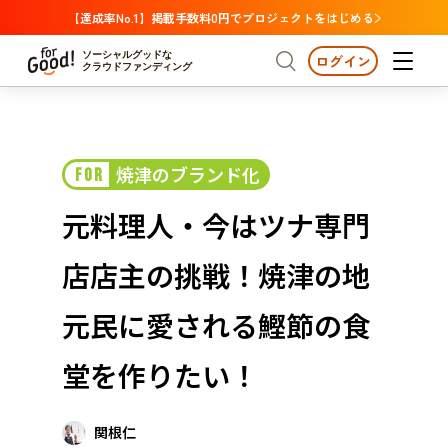
【達成率No.1】掲載手数料0円でプロジェクトをはじめる
ソーシャルグッドな
ログイン
クラウドファンディング
プロジェクトからさがす
焼津のブランド化
FOR
注目
新着
支援金額が多い
プロジェクトからさがす
注目
新着
支援金額
支援人数が多い
終了日が近い
元料理人・今はツナ専門
カテゴリーからさがす
国際協力
医療・福祉
カテゴリーからさがす
人権・マイノリティ
店店主の挑戦！焼津の地
国際協力
医療・福祉
子ども・教育
動物
地域活性
フード・農業
文化
北海道・東北
地域からさがす
北海
元民に愛される鰹節の食
環境・エシカル
人権・マイノリティ
関東
茨城
災害
堂を作りたい！
社会貢献
中部
地域からさがす
新潟
北海道・東北
近畿
関根仁
三重
北海道
青森
岩手
宮城
秋田
山形
福島