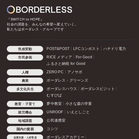
『SWITCH to HOPE』
社会の課題を、みんなの希望へ変えていく。
私たちはボーダレス・グループです
POST&POST
LFCコンポスト
ハチドリ電力
気候変動
RICE メディア
For Good
市民参画
ふるさと納税 for Good
ZERO PC
アノサポ
人権
ボーダレス・グリーンズ
農業
ボーダレスハウス
ボーダレスビジット
多文化共生
むすびば
夢中教室
小さな森の学童
教育・子育て
UNROOF
いえとしごと
就労機会
公民連携室
地域課題
コシツ
国内の貧困
ボーダレスアカデミー
起業支援・人材育成