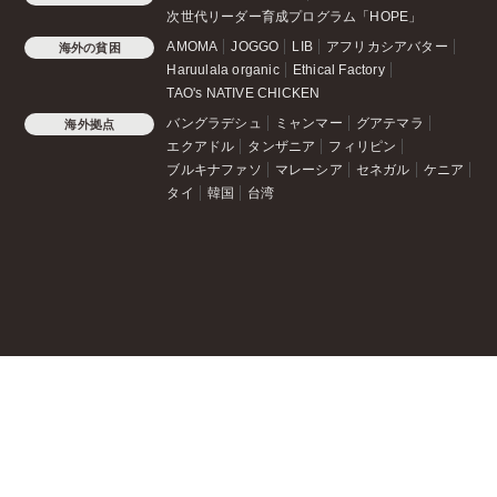
次世代リーダー育成プログラム「HOPE」
AMOMA
JOGGO
LIB
アフリカシアバター
海外の貧困
Haruulala organic
Ethical Factory
TAO's NATIVE CHICKEN
バングラデシュ
ミャンマー
グアテマラ
海外拠点
エクアドル
タンザニア
フィリピン
ブルキナファソ
マレーシア
セネガル
ケニア
タイ
韓国
台湾