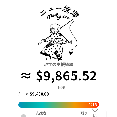
関東
中国
鳥取
茨城
栃木
群馬
埼玉
千葉
東京
神奈川
四国
徳島
中部
新潟
富山
石川
福井
山梨
長野
岐阜
九州・沖縄
福岡
近畿
三重
滋賀
京都
大阪
兵庫
奈良
和歌山
中国
鳥取
島根
岡山
広島
山口
四国
現在の支援総額
≈ $9,865.52
徳島
香川
愛媛
高知
九州・沖縄
福岡
佐賀
長崎
熊本
大分
宮崎
鹿児島
目標
/
≈ $9,480.00
104
%
支援者
残り
い